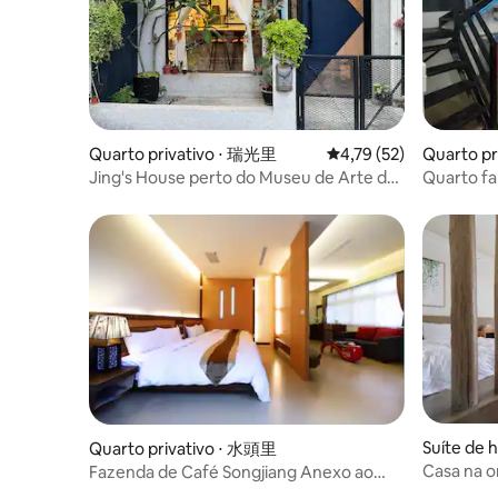
Quarto privativo ⋅ 瑞光里
4,79 de uma avaliação 
4,79 (52)
Quarto pr
nship
Jing's House perto do Museu de Arte de
Quarto fa
Pingtung, Pingyan 1936, sala de
acomoda 2
espetáculos, Universidade de
pessoas.
Pingtung/banheiro
compartilhado/cozinha compartilhada_
Suíte de
Quarto privativo ⋅ 水頭里
Casa na or
Fazenda de Café Songjiang Anexo ao
Pavilhão de Férias do Castelo Verde