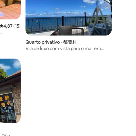
4,87 de uma avaliação média de 5, 15 avaliações
4,87 (15)
ções
Quarto privativo ⋅ 都蘭村
tanha |
Vila de luxo com vista para o mar em
Taitung (acomoda 6 pessoas)