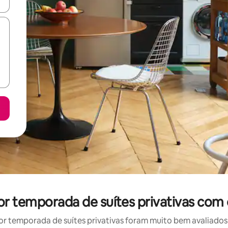
ore-os usando as seta para cima e para baixo do teclado ou tocando e
or temporada de suítes privativas com
r temporada de suítes privativas foram muito bem avaliados p