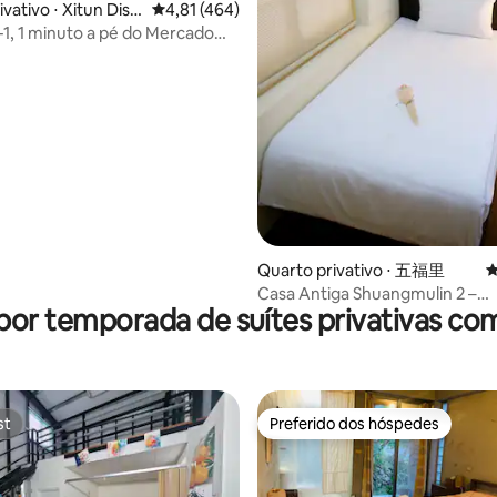
édia de 5, 332 avaliações
vativo ⋅ Xitun Distr
4,81 de uma avaliação média de 5, 464 avalia
4,81 (464)
-1, 1 minuto a pé do Mercado
de Feng Chia
Quarto privativo ⋅ 五福里
4
Casa Antiga Shuangmulin 2 –
por temporada de suítes privativas co
Acomodação elegante para u
com mochila (casa antiga de 1
charme vintage)
st
Preferido dos hóspedes
st
Preferido dos hóspedes