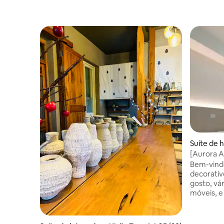
Suíte de 
eng Distri
[Aurora A
+ Air Cle
Bem-vind
Estação P
decorativ
gosto, vár
móveis, e
forma dif
O objetivo
luxuoso a