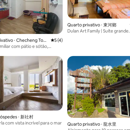
Quarto privativo ⋅ 東河鄉
Dulan Art Family | Suíte grande
independente para 2 pessoas |
média de 5, 52 avaliações
ivativo ⋅ Checheng Tow
5 de uma avaliação média de 5, 4 avalia
5 (4)
Experiência de moradia na mon
miliar com pátio e sótão,
Atmosfera artística |
 pessoas, o sótão acomoda 3
 hóspedes ⋅ 新社村
la com vista incrível para o mar
Quarto privativo ⋅ 龍水里