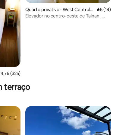
ções
Quarto privativo ⋅ West Central
5 de uma avaliação
5 (14)
District
Elevador no centro-oeste de Tainan |
Quarto duplo de 20 pés + varanda |
Zhenyou Zhenyu
,76 de uma avaliação média de 5, 325 avaliações
4,76 (325)
m terraço
m hóspede
971 com