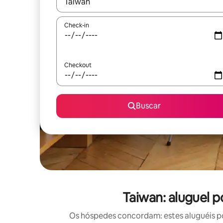
Quando os resultados estiverem disponíveis, expl
Check-in
Checkout
Buscar
Taiwan: aluguel p
Os hóspedes concordam: estes aluguéis po