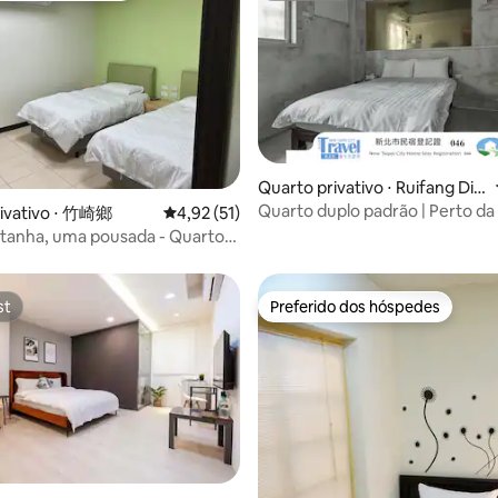
quarto tem um fogão elétrico 
ation Transporte Nova York, há
cerâmica e utensílios de cozinh
 de parada de ônibus na frente
(panelas), talheres (tigelas, faca
 o elevador vai diretamente
pauzinhos) que podem ser usa
a subterrânea do metrô, e fica a
cozidos, mas por favor, ajude a 
 distância a pé da estação de
após o uso para manter o quarto
rto da Shin Kong Mitsukoshi
Piscina de borda infinita no últ
ja de frente, Huayin Street
aberta (9:00 ~ 21:00 diariament
s distrito de negócios, e
para adultos de 50 yuans/crian
 Town distrito de
édia de 5, 106 avaliações
Quarto privativo ⋅ Ruifang Dis
yuans (Como usar será explica
Rodeado por comida de luxo,
trict
Quarto duplo padrão | Perto da
rivativo ⋅ 竹崎鄉
4,92 de uma avaliação média de 5, 51 avalia
4,92 (51)
reserva ou com antecedência) *
oupas, bolsas de couro,
antiga de Jiu Fen | Ao lado de A
Estacionamento: Há um estac
individuais, produtos especiais
anha, uma pousada - Quarto
Yuyuan | Espaço de beleza onlin
subterrâneo, se estiver cheio, p
utras lojas, os lanches de Taipé
a duas pessoas (2 camas
público com vista para a monta
estacione no estacionamento 
 mercadorias por atacado a
)
mar
gratuito em frente/sob o
cializadas de alto nível. É o
st
Preferido dos hóspedes
st
Preferido dos hóspedes
estacionamento da ponte/linha
raíso de compras de férias
na beira da estrada, o estacio
tas.
em frente ao portão fica a cerc
minutos de distância (há cerca 
vagas de estacionamento, o qu
suficiente)