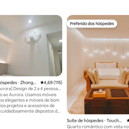
Preferido dos hóspedes
Preferido dos hóspedes
hóspedes ⋅ Zhongzh
4,69 de uma avaliação média de 5, 115 avalia
4,69 (115)
ct
urora] Design de 2 a 4 pessoas
aner + Secadora de Lavagem +
o ao Aurora. Usamos móveis
rincipal de Taipei e MRT MRT
os elegantes e móveis de bom
ios projetos e acessórios de
 cuidadosamente dispostos de
erente da casa de amostra ikea.
Suíte de hóspedes ⋅ Touchen
4
 é dar-lhe um estilo simples e
g
Quarto romântico com vista no
 um preço acessível. O design é