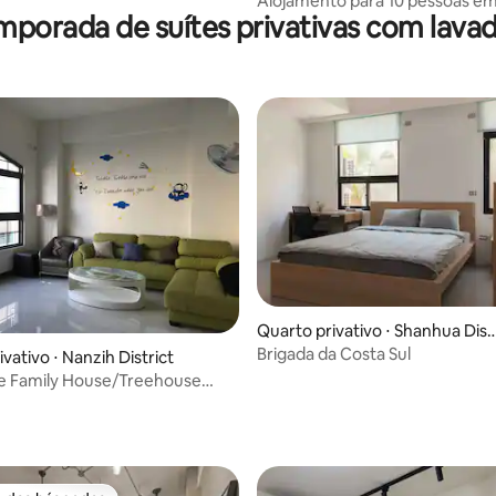
Alojamento para 10 pessoas em
mporada de suítes privativas com lava
Village
Quarto privativo ⋅ Shanhua Dist
ict
Brigada da Costa Sul
média de 5, 10 avaliações
vativo ⋅ Nanzih District
ide Family House/Treehouse
mily Room