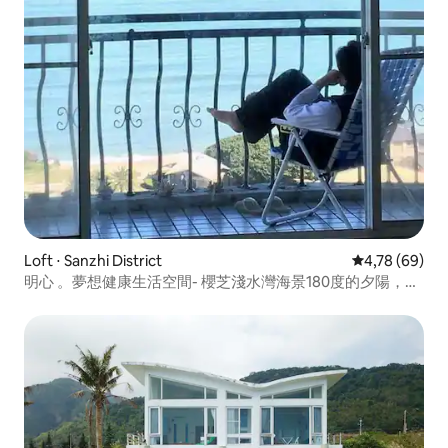
Loft ⋅ Sanzhi District
4,78 de uma a
4,78 (69)
明心 。夢想健康生活空間- 櫻芝淺水灣海景180度的夕陽，
靜，光與風