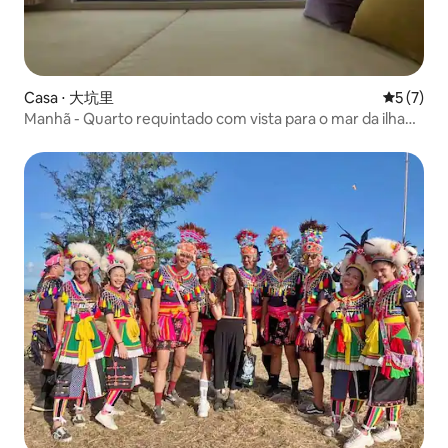
Casa ⋅ 大坑里
5 de uma 
5 (7)
Manhã - Quarto requintado com vista para o mar da ilha
de Guishan | Piscina infinita | Experiência de carro
conversível | Chá da tarde de luxo | Festa de proposta de
aniversário