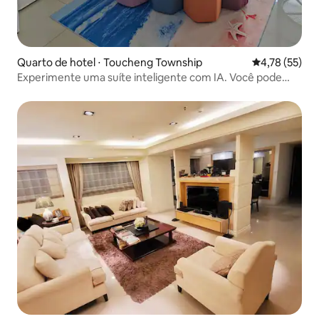
Quarto de hotel ⋅ Toucheng Township
4,78 de uma a
4,78 (55)
Experimente uma suíte inteligente com IA. Você pode
chamar "Xiao Ai Tongxue" para controlar por voz várias
luzes, ar condicionado, cortinas elétricas, bem como
reproduzir música por voz e acordar na hora certa