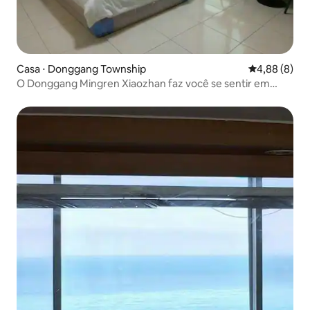
Casa ⋅ Donggang Township
4,88 de uma 
4,88 (8)
O Donggang Mingren Xiaozhan faz você se sentir em
casa, aconchegante e confortável