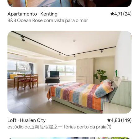
Apartamento ⋅ Kenting
4,71 de uma a
4,71 (24)
B&B Ocean Rose com vista para o mar
Loft ⋅ Hualien City
4,83 de uma av
4,83 (149)
estúdio de近海渡假屋之一 férias perto da praia(1)