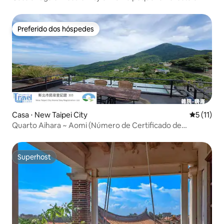
um beco de cafeteria em Hanamaki, perto de
Minamihama e do mercado noturno de Dongdaemun.
Preferido dos hóspedes
Preferido dos hóspedes
Casa ⋅ New Taipei City
5 de uma a
5 (11)
Quarto Aihara ~ Aomi (Número de Certificado de
Acomodação de Nova Taipei 333)
Superhost
Superhost