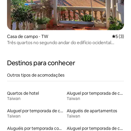
Casa de campo ⋅ TW
5 de uma 
5 (3)
Três quartos no segundo andar do edifício ocidental
podem acomodar 8 pessoas, a partir de agora, o preço da
casa promocional é 30% de desconto!
Destinos para conhecer
Outros tipos de acomodações
Quartos de hotel
Aluguel por temporada de casas de veraneio
Taiwan
Taiwan
Aluguel por temporada de casas de hóspedes
Aluguéis de apartamentos
Taiwan
Taiwan
Aluguéis por temporada com banheira de hidromassagem
Aluguel por temporada de contêineres