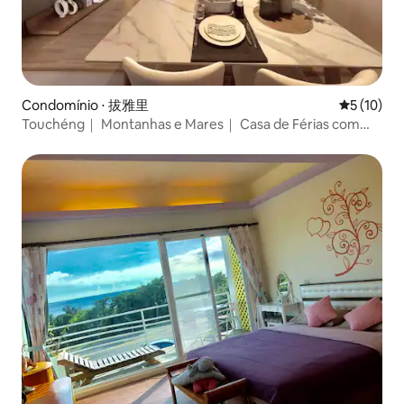
Condomínio ⋅ 拔雅里
5 de uma a
5 (10)
Touchéng｜ Montanhas e Mares｜ Casa de Férias com
Vista para o Mar｜Netflix｜ Estacionamento Interior｜
Longo Prazo "Blessing Haven"