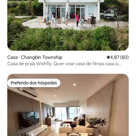
Casa ⋅ Changbin Township
4,87 de uma a
4,87 (60)
Casa de praia Wishfly. Quer voar casa de férias casa à
beira-mar
Preferido dos hóspedes
Preferido dos hóspedes