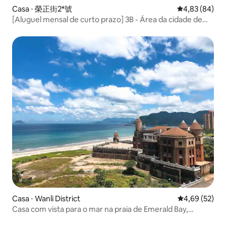
Casa ⋅ 榮正街2*號
4,83 de uma a
4,83 (84)
[Aluguel mensal de curto prazo] 3B - Área da cidade de
Hualien 21 ~ Casa (banheiro fora 3B especial)
Casa ⋅ Wanli District
4,69 de uma a
4,69 (52)
Casa com vista para o mar na praia de Emerald Bay,
localizada no oitavo andar do mesmo edifício do Hotel