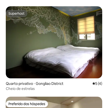
Superhost
Superhost
Quarto privativo ⋅ Gongliao District
5 de uma 
5 (4)
Cheio de estrelas
Preferido dos hóspedes
Preferido dos hóspedes