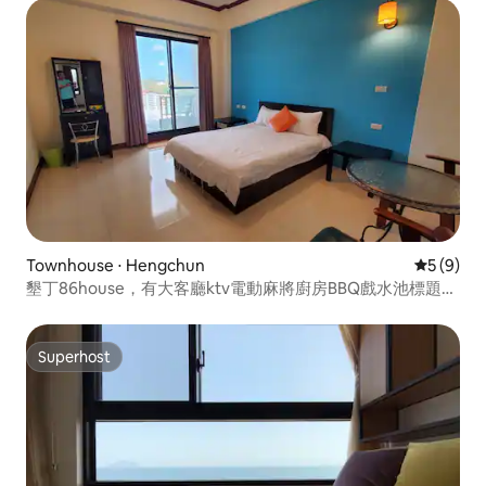
Townhouse ⋅ Hengchun
5 de uma 
5 (9)
墾丁86house，有大客廳ktv電動麻將廚房BBQ戲水池標題價
位是12人四房包棟超過人數先詢問價錢
Superhost
Superhost