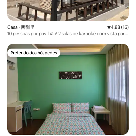
Casa ⋅ 西衛里
4,88 de uma a
4,88 (16)
10 pessoas por pavilhão! 2 salas de karaokê com vista para
o mar
Preferido dos hóspedes
Preferido dos hóspedes