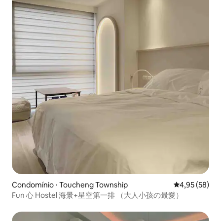
Condomínio ⋅ Toucheng Township
4,95 de uma a
4,95 (58)
Fun 心 Hostel 海景+星空第一排 （大人小孩の最愛）