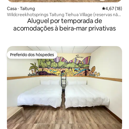
Casa ⋅ Taitung
4,67 de uma a
4,67 (18)
Wildcreekhotsprings Taitung Tiehua Village (reservas não
Aluguel por temporada de
confirmadas estão cheias, por favor reserve com
antecedência) Estrangeiro
acomodações à beira-mar privativas
Preferido dos hóspedes
Preferido dos hóspedes