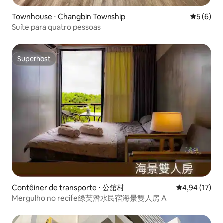
Townhouse ⋅ Changbin Township
5 de uma 
5 (6)
Suíte para quatro pessoas
Superhost
Superhost
Contêiner de transporte ⋅ 公舘村
4,94 de uma a
4,94 (17)
Mergulho no recife綠芙潛水民宿海景雙人房 A