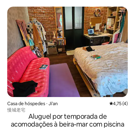
quartos, 2 quartos para 4 pessoas, incluindo camas extras,
pode acomodar até 16 pessoas)
Casa de hóspedes ⋅ Ji'an
4,75 de uma 
4,75 (4)
慢城老宅
Aluguel por temporada de
acomodações à beira-mar com piscina