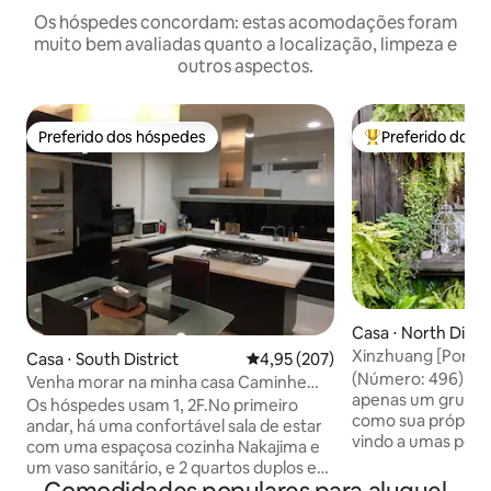
Os hóspedes concordam: estas acomodações foram
muito bem avaliadas quanto a localização, limpeza e
outros aspectos.
Preferido dos hóspedes
Preferido dos 
Preferido dos hóspedes
Entre os melhore
Casa ⋅ North Distri
Xinzhuang [Por fa
Casa ⋅ South District
4,95 de uma avaliação média de 
4,95 (207)
reservar/Quarto l
​(Número: 496), al
Venha morar na minha casa Caminhe
antiga/Casa de c
apenas um grupo 
até o Shin Kong Mitsukoshi Department
Os hóspedes usam 1, 2F.No primeiro
para dois/Ótima
como sua própria 
Store e o Blue Sun Picture and Culture
andar, há uma confortável sala de estar
localização/Estac
vindo a umas pequenas 
District. O supermercado PX Mart e o
com uma espaçosa cozinha Nakajima e
incluído/Retrô e c
que seu calendário
departamento de compras Xiaobei
um vaso sanitário, e 2 quartos duplos e
sua disponibilidade
estão na diagonal
uma banheira no 2º andar.Pode