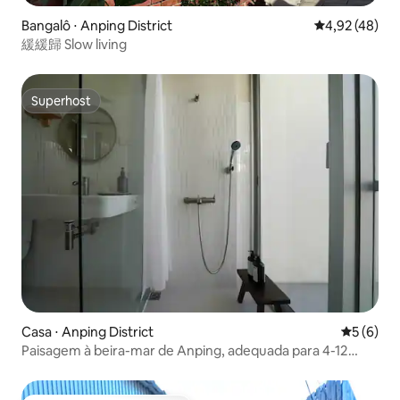
Bangalô ⋅ Anping District
4,92 de uma a
4,92 (48)
緩緩歸 Slow living
Superhost
Superhost
Casa ⋅ Anping District
5 de uma 
5 (6)
Paisagem à beira-mar de Anping, adequada para 4-12
pessoas