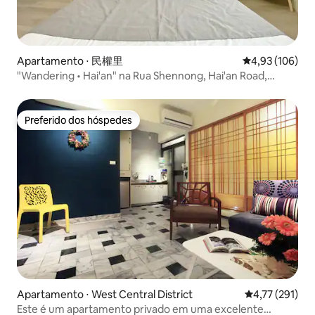
Apartamento ⋅ 民權里
4,93 de uma av
4,93 (106)
"Wandering • Hai'an" na Rua Shennong, Hai'an Road,
Distrito Centro-Oeste | Centro da cidade | Suíte de
apartamento mensal | Estação Ferroviária de Tainan |
Tainan
Preferido dos hóspedes
Preferido dos hóspedes
Apartamento ⋅ West Central District
4,77 de uma av
4,77 (291)
Este é um apartamento privado em uma excelente