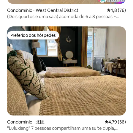
Condomínio ⋅ West Central District
4,8 de uma a
4,8 (76)
(Dois quartos e uma sala) acomoda de 6 a 8 pessoas ~
Localizado na área central e oeste, a 15 minutos a pé da
estação ferroviária, com transporte conveniente
Preferido dos hóspedes
Preferido dos hóspedes
Condomínio ⋅ 北區
4,79 de uma a
4,79 (56)
"Luluxiang" 7 pessoas compartilham uma suíte dupla,