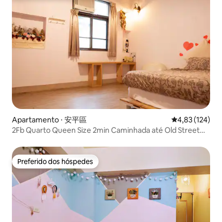
Apartamento ⋅ 安平區
4,83 de uma av
4,83 (124)
2Fb Quarto Queen Size 2min Caminhada até Old Street
6min Anping Castle
Preferido dos hóspedes
Preferido dos hóspedes