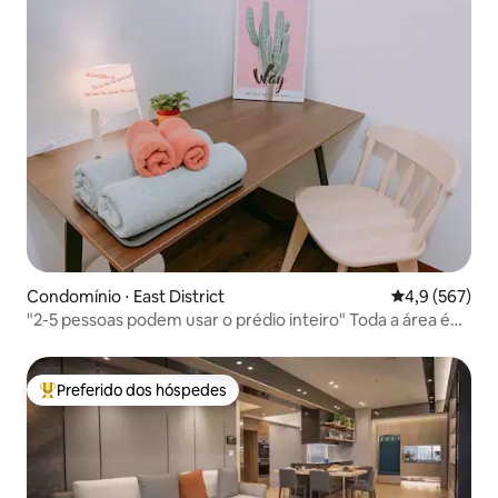
Condomínio ⋅ East District
4,9 de uma av
4,9 (567)
"2-5 pessoas podem usar o prédio inteiro" Toda a área é
proibida de fumar, 5 minutos a pé da estação ferroviária,
prevenção de epidemias, desinfecção reforçada,
comunidade tranquila, sem festas e barulho
Preferido dos hóspedes
Entre os melhores preferidos dos hóspedes