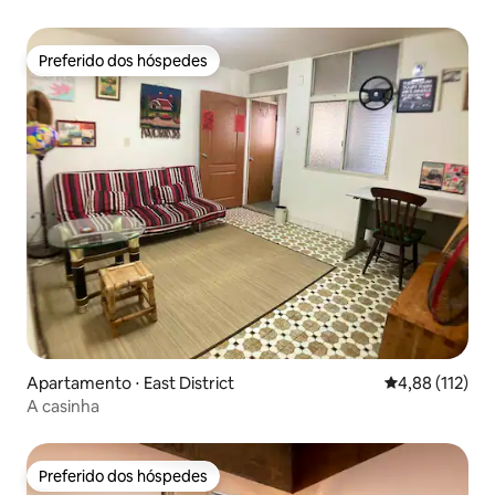
localização no "Bairro Department Store"
Preferido dos hóspedes
Preferido dos hóspedes
Apartamento ⋅ East District
4,88 de uma av
4,88 (112)
A casinha
Preferido dos hóspedes
Preferido dos hóspedes