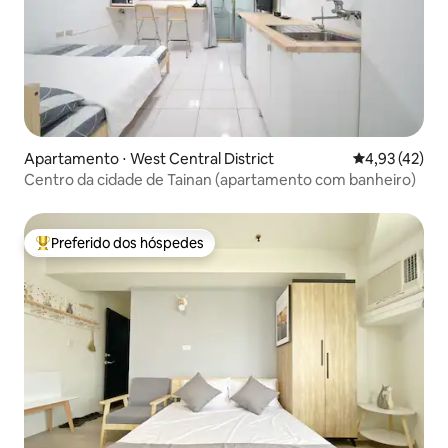
Apartamento ⋅ West Central District
4,93 de uma a
4,93 (42)
Centro da cidade de Tainan (apartamento com banheiro)
Preferido dos hóspedes
Entre os melhores preferidos dos hóspedes