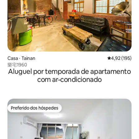
Casa ⋅ Tainan
4,92 de uma av
4,92 (195)
樂宅1960
Aluguel por temporada de apartamento
com ar-condicionado
Preferido dos hóspedes
Preferido dos hóspedes