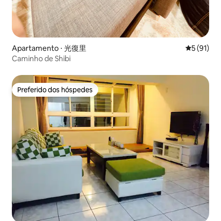
Apartamento ⋅ 光復里
5 de uma a
5 (91)
Caminho de Shibi
Preferido dos hóspedes
Preferido dos hóspedes