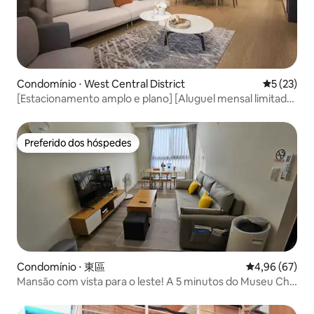
Condomínio ⋅ West Central District
5 de uma a
5 (23)
[Estacionamento amplo e plano] [Aluguel mensal limitado]
Centro da cidade de Zhongxi, ao lado da Praça Hele, casa
de férias de luxo com vista para o rio, adequada para
famílias/visitantes a trabalho/acomoda até 5 pessoas
Preferido dos hóspedes
Preferido dos hóspedes
Condomínio ⋅ 東區
4,96 de uma a
4,96 (67)
Mansão com vista para o leste! A 5 minutos do Museu Chi
Mei, com carregamento de veículos elétricos,
aquecimento, 2 quartos, 1 sofá-cama, 2 banheiros e 1