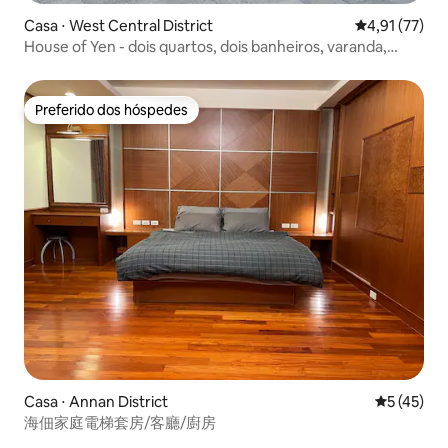
Casa ⋅ West Central District
4,91 de uma a
4,91 (77)
House of Yen - dois quartos, dois banheiros, varanda,
perto do Castelo de Anping, prédio totalmente renovado,
café aromático e chá de alta montanha
Preferido dos hóspedes
Preferido dos hóspedes
Casa ⋅ Annan District
5 de uma a
5 (45)
海佃家庭電梯套房/客廳/廚房