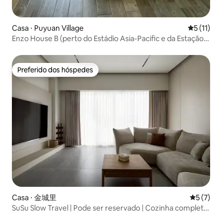
Casa ⋅ Puyuan Village
5 de uma a
5 (11)
Enzo House B (perto do Estádio Asia-Pacific e da Estação
Yongkang)
Preferido dos hóspedes
Preferido dos hóspedes
Casa ⋅ 金城里
5 de uma 
5 (7)
SuSu Slow Travel | Pode ser reservado | Cozinha completa
disponível | Mesa de mahjong elétrica | Jogo de mesa de