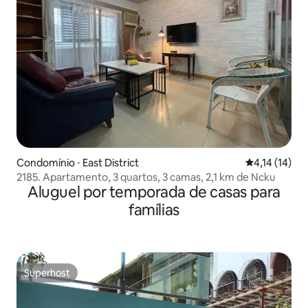
Condomínio ⋅ East District
4,14 de uma a
4,14 (14)
2185. Apartamento, 3 quartos, 3 camas, 2,1 km de Ncku
Aluguel por temporada de casas para
famílias
Superhost
Superhost