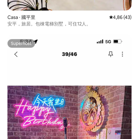
Casa ⋅ 國平里
4,86 de uma a
4,86 (43)
安平，旅居。包棟電梯別墅，可住12人。
Superhost
Superhost