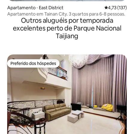
Apartamento ⋅ East District
4,73 de uma av
4,73 (137)
Apartamento em Tainan City. 3 quartos para 6-8 pessoas.
Outros aluguéis por temporada
excelentes perto de Parque Nacional
Taijiang
Preferido dos hóspedes
Preferido dos hóspedes