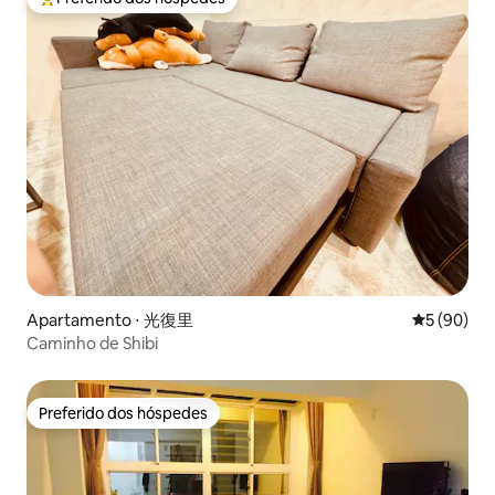
Entre os melhores preferidos dos hóspedes
Apartamento ⋅ 光復里
5 de uma a
5 (90)
Caminho de Shibi
Preferido dos hóspedes
Preferido dos hóspedes