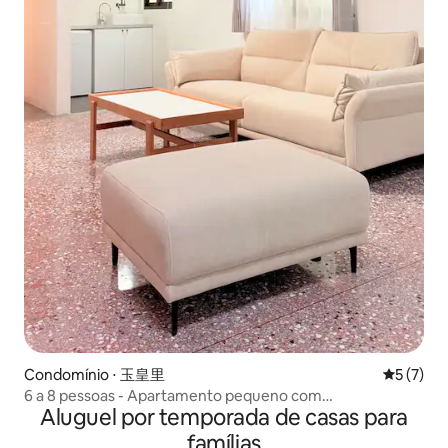
Condomínio ⋅ 玉皇里
5 de uma 
5 (7)
6 a 8 pessoas - Apartamento pequeno com
Aluguel por temporada de casas para
características da cidade - Construindo um dia
famílias