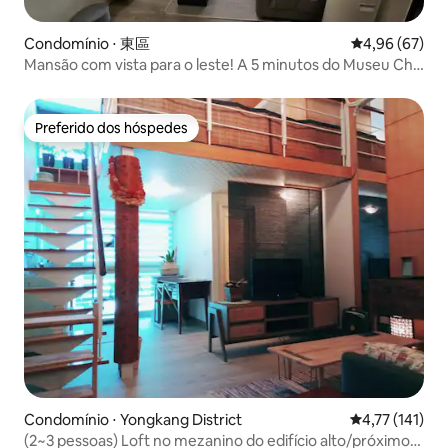
Condomínio ⋅ 東區
4,96 de uma a
4,96 (67)
Mansão com vista para o leste! A 5 minutos do Museu Chi
Mei, com carregamento de veículos elétricos,
aquecimento, 2 quartos, 1 sofá-cama, 2 banheiros e 1
cozinha.
Preferido dos hóspedes
Preferido dos hóspedes
Condomínio ⋅ Yongkang District
4,77 de uma av
4,77 (141)
(2~3 pessoas) Loft no mezanino do edifício alto/próximo