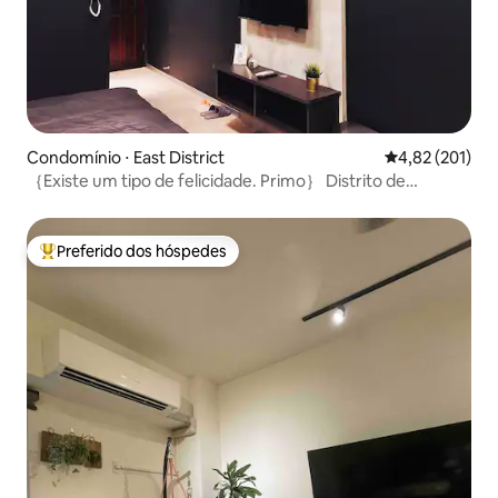
Condomínio ⋅ East District
4,82 de uma av
4,82 (201)
｛Existe um tipo de felicidade. Primo｝ Distrito de
Zhengdong, Tainan Desinfecção diária de todo o edifício
Dream Times/Cinema/Área de compras
gastronômicas/Mercado Noturno Dadong/Universidade
Preferido dos hóspedes
Entre os melhores preferidos dos hóspedes
Nacional de Cheng Kung