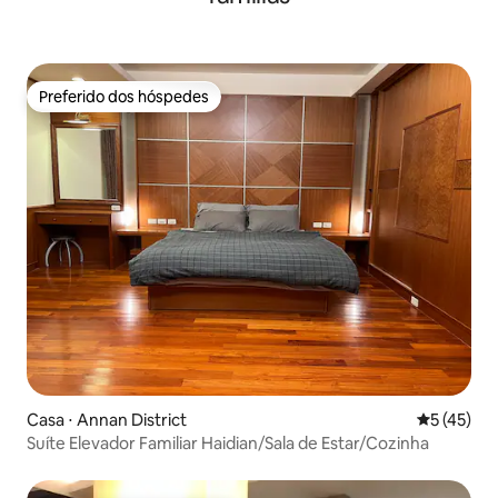
Preferido dos hóspedes
Preferido dos hóspedes
Casa ⋅ Annan District
5 de uma a
5 (45)
Suíte Elevador Familiar Haidian/Sala de Estar/Cozinha