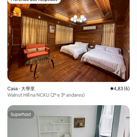
Preferido dos hóspedes
Casa ⋅ 大學里
4,83 de uma 
4,83 (6)
Walnut Hill na NCKU (2º e 3º andares)
Superhost
Superhost