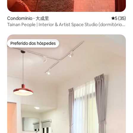
Condomínio ⋅ 大成里
5 de uma a
5 (35)
Tainan People | Interior & Artist Space Studio (dormitório
feminino)
Preferido dos hóspedes
Preferido dos hóspedes