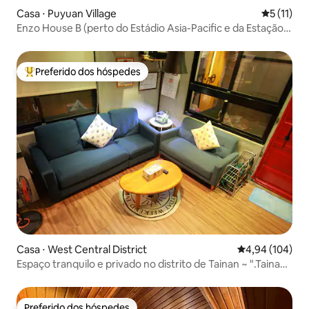
Casa ⋅ Puyuan Village
5 de uma a
5 (11)
Enzo House B (perto do Estádio Asia-Pacific e da Estação
Yongkang)
Preferido dos hóspedes
Entre os melhores preferidos dos hóspedes
Casa ⋅ West Central District
4,94 de uma av
4,94 (104)
Espaço tranquilo e privado no distrito de Tainan ~ ".Tainan
homestay "Quarto aconchegante e elegante no andar do
meio do prédio falso
Preferido dos hóspedes