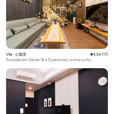
Vila ⋅ 公園里
4,94 de uma a
4,94 (17)
Pousada em Tainan (8 a 12 pessoas), a uma curta
caminhada da estação ferroviária, perto do Templo de Chi
Kan Kong da Universidade de Chenggong