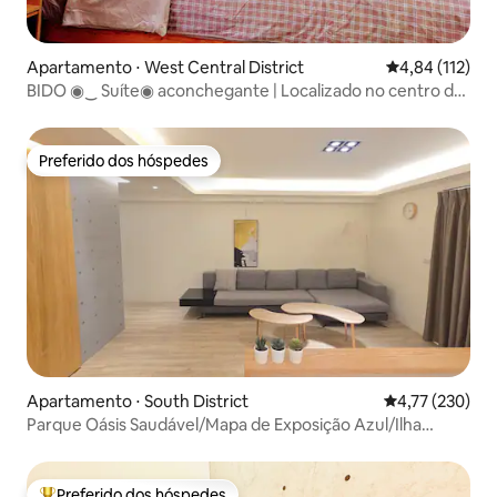
Apartamento ⋅ West Central District
4,84 de uma av
4,84 (112)
BIDO ◉‿ Suíte◉ aconchegante | Localizado no centro da
cidade/Rua Zhengxing/Perto da Praça Hele/Rua
Guohua/Rua Hai'an
Preferido dos hóspedes
Preferido dos hóspedes
Apartamento ⋅ South District
4,77 de uma av
4,77 (230)
Parque Oásis Saudável/Mapa de Exposição Azul/Ilha
Yuguang/Shennong Street/Slow‧Tainan
Preferido dos hóspedes