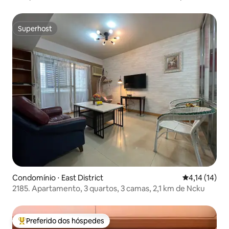
ao shopping Weixiu South Textile/garagem interna
Superhost
Superhost
Condomínio ⋅ East District
4,14 de uma a
4,14 (14)
2185. Apartamento, 3 quartos, 3 camas, 2,1 km de Ncku
Preferido dos hóspedes
Entre os melhores preferidos dos hóspedes