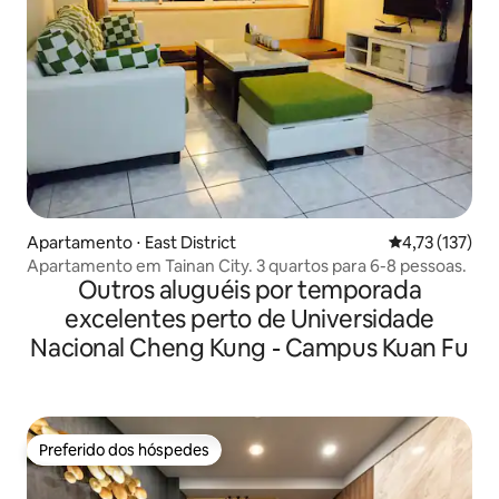
Apartamento ⋅ East District
4,73 de uma av
4,73 (137)
Apartamento em Tainan City. 3 quartos para 6-8 pessoas.
Outros aluguéis por temporada
excelentes perto de Universidade
Nacional Cheng Kung - Campus Kuan Fu
Preferido dos hóspedes
Preferido dos hóspedes