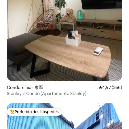
Condomínio ⋅ 東區
4,97 de uma ava
4,97 (266)
Stanley 's Condo (Apartamento Stanley)
Preferido dos hóspedes
Entre os melhores preferidos dos hóspedes