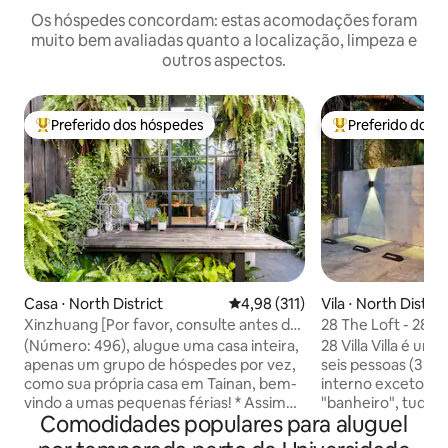
Os hóspedes concordam: estas acomodações foram
muito bem avaliadas quanto a localização, limpeza e
outros aspectos.
Preferido dos hóspedes
Preferido dos 
Entre os melhores preferidos dos hóspedes
Entre os melhore
Casa ⋅ North District
4,98 de uma avaliação média de 
4,98 (311)
Vila ⋅ North Distric
Xinzhuang [Por favor, consulte antes de
28 The Loft - 28 Vi
reservar/Quarto legal em casa
fumantes)
​(Número: 496), alugue uma casa inteira,
28 Villa Villa é um 
antiga/Casa de campo com desconto
apenas um grupo de hóspedes por vez,
seis pessoas (3 ca
para dois/Ótima
como sua própria casa em Tainan, bem-
interno exceto "va
localização/Estacionamento
vindo a umas pequenas férias! * Assim
"banheiro", tudo 
incluído/Retrô e casa ocidental]
Comodidades populares para aluguel
que seu calendário do Airbnb verificar
paredes divisórias
sua disponibilidade, adicione Line para
família e não pod