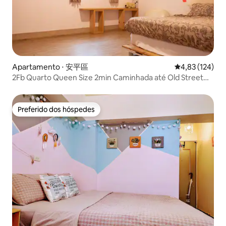
Apartamento ⋅ 安平區
4,83 de uma av
4,83 (124)
2Fb Quarto Queen Size 2min Caminhada até Old Street
6min Anping Castle
Preferido dos hóspedes
Preferido dos hóspedes