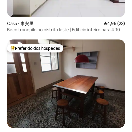
Casa ⋅ 東安里
4,96 de uma a
4,96 (23)
Beco tranquilo no distrito leste | Edifício inteiro para 4-10
pessoas | Perto da Universidade Nacional Cheng Kung/
Área de Nanfang/Dao Dong Night Market | Melhor
escolha para reuniões de família e amigos
Preferido dos hóspedes
Entre os melhores preferidos dos hóspedes