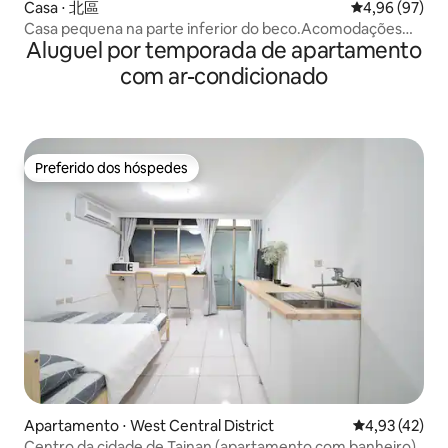
Casa ⋅ 北區
4,96 de uma a
4,96 (97)
Casa pequena na parte inferior do beco.Acomodações
Aluguel por temporada de apartamento
fretadas.Fica perto da Estação Ferroviária de Tainan.Casa
legal de Tainan.
com ar-condicionado
Preferido dos hóspedes
Preferido dos hóspedes
Apartamento ⋅ West Central District
4,93 de uma a
4,93 (42)
Centro da cidade de Tainan (apartamento com banheiro)