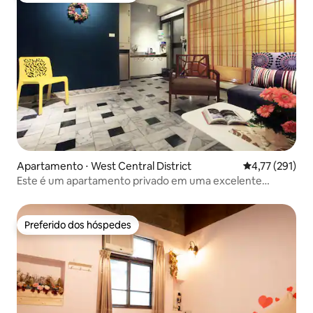
Apartamento ⋅ West Central District
4,77 de uma av
4,77 (291)
Este é um apartamento privado em uma excelente
localização no "Bairro Department Store"
Preferido dos hóspedes
Preferido dos hóspedes