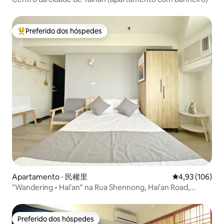
Preferido dos hóspedes
Entre os melhores preferidos dos hóspedes
Apartamento ⋅ 民權里
4,93 de uma av
4,93 (106)
"Wandering • Hai'an" na Rua Shennong, Hai'an Road,
Distrito Centro-Oeste | Centro da cidade | Suíte de
apartamento mensal | Estação Ferroviária de Tainan |
Tainan
Preferido dos hóspedes
Preferido dos hóspedes