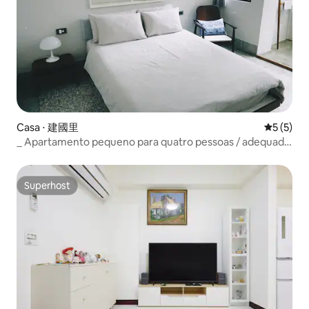
Casa ⋅ 建國里
5 de uma 
5 (5)
_ Apartamento pequeno para quatro pessoas / adequado
para quem dorme tarde e acorda tarde
Superhost
Superhost