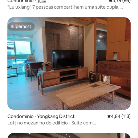
Condomínio ⋅ 北區
4,79 de uma a
4,79 (56)
"Luluxiang" 7 pessoas compartilham uma suíte dupla,
Hai'an Road Guohua Street Retro Azul Escuro Hermes
Orange
Superhost
Superhost
Condomínio ⋅ Yongkang District
4,84 de uma av
4,84 (113)
Loft no mezanino do edifício - Suíte com
elevador/próximo ao shopping TS.Mall/ interna com
elevador