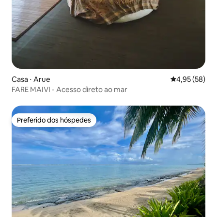
Casa ⋅ Arue
4,95 de uma a
4,95 (58)
FARE MAIVI - Acesso direto ao mar
Preferido dos hóspedes
Preferido dos hóspedes