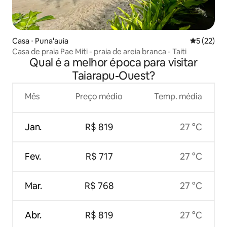
Casa ⋅ Puna'auia
5 de uma a
5 (22)
Casa de praia Pae Miti - praia de areia branca - Taiti
Qual é a melhor época para visitar
Taiarapu-Ouest?
Mês
Preço médio
Temp. média
Jan.
R$ 819
27 °C
Fev.
R$ 717
27 °C
Mar.
R$ 768
27 °C
Abr.
R$ 819
27 °C