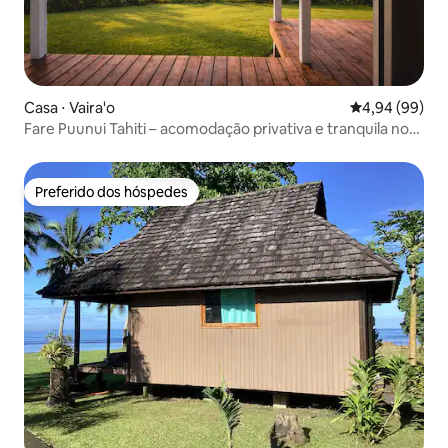
Casa ⋅ Vaira'o
4,94 de uma av
4,94 (99)
Fare Puunui Tahiti – acomodação privativa e tranquila no
topo de uma colina
Preferido dos hóspedes
Preferido dos hóspedes