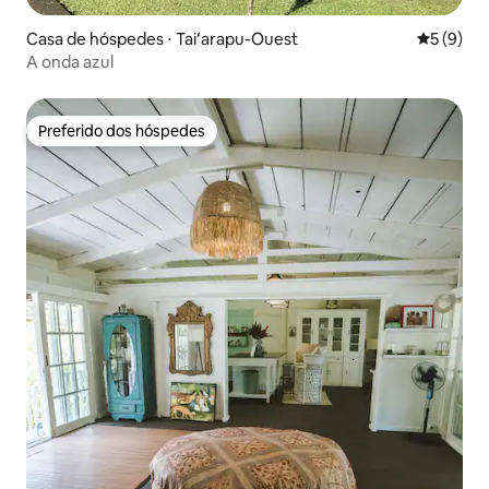
Casa de hóspedes ⋅ Taiʻarapu-Ouest
5 de uma 
5 (9)
A onda azul
Preferido dos hóspedes
Preferido dos hóspedes