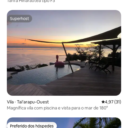
Tarifa Hinarautea tipo F3
Superhost
Superhost
Vila ⋅ Taiʻarapu-Ouest
4,97 de uma a
4,97 (31)
Magnífica vila com piscina e vista para o mar de 180°
Preferido dos hóspedes