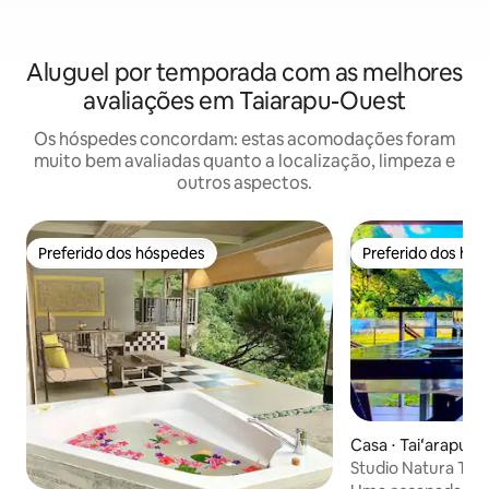
Aluguel por temporada com as melhores
avaliações em Taiarapu-Ouest
Os hóspedes concordam: estas acomodações foram
muito bem avaliadas quanto a localização, limpeza e
outros aspectos.
Preferido dos hóspedes
Preferido dos hó
Preferido dos hóspedes
Preferido dos hó
Casa ⋅ Taiʻarapu-
Studio Natura Teah
com vista para a 