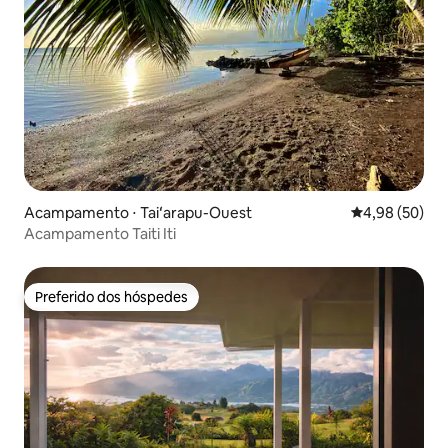
Acampamento ⋅ Taiʻarapu-Ouest
4,98 de uma a
4,98 (50)
Acampamento Taiti Iti
Preferido dos hóspedes
Preferido dos hóspedes