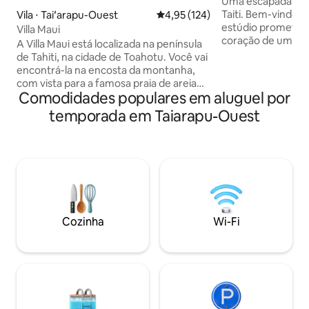
Uma escapada na 
Taiti. Bem-vindo a Teahupo’o. Este
Vila ⋅ Taiʻarapu-Ouest
4,95 de uma avaliação média de 
4,95 (124)
estúdio promete a
Villa Maui
coração de uma natu
A Villa Maui está localizada na península
manhã, acorde e a
de Tahiti, na cidade de Toahotu. Você vai
enquanto contem
encontrá-la na encosta da montanha,
exuberantes. Em s
com vista para a famosa praia de areia
descobrir as lend
Comodidades populares em aluguel por
branca de Tahiti Iti, chamada “La plage
Teahupo’o de táxi aquátic
de Maui”. A Villa Maui tem uma vista
temporada em Taiarapu-Ouest
tarde, navegue p
deslumbrante para o oceano e, em
prancha de SUP pa
particular, para o ponto de surfe de
sol. À noite, reúnam-se para uma bebida
Vairao, conhecido como Te ava rahi ou
na tranquilidade d
Big Pass. Seu estilo de vida e seu charme
agradável, silencio
atípico saberão transportar você por um
mundo.
momento. O acesso privativo à praia de
Maui é exclusivo para você. O melhor
lugar para observar baleias durante a
Cozinha
Wi-Fi
temporada🤙🏼