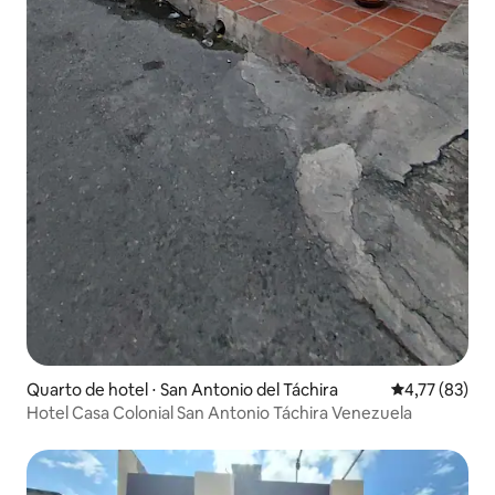
Quarto de hotel ⋅ San Antonio del Táchira
4,77 de uma a
4,77 (83)
Hotel Casa Colonial San Antonio Táchira Venezuela