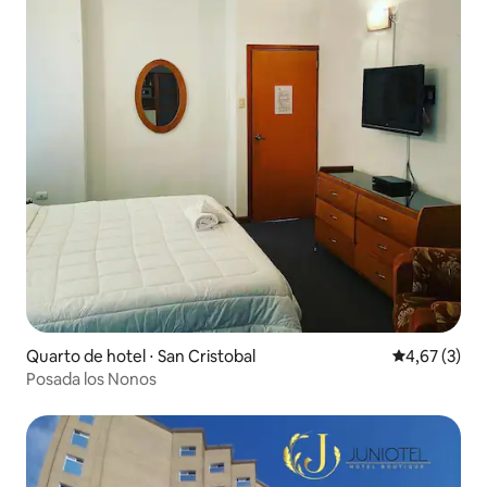
Quarto de hotel ⋅ San Cristobal
4,67 de uma 
4,67 (3)
Posada los Nonos