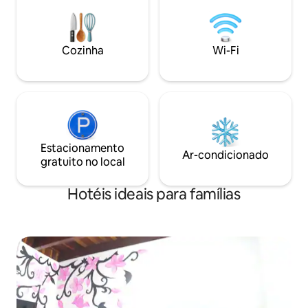
Praça Bolívar e da 
quarteirões da Po
Simón Bolívar 🌟 A
SAIME
Cozinha
Wi-Fi
Estacionamento
Ar-condicionado
gratuito no local
Hotéis ideais para famílias