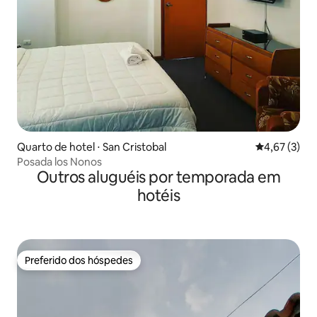
Quarto de hotel ⋅ San Cristobal
4,67 de uma 
4,67 (3)
Posada los Nonos
Outros aluguéis por temporada em
hotéis
Preferido dos hóspedes
Preferido dos hóspedes