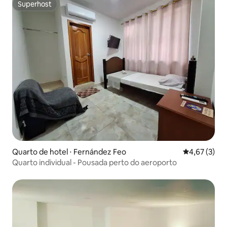
Superhost
Superhost
Quarto de hotel ⋅ Fernández Feo
4,67 de uma 
4,67 (3)
Quarto individual - Pousada perto do aeroporto