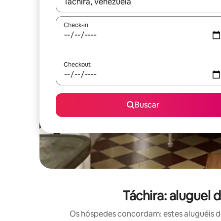
Quando os resultados estiverem disponíveis, expl
Check-in
Checkout
Buscar
Táchira: aluguel
Os hóspedes concordam: estes aluguéis d