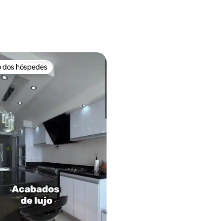
 média de 5, 7 avaliações
o dos hóspedes
o dos hóspedes