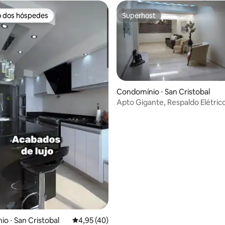
o dos hóspedes
Superhost
o dos hóspedes
Superhost
Condomínio ⋅ San Cristobal
Apto Gigante, Respaldo Elétric
Excelente Localização
média de 5, 35 avaliações
o ⋅ San Cristobal
4,95 de uma avaliação média de 5, 40 avalia
4,95 (40)