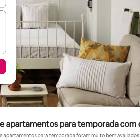
ore-os usando as seta para cima e para baixo do teclado ou tocando e
 de apartamentos para temporada com 
e apartamentos para temporada foram muito bem avaliados po