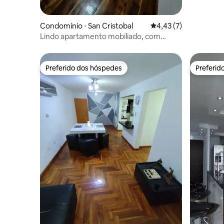
Condomínio ⋅ San Cristobal
4,43 de uma avaliação
4,43 (7)
Lindo apartamento mobiliado, com
suporte elétrico
Preferido dos hóspedes
Preferid
Preferido dos hóspedes
Preferid