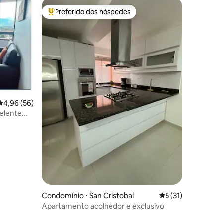
Preferido dos hóspedes
os hóspedes
Entre os melhores preferidos dos hóspedes
ções
4,96 de uma avaliação média de 5, 56 avaliações
4,96 (56)
elente
Condomínio ⋅ San Cristobal
5 de uma avaliação
5 (31)
Apartamento acolhedor e exclusivo