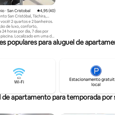
média de 5, 35 avaliações
para que você sempre tenha á
especial para famílias, estacio
o ⋅ San Cristobal
4,95 de uma avaliação média de 5, 40 avalia
4,95 (40)
excelente atenção, você é bem
to San Cristóbal, Táchira,
estamos ansiosos por você
a
 você! 2 quartos e 2 banheiros.
o de luxo, conforto,
24 horas por dia, 7 dias por
piscina. Localizado em uma das
es populares para aluguel de apartam
áreas da cidade, com vista
da. Perto do C.C Baratta e
s restaurantes. Tanque de
abastece todo o apartamento.
trica que garante o
ento de todas as áreas,
o apto. Cozinha elétrica e a gás.
precisará se preocupar com
Estacionamento gratuit
água ou luz. E acesso à
Wi-Fi
local
5G em todos os momentos. É
nte perfeito! 💫
l de apartamento para temporada por