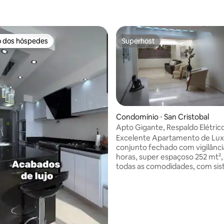
o dos hóspedes
Superhost
o dos hóspedes
Superhost
Condomínio ⋅ San Cristobal
Apto Gigante, Respaldo Elétric
Excelente Localização
Excelente Apartamento de Lux
conjunto fechado com vigilânci
horas, super espaçoso 252 mt²
todas as comodidades, com si
backup elétrico para todo o a
(incluindo TV e internet de alta
velocidade), excelente localiza
quartos, 2 banheiros e meio, at
hóspedes, tranquilidade, WI-FI 
velocidade, tanque de água c