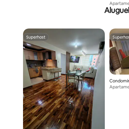
Apartamen
Alugue
Venezuel
Superhost
Superho
Superhost
Superho
Condomíni
Apartame
SAIME (Im