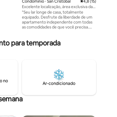
Condomínio ⋅ San Cristobal
4,8 de uma avaliação
4,8 (15)
gua,
Excelente localização, área exclusiva da
namento,
ções
cidade
"Seu lar longe de casa, totalmente
-vindo,
equipado. Desfrute da liberdade de um
apartamento independente com todas
as comodidades de que você precisa.
Prepare suas refeições favoritas em
nossa cozinha equipada, mantenha-se
ento para temporada
conectado à Internet de fibra ótica e não
se preocupe com quedas de energia ou
água graças ao nosso sistema UPS e
tanque de água." Está estrategicamente
localizado perto das melhores clínicas e
centros de saúde. Depois das suas
consultas, relaxe no nosso espaço
tranquilo.
o no
Ar-condicionado
 semana