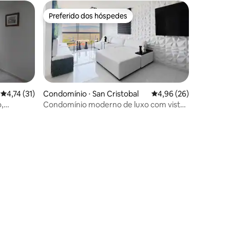
Preferido dos hóspedes
Preferido dos hóspedes
4,74 de uma avaliação média de 5, 31 avaliações
4,74 (31)
Condomínio ⋅ San Cristobal
4,96 de uma avaliação
4,96 (26)
o,
Condomínio moderno de luxo com vista
para a Cordilheira dos Andes
ções