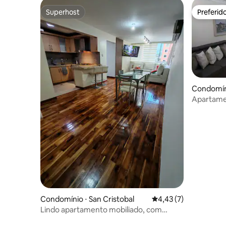
Superhost
Preferid
Superhost
Preferid
Condomíni
Apartamen
Principal 
Condomínio ⋅ San Cristobal
4,43 de uma avaliação
4,43 (7)
Lindo apartamento mobiliado, com
suporte elétrico