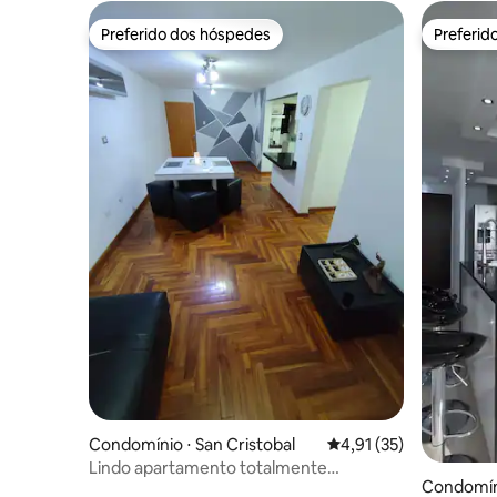
Preferido dos hóspedes
Preferid
Preferido dos hóspedes
Preferid
Condomínio ⋅ San Cristobal
4,91 de uma avaliação 
4,91 (35)
Lindo apartamento totalmente
Condomíni
mobiliado