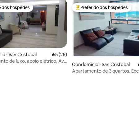
o dos hóspedes
Preferido dos hóspedes
o dos hóspedes
Entre os melhores preferidos d
o ⋅ San Cristobal
5 de uma avaliação média de 5, 26 avalia
5 (26)
to de luxo, apoio elétrico, Av.
Condomínio ⋅ San Cristobal
dos Pirineus
Apartamento de 3 quartos. Exc
localização
 média de 5, 7 avaliações