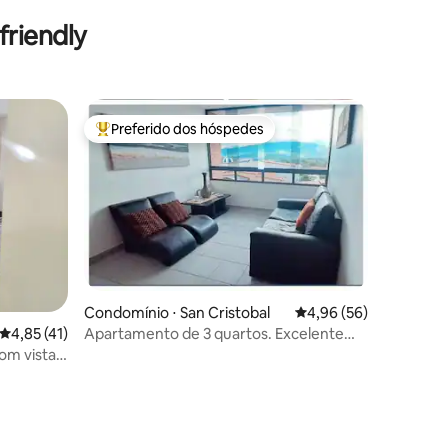
riendly
Preferido dos hóspedes
Entre os melhores preferidos dos hóspedes
ções
Condomínio ⋅ San Cristobal
4,96 de uma avaliação
4,96 (56)
Apartamento de 3 quartos. Excelente
4,85 de uma avaliação média de 5, 41 avaliações
4,85 (41)
localização
om vista