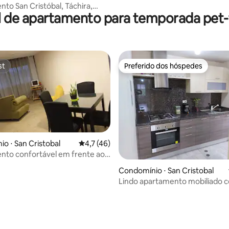
to San Cristóbal, Táchira,
l de apartamento para temporada pet-f
a
st
Preferido dos hóspedes
st
Preferido dos hóspedes
o ⋅ San Cristobal
4,7 de uma avaliação média de 5, 46 avalia
4,7 (46)
nto confortável em frente ao
igração)
Condomínio ⋅ San Cristobal
Lindo apartamento mobiliado c
para a floresta