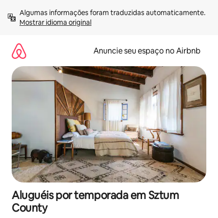
Pular
Algumas informações foram traduzidas automaticamente. 
para
Mostrar idioma original
o
conteúdo
Anuncie seu espaço no Airbnb
Aluguéis por temporada em Sztum
County