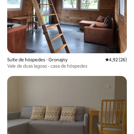
Suíte de hóspedes ⋅ Gronajny
4,92 de uma a
4,92 (26)
Vale de duas lagoas - casa de hóspedes