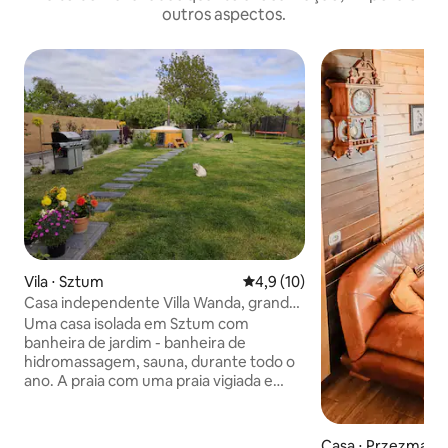
outros aspectos.
Vila ⋅ Sztum
4,9 de uma avaliação média de
4,9 (10)
Casa independente Villa Wanda, grande
jardim com banheira de hidromassagem
Uma casa isolada em Sztum com
banheira de jardim - banheira de
hidromassagem, sauna, durante todo o
ano. A praia com uma praia vigiada e
instalações para esportes aquáticos fica
a 2 km de distância. Outros lagos na
região. Na área há florestas, uma
Casa ⋅ Przezmark