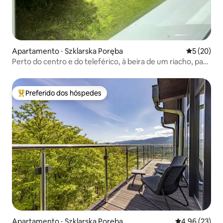
Apartamento ⋅ Szklarska Poręba
5 de uma a
5 (20)
Perto do centro e do teleférico, à beira de um riacho, para
4 pessoas
Preferido dos hóspedes
Entre os melhores preferidos dos hóspedes
Apartamento ⋅ Szklarska Poręba
4,96 de uma a
4,96 (23)