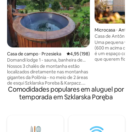
Microcasa ⋅ Anton
Casa de Antônio: 
Uma pequena vila
(600 m acima do nível d
é um espaço comercial! Par
Casa de campo ⋅ Przesieka
4,95 de uma avaliação média de 
4,95 (198)
que querem ficar 
Domandi lodge 1 - sauna, banheira de
relaxar longe das 
hidromassagem, terraço, natureza
Nossos 3 chalés de montanha estão
comercial. Um luga
localizados diretamente nas montanhas
turístico nas Mont
gigantes da Polônia - no meio de 2 áreas
para uma estadia t
de esqui Szklarska Poreba & Karpacz.
Perto de trilhas d
Comodidades populares em aluguel por
Perfeito para caminhadas, esportes de
montanha. Mesmo
inverno e fãs da natureza. Para isso,
temporada em Szklarska Poręba
temporada, é tranq
nossos chalés estão perfeitamente
Acesso direto a tr
preparados com guarda-roupa de esqui,
tranquilo mesmo d
secador de sapatos, sauna
temporada. Antoniów também é uma
infravermelha, banheira de
base para resorts
hidromassagem, terraço e
populares na regiã
estacionamento privativo. Perto de nós