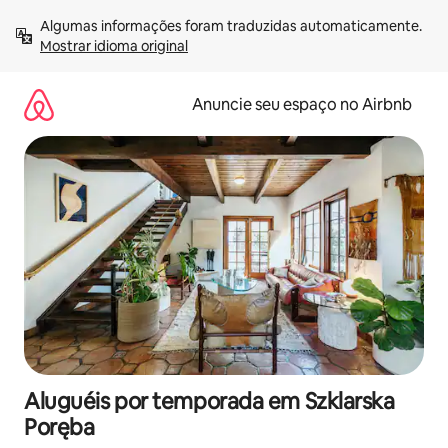
Pular
Algumas informações foram traduzidas automaticamente. 
para
Mostrar idioma original
o
conteúdo
Anuncie seu espaço no Airbnb
Aluguéis por temporada em Szklarska
Poręba