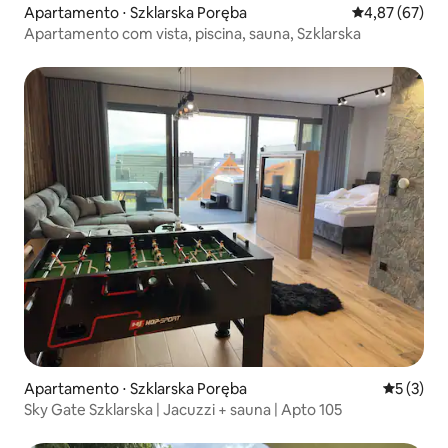
Apartamento ⋅ Szklarska Poręba
4,87 de uma a
4,87 (67)
Apartamento com vista, piscina, sauna, Szklarska
Apartamento ⋅ Szklarska Poręba
5 de uma 
5 (3)
Sky Gate Szklarska | Jacuzzi + sauna | Apto 105