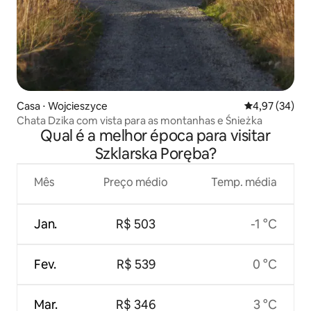
Casa ⋅ Wojcieszyce
4,97 de uma a
4,97 (34)
Chata Dzika com vista para as montanhas e Śnieżka
Qual é a melhor época para visitar
Szklarska Poręba?
Mês
Preço médio
Temp. média
Jan.
R$ 503
-1 °C
Fev.
R$ 539
0 °C
Mar.
R$ 346
3 °C