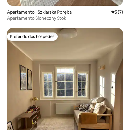
Apartamento ⋅ Szklarska Poręba
5 de uma 
5 (7)
Apartamento Słoneczny Stok
Preferido dos hóspedes
Preferido dos hóspedes