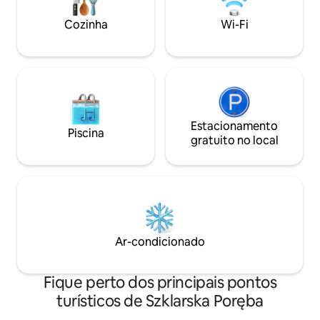
há uma cachoeira muito famosa onde é
permitido nadar. O interior é um design
Cozinha
Wi-Fi
único muito aconchegante com todos
os recursos modernos - Wi-Fi, TV
inteligente, cozinha moderna,...
Estacionamento
Piscina
gratuito no local
Ar-condicionado
Fique perto dos principais pontos
turísticos de Szklarska Poręba