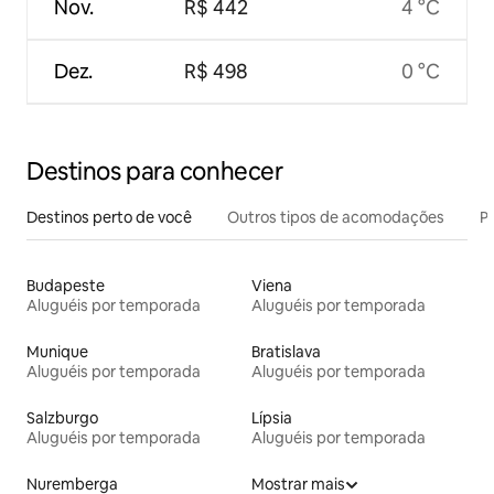
Nov.
R$ 442
4 °C
Dez.
R$ 498
0 °C
Destinos para conhecer
Destinos perto de você
Outros tipos de acomodações
Pr
Budapeste
Viena
Aluguéis por temporada
Aluguéis por temporada
Munique
Bratislava
Aluguéis por temporada
Aluguéis por temporada
Salzburgo
Lípsia
Aluguéis por temporada
Aluguéis por temporada
Nuremberga
Mostrar mais