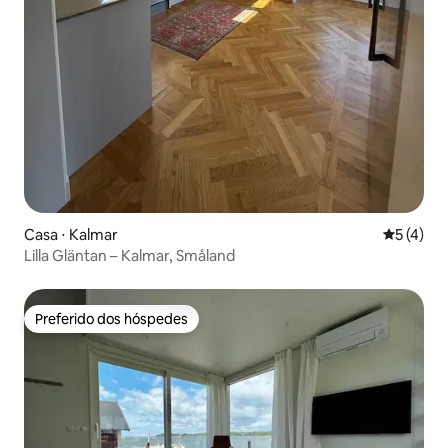
Casa ⋅ Kalmar
5 de uma 
5 (4)
Lilla Gläntan – Kalmar, Småland
Preferido dos hóspedes
Preferido dos hóspedes