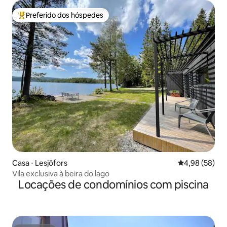
Preferido dos hóspedes
Entre os melhores preferidos dos hóspedes
Casa ⋅ Lesjöfors
4,98 de uma a
4,98 (58)
Vila exclusiva à beira do lago
Locações de condomínios com piscina