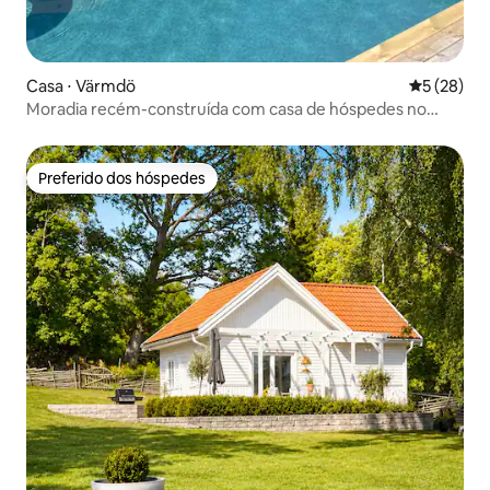
Casa ⋅ Värmdö
5 de uma a
5 (28)
Moradia recém-construída com casa de hóspedes no
arquipélago de Estocolmo
Preferido dos hóspedes
Preferido dos hóspedes