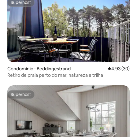
Superhost
Superhost
Condomínio ⋅ Beddingestrand
4,93 de uma a
4,93 (30)
Retiro de praia perto do mar, natureza e trilha
Superhost
Superhost