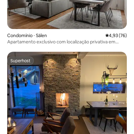
Condomínio ⋅ Sälen
4,93 de uma a
4,93 (76)
Apartamento exclusivo com localização privativa em
Lindvallen
Superhost
Superhost