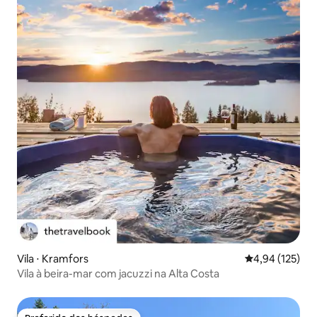
Vila ⋅ Kramfors
4,94 de uma av
4,94 (125)
Vila à beira-mar com jacuzzi na Alta Costa