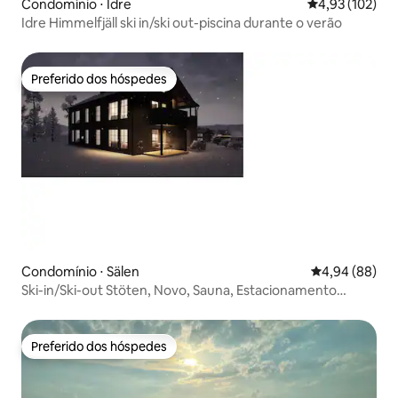
Condomínio ⋅ Idre
4,93 de uma av
4,93 (102)
Idre Himmelfjäll ski in/ski out-piscina durante o verão
Preferido dos hóspedes
Preferido dos hóspedes
Condomínio ⋅ Sälen
4,94 de uma av
4,94 (88)
Ski-in/Ski-out Stöten, Novo, Sauna, Estacionamento
gratuito
Preferido dos hóspedes
Preferido dos hóspedes