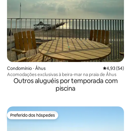
Condomínio ⋅ Åhus
4,93 de uma a
4,93 (54)
Acomodações exclusivas à beira-mar na praia de Åhus
Outros aluguéis por temporada com
piscina
Preferido dos hóspedes
Preferido dos hóspedes