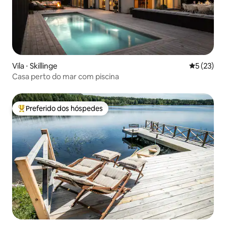
Vila ⋅ Skillinge
5 de uma a
5 (23)
Casa perto do mar com piscina
Preferido dos hóspedes
Entre os melhores preferidos dos hóspedes