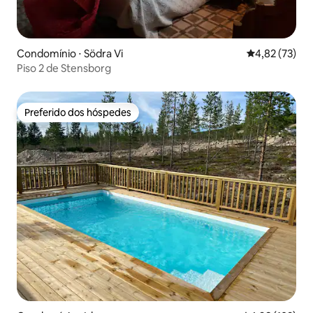
Condomínio ⋅ Södra Vi
4,82 de uma a
4,82 (73)
Piso 2 de Stensborg
Preferido dos hóspedes
Preferido dos hóspedes