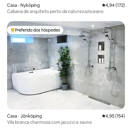
Casa ⋅ Nyköping
4,94 de uma av
4,94 (172)
Cabana de arquiteto perto da natureza/oceano
Preferido dos hóspedes
Entre os melhores preferidos dos hóspedes
Casa ⋅ Jönköping
4,95 de uma av
4,95 (154)
Vila branca charmosa com jacuzzi e sauna