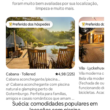
foram muito bem avaliadas por sua localização,
limpeza e muito mais.
Preferido dos hóspedes
Preferido dos 
Entre os melhores preferidos dos hóspedes
Entre os melhore
Vila ⋅ Lyckehusen
Vila moderna com p
Cabana ⋅ Tollered
4,98 de uma avaliação média de 
4,98 (225)
Sauna na casa da p
Bela vila moderna.
Cabana aconchegante/piscina
(fechada de outub
natural/banheira de
🌿 Cabana aconchegante com piscina
funcionando duran
hidromassagem/perto de Gotemburgo
natural e glamping perto de
bicicletas. Academi
Gotemburgo. Perfeita para famílias,
em Crossfit. Casa 
amigos e casais românticos que amam a
2 quartos no andar
Suécia: comodidades populares em
natureza e o conforto. • Cozinha
cama. Pequena sal
totalmente equipada • Banheira de