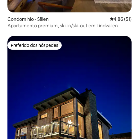
Condomínio ⋅ Sälen
4,86 de uma a
4,86 (51)
Apartamento premium, ski-in/ski-out em Lindvallen.
Preferido dos hóspedes
Preferido dos hóspedes