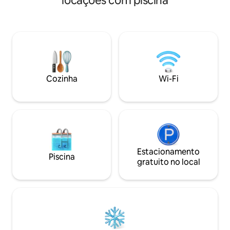
locações com piscina
cima 140 cm sofá.
hidromassagem a lenha • Animais de
vista para a piscin
estimação são bem-vindos •
cama 140cm e lof
Glampingtent 25 m² • Grande jardim •
Distância de bicic
Pátio com telhado • Ar-condicionado +
curta distância a 
Aquecimento de piso • WI-FI •
Dirija cerca de 10
Churrasqueira a gás • NETFLIX/HBO •
minutos de Malmö 
Chuveiro/banheira Máquina de
Landskrona e 30 m
lavar/secar • Roupa de cama/Toalhas •
Cozinha
Wi-Fi
Helsingborg. A 10
Colchões de espuma de memória • 2
golfe Barsebäck
bicicletas de verão • 2 espreguiçadeiras
Lareira • Chuveiro aquecido ao sol ao ar
livre
Estacionamento
Piscina
gratuito no local