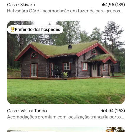
Casa ⋅ Skivarp
4,96 de uma av
4,96 (139)
Hafvsnära Gård - acomodação em fazenda para grupos
maiores
Preferido dos hóspedes
Entre os melhores preferidos dos hóspedes
Casa ⋅ Västra Tandö
4,94 de uma ava
4,94 (263)
Acomodações premium com localização tranquila perto
de Sälen