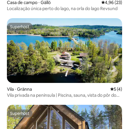
Casa de campo ⋅ Gällö
4,96 de uma a
4,96 (23)
Localização única perto do lago, na orla do lago Revsund
Superhost
Superhost
Vila ⋅ Gränna
5 de uma 
5 (4)
Vila privada na península | Piscina, sauna, vista do pôr do
sol
Superhost
Superhost