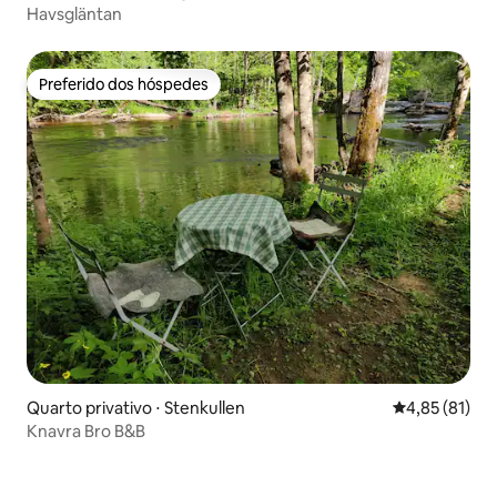
Havsgläntan
Preferido dos hóspedes
Preferido dos hóspedes
Quarto privativo ⋅ Stenkullen
4,85 de uma a
4,85 (81)
Knavra Bro B&B