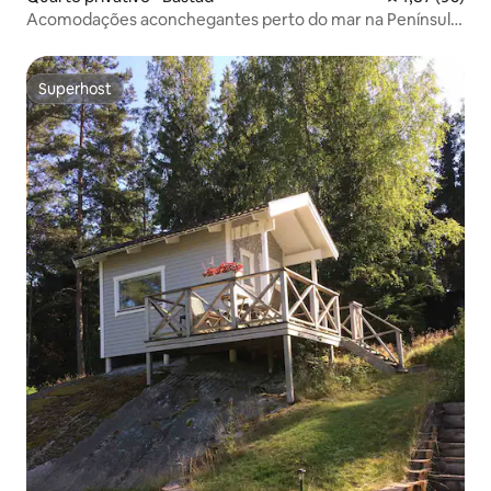
Acomodações aconchegantes perto do mar na Península
de Bjäre
Superhost
Superhost