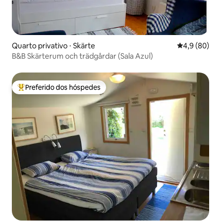
Quarto privativo ⋅ Skärte
4,9 de uma a
4,9 (80)
B&B Skärterum och trädgårdar (Sala Azul)
Preferido dos hóspedes
Entre os melhores preferidos dos hóspedes