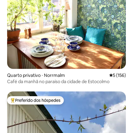
Quarto privativo ⋅ Norrmalm
5 de uma av
5 (156)
Café da manhã no paraíso da cidade de Estocolmo
Preferido dos hóspedes
Entre os melhores preferidos dos hóspedes