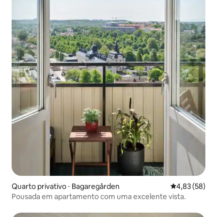
Quarto privativo ⋅ Bagaregården
4,83 de uma a
4,83 (58)
Pousada em apartamento com uma excelente vista.