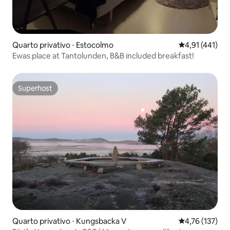
Quarto privativo ⋅ Estocolmo
4,91 de uma av
4,91 (441)
Ewas place at Tantolunden, B&B included breakfast!
Superhost
Superhost
Quarto privativo ⋅ Kungsbacka V
4,76 de uma av
4,76 (137)