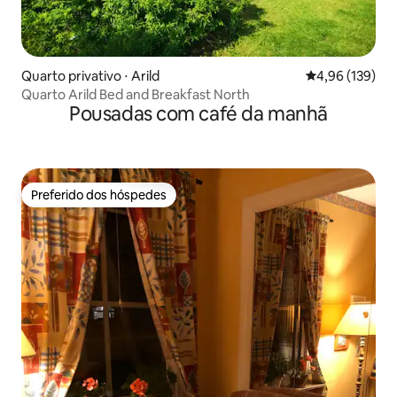
Quarto privativo ⋅ Arild
4,96 de uma av
4,96 (139)
Quarto Arild Bed and Breakfast North
Pousadas com café da manhã
Preferido dos hóspedes
Preferido dos hóspedes