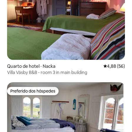
Quarto de hotel ⋅ Nacka
4,88 de uma a
4,88 (56)
Villa Väsby B&B - room 3 in main building
Preferido dos hóspedes
Preferido dos hóspedes