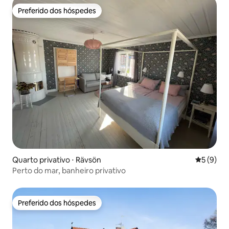
Preferido dos hóspedes
Preferido dos hóspedes
Quarto privativo ⋅ Rävsön
5 de uma 
5 (9)
Perto do mar, banheiro privativo
Preferido dos hóspedes
Preferido dos hóspedes