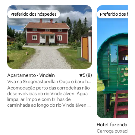
Preferido dos hóspedes
Preferido dos hó
Preferido dos hóspedes
Preferido dos hó
Apartamento ⋅ Vindeln
5 de uma avaliação média d
5 (8)
Viva na Skogmästarvillan Ouça o barulho
do rio Vindelälven
Acomodação perto das corredeiras não
desenvolvidas do rio Vindelälven. Água
limpa, ar limpo e com trilhas de
caminhada ao longo do rio Vindelälven e
ao longo dos sulcos profundos do rio
Isälven. Boa pesca e, se você tiver sorte,
encontre ursos, raposas, alces e veados.
Hotel-fazenda ⋅ D
Muitos cogumelos e frutas silvestres
Carroça puxada por
para colher. A uma curta distância a pé