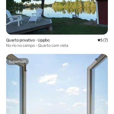
Quarto privativo ⋅ Uppbo
5 de uma 
5 (7)
No rio no campo - Quarto com vista
Superhost
Superhost