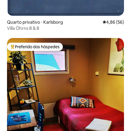
Quarto privativo ⋅ Karlsborg
4,86 de uma a
4,86 (56)
Villa Öhrns B & B
Preferido dos hóspedes
Entre os melhores preferidos dos hóspedes