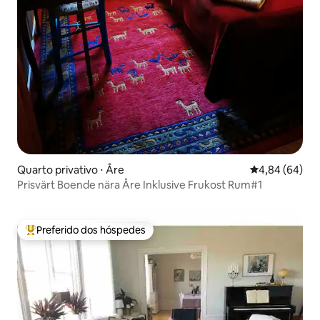
Quarto privativo ⋅ Åre
4,84 de uma av
4,84 (64)
Prisvärt Boende nära Åre Inklusive Frukost Rum#1
Preferido dos hóspedes
Entre os melhores preferidos dos hóspedes