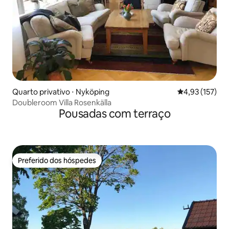
Quarto privativo ⋅ Nyköping
4,93 de uma av
4,93 (157)
Doubleroom Villa Rosenkälla
Pousadas com terraço
Preferido dos hóspedes
Preferido dos hóspedes