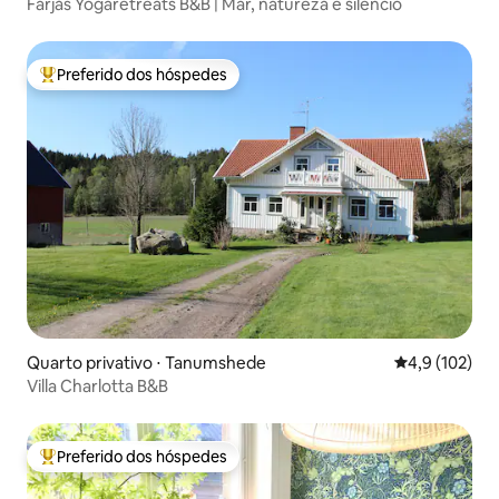
Färjås Yogaretreats B&B | Mar, natureza e silêncio
Preferido dos hóspedes
Entre os melhores preferidos dos hóspedes
Quarto privativo ⋅ Tanumshede
4,9 de uma av
4,9 (102)
Villa Charlotta B&B
Preferido dos hóspedes
Entre os melhores preferidos dos hóspedes