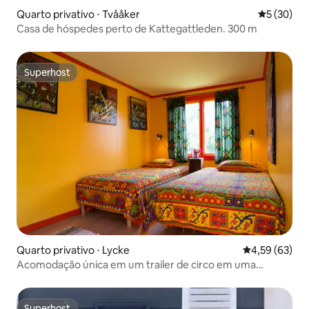
Quarto privativo ⋅ Tvååker
5 de uma a
5 (30)
Casa de hóspedes perto de Kattegattleden. 300 m
Superhost
Superhost
Quarto privativo ⋅ Lycke
4,59 de uma a
4,59 (63)
Acomodação única em um trailer de circo em uma
pousada premiada
Superhost