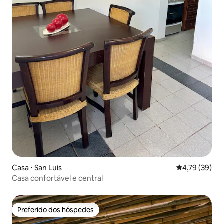
Casa ⋅ San Luis
4,79 de uma a
4,79 (39)
Casa confortável e central
Preferido dos hóspedes
Preferido dos hóspedes