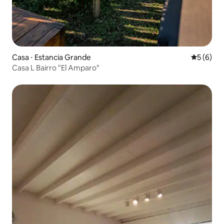
Casa ⋅ Estancia Grande
5 de uma 
5 (6)
Casa L Bairro "El Amparo"