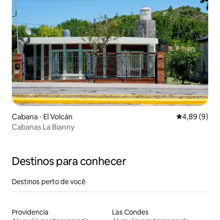
Cabana ⋅ El Volcán
4,89 de uma 
4,89 (9)
Cabanas La Bianny
Destinos para conhecer
Destinos perto de você
Providencia
Las Condes