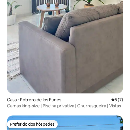
Casa ⋅ Potrero de los Funes
5 de uma 
5 (7)
Camas king-size | Piscina privativa | Churrasqueira | Vistas
Preferido dos hóspedes
Preferido dos hóspedes