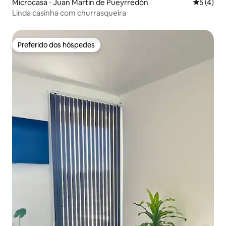
Microcasa ⋅ Juan Martín de Pueyrredón
5 de uma 
5 (4)
Linda casinha com churrasqueira
Preferido dos hóspedes
Preferido dos hóspedes