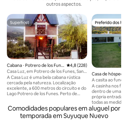
outros aspectos.
Superhost
Preferido dos hó
Superhost
Preferido dos hó
Cabana ⋅ Potrero de los Fune
4,8 de uma avaliação média de 
4,8 (228)
s
Casa Luz, em Potrero de los Funes, San
Casa de hóspedes 
Luis.
A Casa Luz é uma bela cabana rústica
ín de Pueyrredón
A casita ao fundo
cercada pela natureza. Localização
A casinha nos fun
excelente, a 600 metros do circuito e do
dentro de uma pr
Lago Potrero de los Funes. Perto de
própria entrada e
restaurantes e atrações turísticas. A
todas as medidas 
vista é incrível, 360 graus de serras❤
Comodidades populares em aluguel por
necessárias. Localizada em um bairro
que são apreciadas de todas as janelas.
muito tranquilo n
temporada em Suyuque Nuevo
Oferecemos Wi-Fi, smart tv, ar
Koslay, San Luis. A decoração é única e
condicionado, geladeira, cozinha,
divertida. O espa
cozinha, micro-ondas, cafeteira,