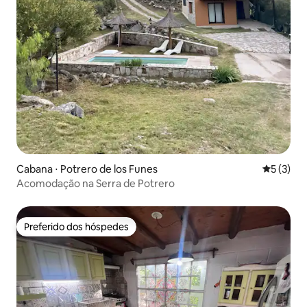
Cabana ⋅ Potrero de los Funes
5 de uma 
5 (3)
Acomodação na Serra de Potrero
Preferido dos hóspedes
Preferido dos hóspedes