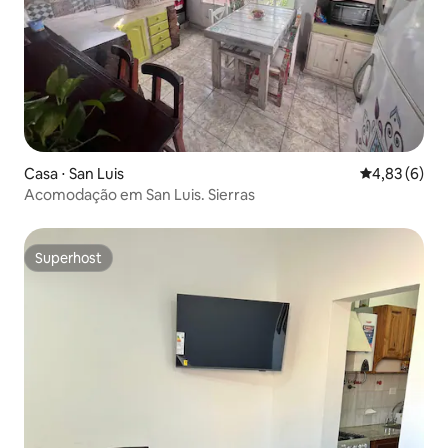
Casa ⋅ San Luis
4,83 de uma 
4,83 (6)
Acomodação em San Luis. Sierras
Superhost
Superhost