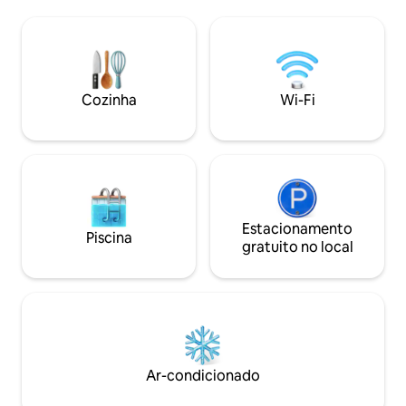
quarto com cama d
cafeteira, cafeteira, cafeteira, pimenta
completo, uma ár
elétrica, pata elétrica, pata elétrica,
integrada, uma ch
secador de cabelo e ferro de passar
mesa muito grande
roupa. Parque arborizado com chulengo
estar com TV e sistema
e discoteca para os amantes da cozinha.
minutos de Potrero
São admitidos animais de estimação!
Cozinha
Wi-Fi
minutos da cidade 
Estacionamento
Piscina
gratuito no local
Ar-condicionado