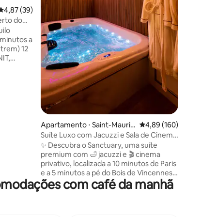
na energ
4,87 de uma avaliação média de 5, 39 avaliações
4,87 (39)
da calma
ções
rto do
estúdio 
ilo
renovado
um edifí
 trem) 12
históric
IT,
a
central de
 cozinha
icro-
avar e
Apartamento ⋅ Saint-Mauric
4,89 de uma avaliação 
4,89 (160)
 TV com
e
Suíte Luxo com Jacuzzi e Sala de Cinema
nte com
– 10 min de Paris
✨️ Descubra o Sanctuary, uma suíte
.
premium com 🛁 jacuzzi e 🎬 cinema
privativo, localizada a 10 minutos de Paris
e a 5 minutos a pé do Bois de Vincennes
comodações com café da manhã
🌳 Um refúgio que combina bem-estar,
conforto e discrição em um ambiente
elegante e relaxante. 🏛️ No coração de
Charenton, com seus terraços e