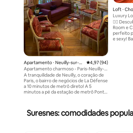
Loft ⋅ Cho
Luxury L
— Spa e 
❤️‍🔥 Des
Room e CO
perfeito 
e sexy! Banheira de💎 hidromassagem,
sauna pri
efeito nuv
tantra, etc. 💋 Explore novas sens
crie memó
Apartamento ⋅ Neuilly-sur-Se
4,97 de uma avaliação 
4,97 (94)
espaço se
ine
Apartamento charmoso - Paris-Neuilly-
incrivelmente 
La Défense
A tranquilidade de Neuilly, o coração de
virado pa
Paris, o bairro de negócios de La Défense
Vidéo, Disney+, 
a 10 minutos de metrô direto! A 5
refúgio d
minutos a pé da estação de metrô Pont
experiênc
de Neuilly (Linha 1, que serve Porte
Maillot, Défense, Étoile, Champs-Elysees,
Museu do Louvre, etc.) a 5 minutos a pé
Suresnes: comodidades popul
do Bois de Boulogne (Fundação Louis
Vuitton), descubra este confortável
apartamento de 3 quartos com 70 m²,
muito tranquilo, perto de todas as