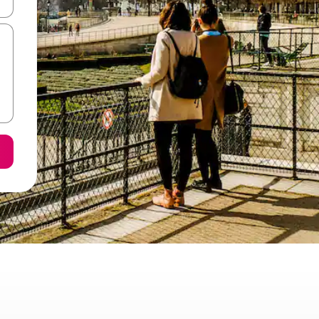
ore-os usando as seta para cima e para baixo do teclado ou tocando e