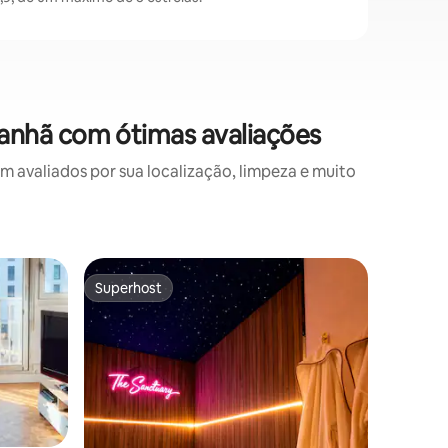
anhã com ótimas avaliações
avaliados por sua localização, limpeza e muito
Apartame
Superhost
Prefe
Superhost
Entre o
ement
Studio Ce
vinho of
✨ Estúdio
Martin –
(Vogue US) ✨ Fique no cor
St. Marti
mundo, d
Entre re
moda e b