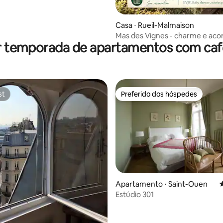
Casa ⋅ Rueil-Malmaison
Mas des Vignes - charme e ac
r temporada de apartamentos com ca
5 min de Paris
st
Preferido dos hóspedes
st
Preferido dos hóspedes
Apartamento ⋅ Saint-Ouen
4
Estúdio 301
édia de 5, 228 avaliações