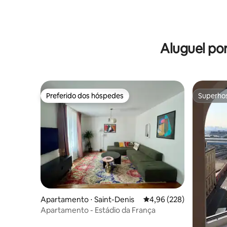
Aluguel po
Preferido dos hóspedes
Superho
Preferido dos hóspedes
Superho
Apartamento ⋅ Saint-Denis
4,96 de uma avaliação m
4,96 (228)
Apartamento - Estádio da França