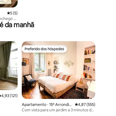
5 de uma avaliação média de 5, 5 avaliações
5 (5)
onchego a
fé da manhã
Preferido dos hóspedes
Preferido dos hóspedes
,93 de uma avaliação média de 5, 121 avaliações
4,93 (121)
Apartamento ⋅ 15º Arrondiss
4,87 de uma avaliação 
4,87 (555)
ement
Com vista para um jardim a 3 minutos da
Torre Eiffel