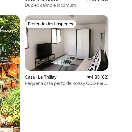
Duplex calmo e incomum
Preferido dos hóspedes
Preferido dos hóspedes
Casa ⋅ Le Thillay
4,85 de uma avaliação
4,85 (62)
Pequena casa perto de Roissy CDG Parc
ções
Expo Bourget