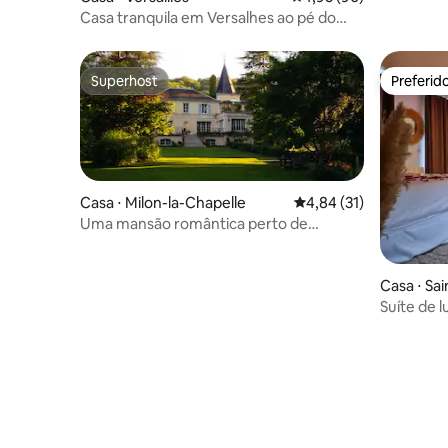
a Torre Eif
Casa tranquila em Versalhes ao pé do
castelo
Superhost
Preferid
Superhost
Preferid
Casa ⋅ Milon-la-Chapelle
4,84 de uma avaliação 
4,84 (31)
Uma mansão romântica perto de
Versalhes
Casa ⋅ Sai
Suíte de 
Paris