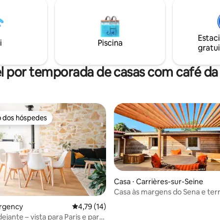
Estac
i
Piscina
gratui
l por temporada de casas com café d
o dos hóspedes
o dos hóspedes
Casa ⋅ Carrières-sur-Seine
Casa às margens do Sena e terr
Portes de Paris
argency
4,79 de uma avaliação média de 5, 14 avalia
4,79 (14)
ejante – vista para Paris e para
média de 5, 96 avaliações