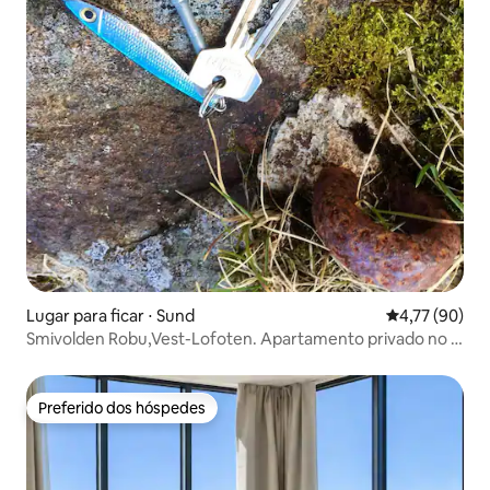
Lugar para ficar ⋅ Sund
4,77 de uma a
4,77 (90)
Smivolden Robu,Vest-Lofoten. Apartamento privado no 1º
andar
Preferido dos hóspedes
Preferido dos hóspedes