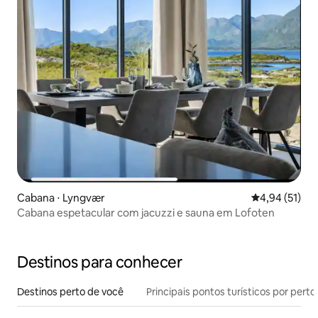
Cabana ⋅ Lyngvær
4,94 de uma a
4,94 (51)
Cabana espetacular com jacuzzi e sauna em Lofoten
Destinos para conhecer
Destinos perto de você
Principais pontos turísticos por perto