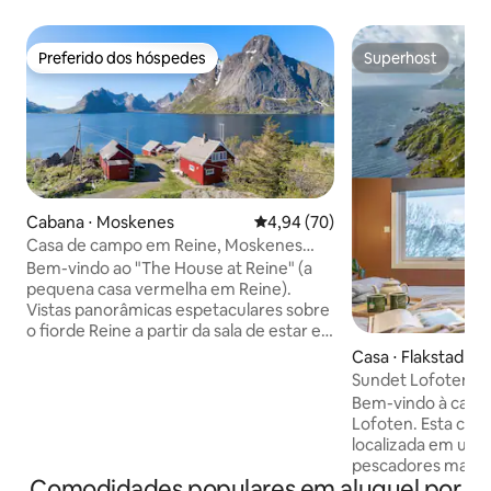
Preferido dos hóspedes
Superhost
Preferido dos hóspedes
Superhost
Cabana ⋅ Moskenes
4,94 de uma avaliação média de
4,94 (70)
Casa de campo em Reine, Moskenes
(Lofoten)
Bem-vindo ao "The House at Reine" (a
pequena casa vermelha em Reine).
Vistas panorâmicas espetaculares sobre
o fiorde Reine a partir da sala de estar e
do anexo. A uma curta distância de
Casa ⋅ Flakstad
montanhas e fiordes, além de tudo o
Sundet Lofoten - 
que Reine tem a oferecer de atividades
Bem-vindo à casa 
e comodidades. A casa é muito
Lofoten. Esta casa de 6 quartos está
aconchegante e tem uma boa vista. A
localizada em uma 
casa está bem equipada e você tem o
pescadores mais a
que precisa. Você provavelmente verá
Comodidades populares em aluguel por
casa fica perto de