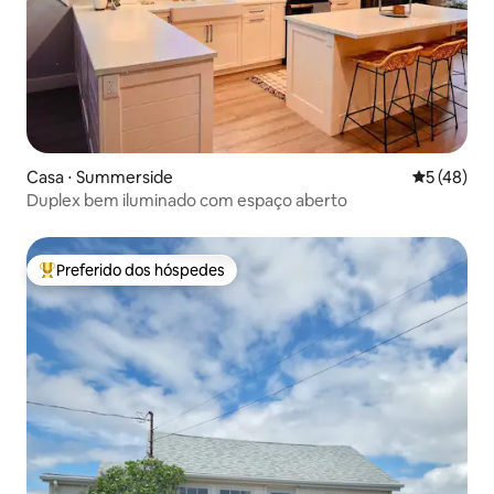
Casa ⋅ Summerside
5 de uma a
5 (48)
Duplex bem iluminado com espaço aberto
Preferido dos hóspedes
Entre os melhores preferidos dos hóspedes