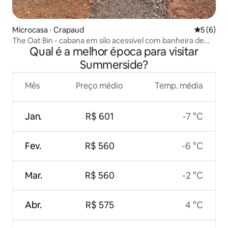
Microcasa ⋅ Crapaud
5 de uma 
5 (6)
The Oat Bin - cabana em silo acessível com banheira de
Qual é a melhor época para visitar
hidromassagem
Summerside?
Mês
Preço médio
Temp. média
Jan.
R$ 601
-7 °C
Fev.
R$ 560
-6 °C
Mar.
R$ 560
-2 °C
Abr.
R$ 575
4 °C