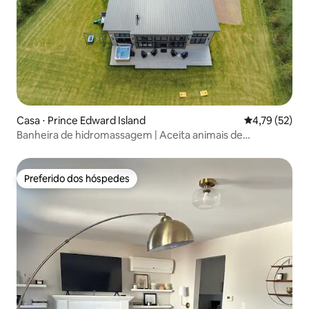
Casa ⋅ Prince Edward Island
4,79 de uma a
4,79 (52)
Banheira de hidromassagem | Aceita animais de
estimação - Desfrute de um ótimo passeio
Preferido dos hóspedes
Preferido dos hóspedes