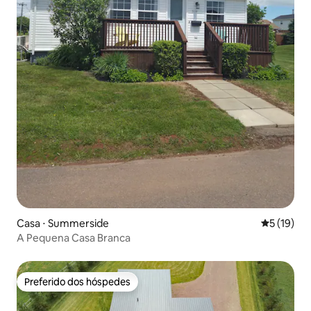
Casa ⋅ Summerside
5 de uma a
5 (19)
A Pequena Casa Branca
Preferido dos hóspedes
Preferido dos hóspedes