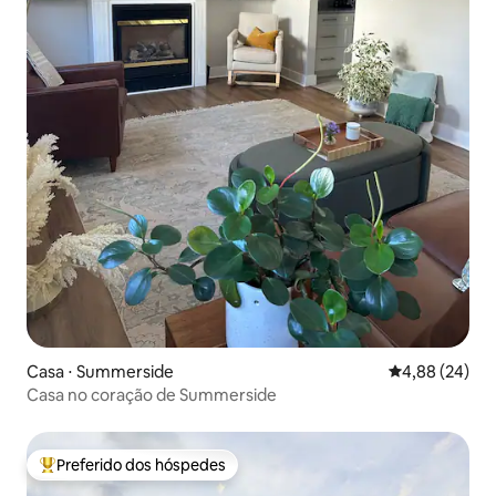
Casa ⋅ Summerside
4,88 de uma a
4,88 (24)
Casa no coração de Summerside
Preferido dos hóspedes
Entre os melhores preferidos dos hóspedes