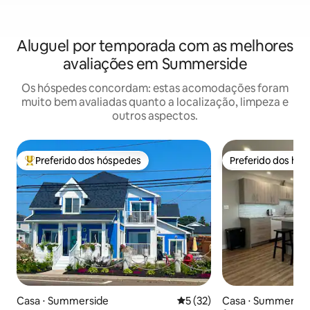
Aluguel por temporada com as melhores
avaliações em Summerside
Os hóspedes concordam: estas acomodações foram
muito bem avaliadas quanto a localização, limpeza e
outros aspectos.
Preferido dos hóspedes
Preferido dos hó
Entre os melhores preferidos dos hóspedes
Preferido dos hó
Casa ⋅ Summerside
5 de uma avaliação média de
5 (32)
Casa ⋅ Summersid