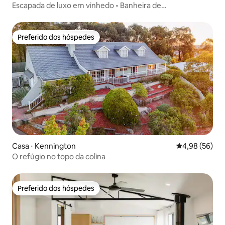
Escapada de luxo em vinhedo • Banheira de
hidromassagem • Lareira
Preferido dos hóspedes
Preferido dos hóspedes
Casa ⋅ Kennington
4,98 de uma a
4,98 (56)
O refúgio no topo da colina
Preferido dos hóspedes
Preferido dos hóspedes