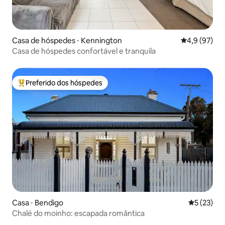
Casa de hóspedes ⋅ Kennington
4,9 de uma a
4,9 (97)
Casa de hóspedes confortável e tranquila
Preferido dos hóspedes
Entre os melhores preferidos dos hóspedes
Casa ⋅ Bendigo
5 de uma a
5 (23)
Chalé do moinho: escapada romântica