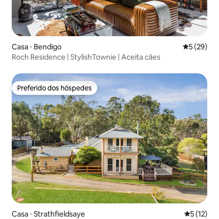
Casa ⋅ Bendigo
5 de uma a
5 (29)
Roch Residence | StylishTownie | Aceita cães
Preferido dos hóspedes
Preferido dos hóspedes
Casa ⋅ Strathfieldsaye
5 de uma a
5 (12)