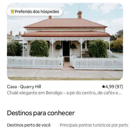
Preferido dos hóspedes
Entre os melhores preferidos dos hóspedes
Casa ⋅ Quarry Hill
4,99 de uma a
4,99 (97)
Chalé elegante em Bendigo – a pé do centro, de cafés e
do trem
Destinos para conhecer
Destinos perto de você
Principais pontos turísticos por perto