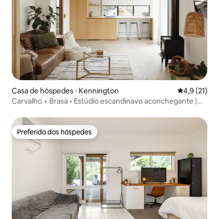
Casa de hóspedes ⋅ Kennington
4,9 de uma a
4,9 (21)
Carvalho + Brasa • Estúdio escandinavo aconchegante |
Cama king + lareira
Preferido dos hóspedes
Preferido dos hóspedes