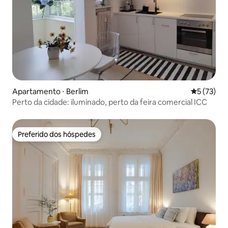
Apartamento ⋅ Berlim
5 de uma a
5 (73)
Perto da cidade: iluminado, perto da feira comercial ICC
Preferido dos hóspedes
Preferido dos hóspedes