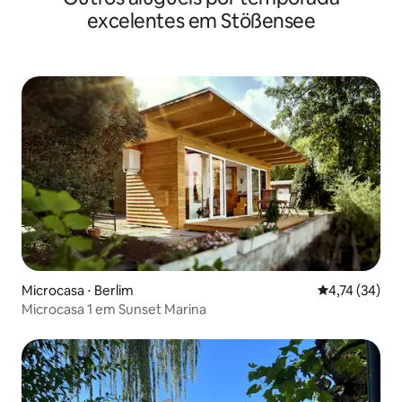
excelentes em Stößensee
Microcasa ⋅ Berlim
4,74 de uma a
4,74 (34)
Microcasa 1 em Sunset Marina