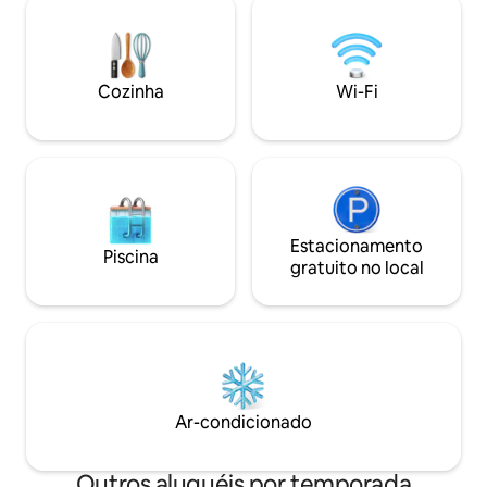
A cozinha está to
geladas que oferecem uma conexão
com máquina Nesp
refrescante de cinco estrelas. Este
máquina de lavar l
design cocoon também possui um
visitantes de feir
chuveiro com efeito de chuva; área de
Cozinha
Wi-Fi
empresários e fam
lazer para relaxar, cozinha acoplada e
uma luxuosa cama king size. Leia mais:
Estacionamento
Piscina
gratuito no local
Ar-condicionado
Outros aluguéis por temporada