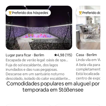
Preferido dos hóspedes
Preferido dos 
Entre os melhores preferidos dos hóspedes
Entre os melhore
Casa ⋅ Berlim
Lugar para ficar ⋅ Berlim
4,98 de uma avaliação média de 
4,98 (115)
Linda vila em Wes
Escapada de verão legal: oásis de spa
privado em Kreuzberg
A bela vila para n
Fuja do sol escaldante, dos lagos
completamente r
inundados e das ruas pegajosas.
Está localizada c
Descanse em um santuário noturno
centro de exposiç
descolado, isolado do calor escaldante
Comodidades populares em aluguel por
Funkturm. Metrô e
do verão. Mergulhe nas águas
distância. Wi-Fi, A
refrescantes e borbulhantes da sua
temporada em Stößensee
metros quadrados
jacuzzi privativa de 1,80 x 1,80 m. 75 m²
Quartos amplos e 
de absoluta intimidade esperam atrás de
decorados com bo
cortinas blackout, com paisagens de luz
que você precisa p
ambiente, sombras frescas e bebidas