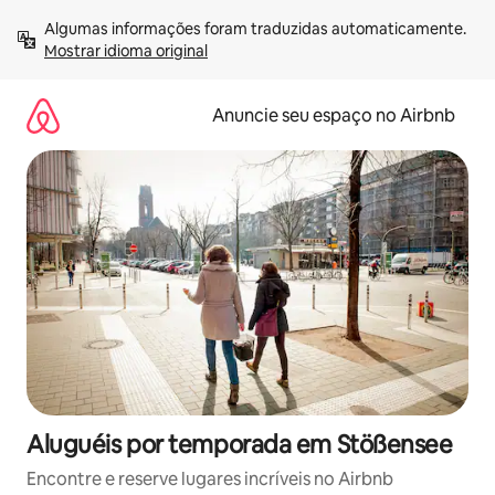
Pular
Algumas informações foram traduzidas automaticamente. 
para
Mostrar idioma original
o
conteúdo
Anuncie seu espaço no Airbnb
Aluguéis por temporada em Stößensee
Encontre e reserve lugares incríveis no Airbnb