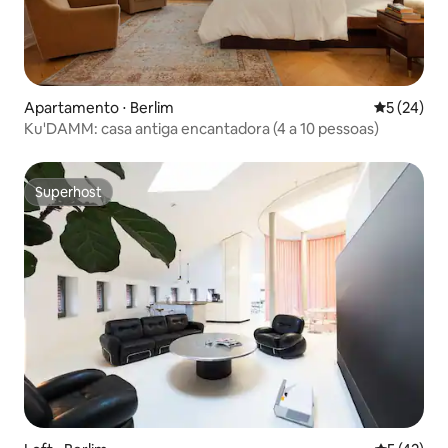
Apartamento ⋅ Berlim
5 de uma a
5 (24)
Ku'DAMM: casa antiga encantadora (4 a 10 pessoas)
Superhost
Superhost