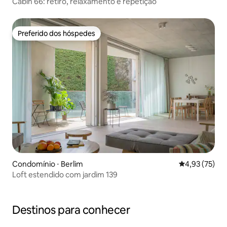
Cabin 66: retiro, relaxamento e repetição
Preferido dos hóspedes
Preferido dos hóspedes
Condomínio ⋅ Berlim
4,93 de uma a
4,93 (75)
Loft estendido com jardim 139
Destinos para conhecer