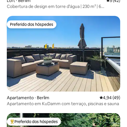
Loft ⋅ Berlim
5 de uma a
5 (42)
Cobertura de design em torre d'água | 230 m² | 6
hóspedes
Preferido dos hóspedes
Preferido dos hóspedes
Apartamento ⋅ Berlim
4,94 de uma a
4,94 (49)
Apartamento em KuDamm com terraço, piscinas e sauna
Preferido dos hóspedes
Entre os melhores preferidos dos hóspedes