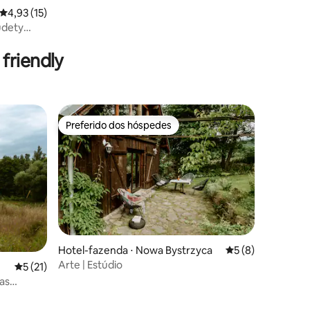
4,93 de uma avaliação média de 5, 15 avaliações
4,93 (15)
udety
ções
friendly
Preferido dos hóspedes
Preferido dos hóspedes
Hotel-fazenda ⋅ Nowa Bystrzyca
5 de uma avaliaçã
5 (8)
ções
Arte | Estúdio
5 de uma avaliação média de 5, 21 avaliações
5 (21)
as