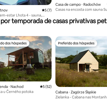
Casa de campo ⋅ Radochów
Casas na encosta com sauna S
utnov
5 de uma avaliação média de 5, 7 avalia
5 (7)
Czarna Góra
em-estar Lhota 4 - sauna,
 por temporada de casas privativas pet 
rido dos hóspedes
Preferido dos hóspedes
 melhores preferidos dos hóspedes
Preferido dos hóspedes
enda ⋅ Nachod
5 de uma avaliação média de 5, 52 avalia
5 (52)
ka u Černého potoka
Cabana ⋅ Zagórze Śląskie
Zielanka - Cabana nas Montanh
Corujas