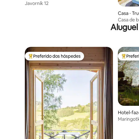
Javorník 12
Casa ⋅ Tr
Casa de b
Aluguel
jacuzzi
Preferido dos hóspedes
Prefe
Entre os melhores preferidos dos hóspedes
Entre os
Hotel-faz
Maringot