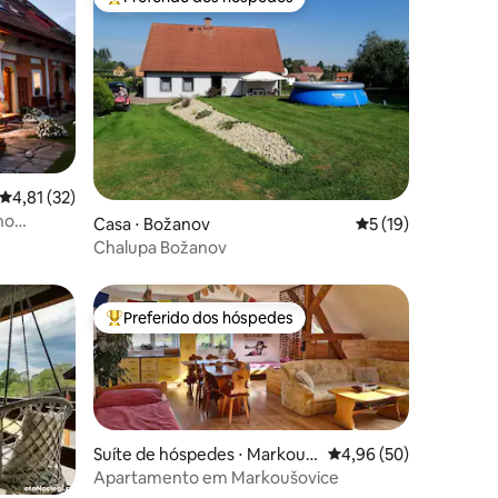
Entre os melhores preferidos dos hóspedes
4,81 de uma avaliação média de 5, 32 avaliações
4,81 (32)
no
ções
Casa ⋅ Božanov
5 de uma avaliação
5 (19)
Chalupa Božanov
Preferido dos hóspedes
Entre os melhores preferidos dos hóspedes
Suíte de hóspedes ⋅ Markouš
4,96 de uma avaliação
4,96 (50)
ovice
Apartamento em Markoušovice