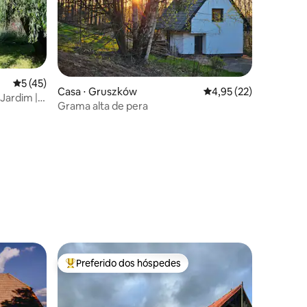
5 de uma avaliação média de 5, 45 avaliações
5 (45)
ções
Casa ⋅ Gruszków
4,95 de uma avaliação
4,95 (22)
Jardim |
Grama alta de pera
sagem
Preferido dos hóspedes
os hóspedes
Entre os melhores preferidos dos hóspedes