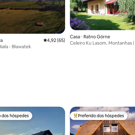
Casa ⋅ Ratno Górne
ła
4,92 de uma avaliação média de 5, 65 avalia
4,92 (65)
Celeiro Ku Lasom. Montanhas | 
iała - Bławatek
Sauna | Banheira de hidromas
média de 5, 18 avaliações
o dos hóspedes
Preferido dos hóspedes
o dos hóspedes
Entre os melhores preferidos d