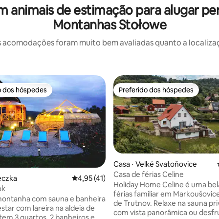
animais de estimação para alugar per
Montanhas Stołowe
 acomodações foram muito bem avaliadas quanto a localizaçã
o dos hóspedes
Preferido dos hóspedes
o dos hóspedes
Preferido dos hóspedes
 média de 5, 7 avaliações
Casa ⋅ Velké Svatoňovice
Casa de férias Celine
eczka
4,95 de uma avaliação média de 5, 41 avalia
4,95 (41)
Holiday Home Celine é uma bel
ok
férias familiar em Markoušovic
montanha com sauna e banheira
de Trutnov. Relaxe na sauna pri
estar com lareira na aldeia de
com vista panorâmica ou desfr
 tem 3 quartos, 2 banheiros e