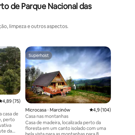
to de Parque Nacional das
o, limpeza e outros aspectos.
Casa ⋅ S
Superhost
Prefe
Superhost
Entre o
Bukowe Z
Casa atm
privativa
independ
sala de e
sofá de 
espaçosa
com chuv
4,89 de uma avaliação média de 5, 75 avaliações
4,89 (75)
há dois 
ções
Microcasa ⋅ Marcinów
4,9 de uma avaliação 
4,9 (104)
casal e 
a casa de
Casa nas montanhas
solteiro.
e, perto
Casa de madeira, localizada perto da
terreno c
vativa
floresta em um canto isolado com uma
proprietá
ute da
bela vista para as montanhas para 8
montanha Szczytni