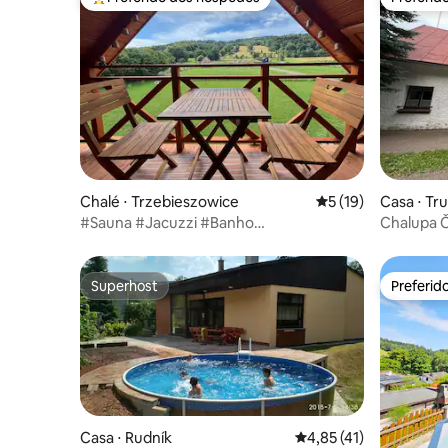
Entre os melhores preferidos dos hóspedes
Preferid
Chalé ⋅ Trzebieszowice
5 de uma avaliação 
5 (19)
Casa ⋅ Tr
#Sauna #Jacuzzi #Banho
Chalupa 
#Churrasqueira Chata drwala
Superhost
Preferid
Superhost
Preferid
Casa ⋅ Rudník
4,85 de uma avaliação 
4,85 (41)