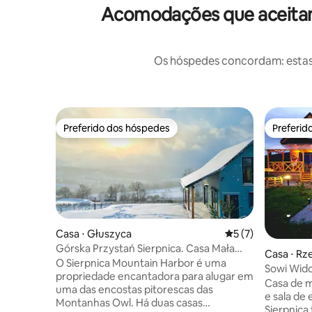
Acomodações que aceitam 
Os hóspedes concordam: estas
Preferido dos hóspedes
Preferid
Preferido dos hóspedes
Preferid
Casa ⋅ Głuszyca
5 de uma avaliação
5 (7)
Górska Przystań Sierpnica. Casa Mała
Casa ⋅ Rz
Sówka
O Sierpnica Mountain Harbor é uma
Sowi Wid
propriedade encantadora para alugar em
Casa de 
uma das encostas pitorescas das
e sala de 
Montanhas Owl. Há duas casas
Sierpnica