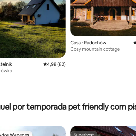
média de 5, 58 avaliações
Casa ⋅ Radochów
4
Cosy mountain cottage
telnik
4,98 de uma avaliação média de 5, 82 avalia
4,98 (82)
czówka
uel por temporada pet friendly com pi
o dos hóspedes
Superhost