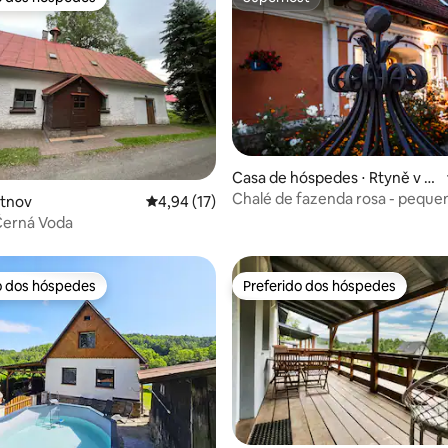
o dos hóspedes
Superhost
Casa de hóspedes ⋅ Rtyně v P
odkrkonoší
Chalé de fazenda rosa - peque
média de 5, 19 avaliações
utnov
4,94 de uma avaliação média de 5, 17 avalia
4,94 (17)
apartamento
Černá Voda
o dos hóspedes
Preferido dos hóspedes
o dos hóspedes
Preferido dos hóspedes
média de 5, 41 avaliações