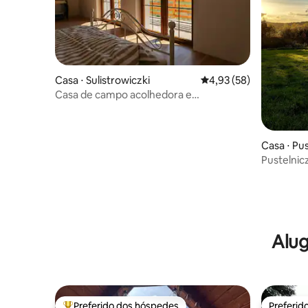
Casa ⋅ Sulistrowiczki
4,93 de uma avaliação 
4,93 (58)
Casa de campo acolhedora e
aconchegante ao pé de Sleza
Casa ⋅ Pus
Pustelni
Alug
Preferido dos hóspedes
Preferid