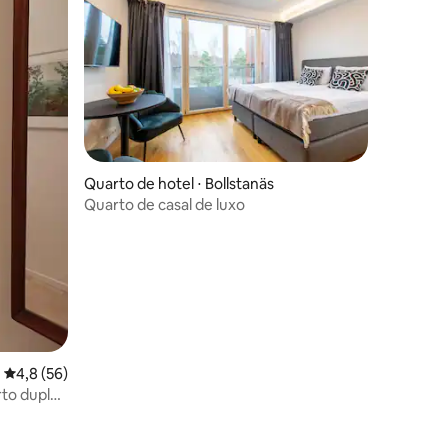
ções
Quarto de hotel ⋅ Bollstanäs
Quarto de casal de luxo
4,8 de uma avaliação média de 5, 56 avaliações
4,8 (56)
rto duplo,
o