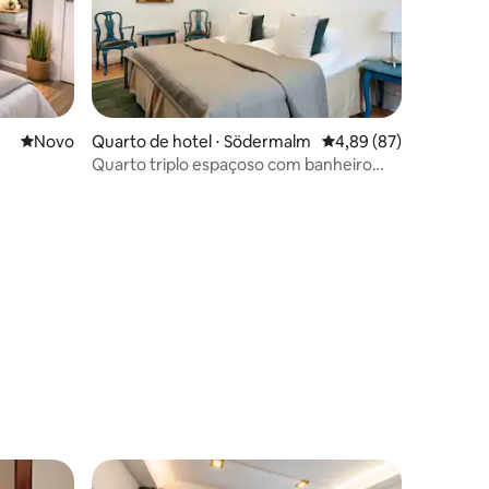
Novo lugar para ficar
Novo
Quarto de hotel ⋅ Södermalm
4,89 de uma avaliação
4,89 (87)
Quarto triplo espaçoso com banheiro
compartilhado no corredor