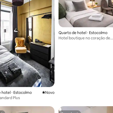
Quarto de hotel ⋅ Estocolmo
Hotel boutique no coração de
Södermalm
 hotel ⋅ Estocolmo
Novo lugar para ficar
Novo
andard Plus