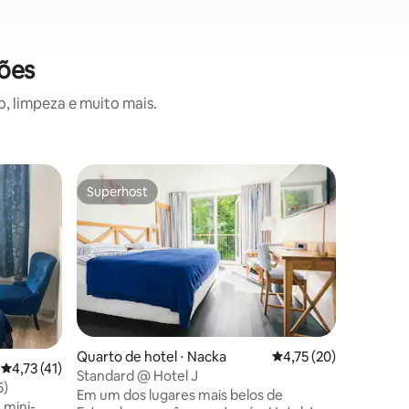
ções
, limpeza e muito mais.
Quarto d
Superhost
Superhost
Crafoord
O Crafoor
na área 
Vasastan,
perto de 
culturais
lojas. O 
minutos 
Estocolm
Quarto de hotel ⋅ Nacka
4,75 de uma avaliação
4,75 (20)
ônibus d
4,73 de uma avaliação média de 5, 41 avaliações
4,73 (41)
Standard @ Hotel J
ções
vista mag
5)
Em um dos lugares mais belos de
quarto te
 mini-