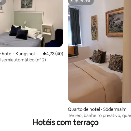
st
Superhost
st
Superhost
 média de 5, 9 avaliações
 hotel ⋅ Kungsholm
4,73 de uma avaliação média de 5, 40 avalia
4,73 (40)
l semiautomático (nº 2)
Quarto de hotel ⋅ Södermalm
Térreo, banheiro privativo, qua
Hotéis com terraço
localizado do outro lado do páti