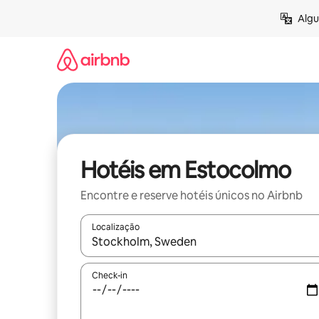
Pular
Algu
para
o
conteúdo
Hotéis em Estocolmo
Encontre e reserve hotéis únicos no Airbnb
Localização
Quando os resultados estiverem disponíveis, expl
Check-in