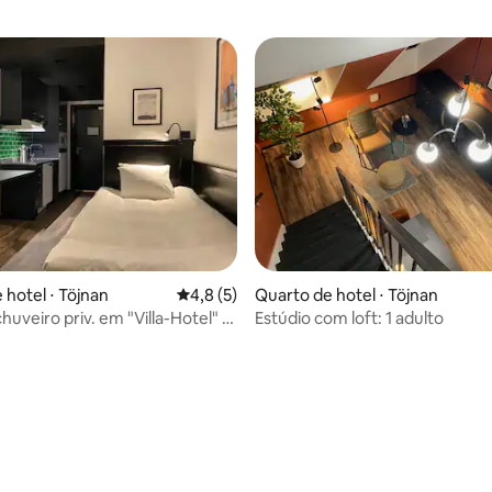
 hotel ⋅ Töjnan
4,8 de uma avaliação média de 5, 5 avalia
4,8 (5)
Quarto de hotel ⋅ Töjnan
huveiro priv. em "Villa-Hotel" +
Estúdio com loft: 1 adulto
l