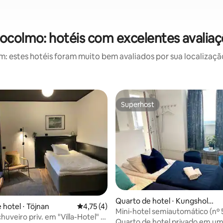
ocolmo: hotéis com excelentes avalia
 estes hotéis foram muito bem avaliados por sua localização
Superhost
Superhost
Quarto de hotel ⋅ Kungsholme
 hotel ⋅ Töjnan
4,75 de uma avaliação média de 5, 4 avalia
4,75 (4)
n
Mini-hotel semiautomático (nº 
huveiro priv. em "Villa-Hotel" +
Quarto de hotel privado em um