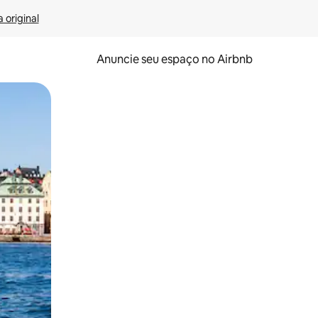
 original
Anuncie seu espaço no Airbnb
 deslizando o dedo na tela.