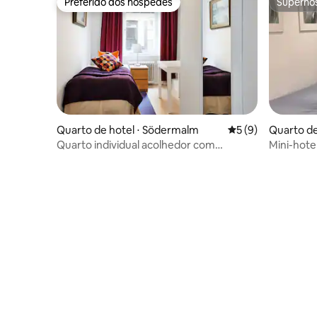
Preferido dos hóspedes
Superho
Preferido dos hóspedes
Superho
Quarto de hotel ⋅ Södermalm
5 de uma avaliação
5 (9)
Quarto de
en
Quarto individual acolhedor com
Mini-hote
banheiro privativo