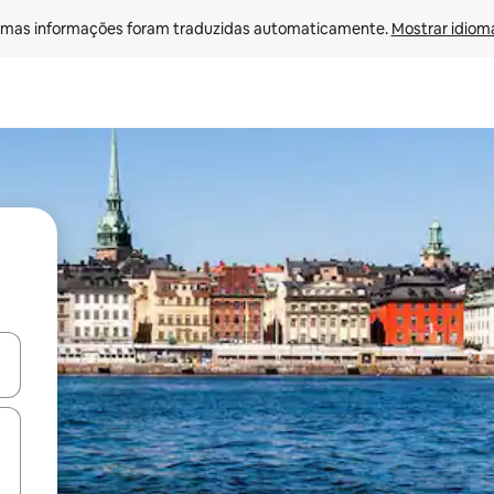
mas informações foram traduzidas automaticamente. 
Mostrar idioma
ore-os usando as seta para cima e para baixo do teclado ou tocando e