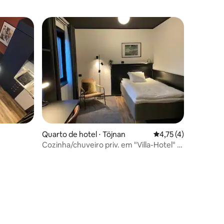
ções
Quarto de hotel ⋅ Töjnan
4,75 de uma avaliaçã
4,75 (4)
Cozinha/chuveiro priv. em "Villa-Hotel" +
lounge, sgl