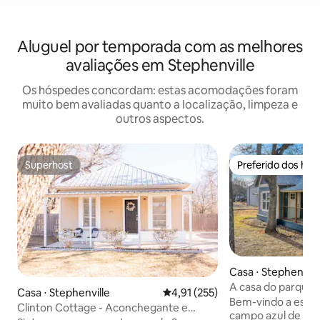
Aluguel por temporada com as melhores
avaliações em Stephenville
Os hóspedes concordam: estas acomodações foram
muito bem avaliadas quanto a localização, limpeza e
outros aspectos.
Superhost
Preferido dos hó
Superhost
Preferido dos hó
Casa ⋅ Stephenvill
A casa do parque
Casa ⋅ Stephenville
4,91 de uma avaliação média de 
4,91 (255)
Bem-vindo a esta 
Clinton Cottage - Aconchegante e
campo azul de 2 q