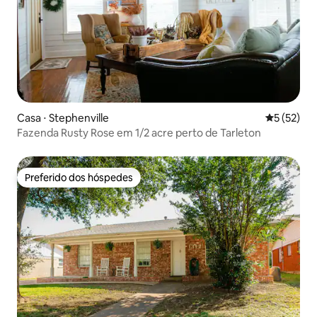
Casa ⋅ Stephenville
5 de uma a
5 (52)
Fazenda Rusty Rose em 1/2 acre perto de Tarleton
Preferido dos hóspedes
Preferido dos hóspedes