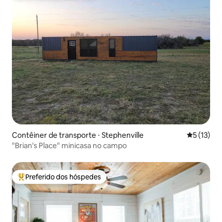
Contêiner de transporte ⋅ Stephenville
5 de uma a
5 (13)
"Brian's Place" minicasa no campo
Preferido dos hóspedes
Entre os melhores preferidos dos hóspedes