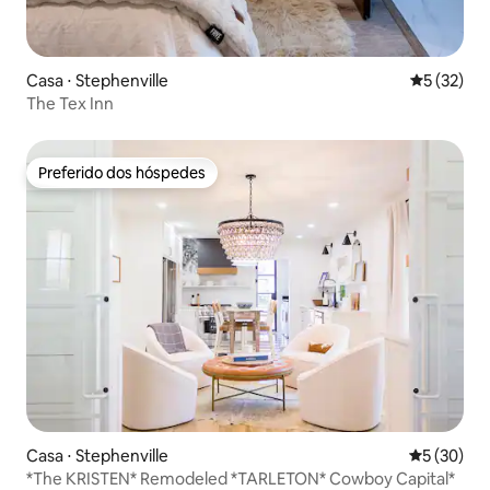
Casa ⋅ Stephenville
5 de uma a
5 (32)
The Tex Inn
Preferido dos hóspedes
Preferido dos hóspedes
Casa ⋅ Stephenville
5 de uma a
5 (30)
*The KRISTEN* Remodeled *TARLETON* Cowboy Capital*