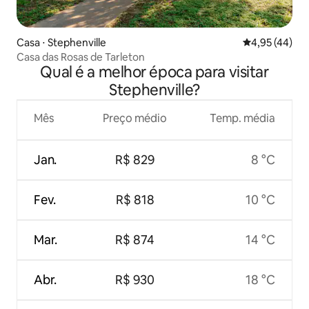
Casa ⋅ Stephenville
4,95 de uma a
4,95 (44)
Casa das Rosas de Tarleton
Qual é a melhor época para visitar
Stephenville?
Mês
Preço médio
Temp. média
Jan.
R$ 829
8 °C
Fev.
R$ 818
10 °C
Mar.
R$ 874
14 °C
Abr.
R$ 930
18 °C