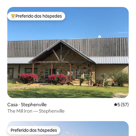
Preferido dos hóspedes
Entre os melhores preferidos dos hóspedes
Casa ⋅ Stephenville
5 de uma a
5 (57)
The Mill Iron — Stephenville
Preferido dos hóspedes
Preferido dos hóspedes