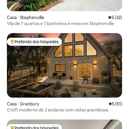
Casa ⋅ Stephenville
5 de uma a
5 (32)
Vila de 7 quartos e 7 banheiros e meio em Stephenville
Preferido dos hóspedes
Entre os melhores preferidos dos hóspedes
Casa ⋅ Granbury
5 de uma a
5 (51)
O loft moderno de 2 andares com vistas grandiosas
Preferido dos hóspedes