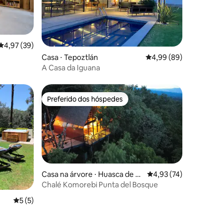
4,97 de uma avaliação média de 5, 39 avaliações
4,97 (39)
ções
Casa ⋅ Tepoztlán
4,99 de uma avaliação 
4,99 (89)
A Casa da Iguana
Preferido dos hóspedes
Preferido dos hóspedes
Casa na árvore ⋅ Huasca de O
4,93 de uma avaliação
4,93 (74)
campo
Chalé Komorebi Punta del Bosque
ções
5 de uma avaliação média de 5, 5 avaliações
5 (5)