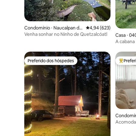
Condomínio ⋅ Naucalpan de
4,94 de uma avaliação m
4,94 (623)
Juárez
Venha sonhar no Ninho de Quetzalcóatl
Casa ⋅ 04
A cabana
Preferido dos hóspedes
Prefe
Preferido dos hóspedes
Entre os
Condomíni
Acomodaç
Condesa