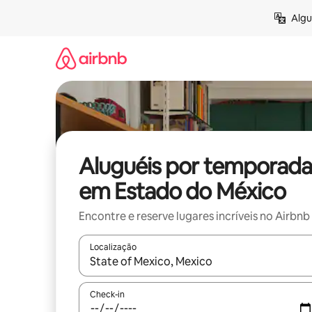
Pular
Algu
para
o
conteúdo
Aluguéis por temporada
em Estado do México
Encontre e reserve lugares incríveis no Airbnb
Localização
Quando os resultados estiverem disponíveis, expl
Check-in