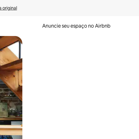
 original
Anuncie seu espaço no Airbnb
 deslizando o dedo na tela.