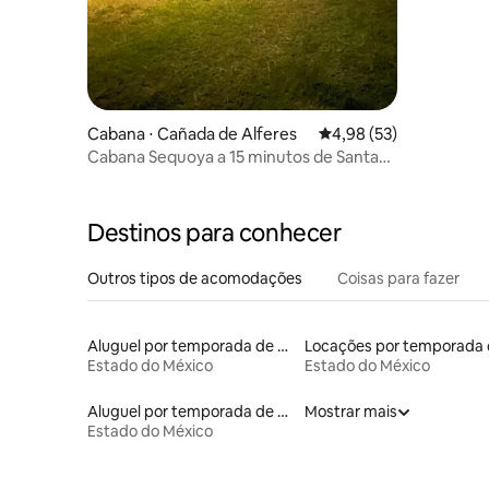
Cabana ⋅ Cañada de Alferes
4,98 de uma avaliação 
4,98 (53)
Cabana Sequoya a 15 minutos de Santa
Fé
Destinos para conhecer
Outros tipos de acomodações
Coisas para fazer
Aluguel por temporada de casas de hóspedes
Estado do México
Estado do México
Aluguel por temporada de apart-hotéis
Mostrar mais
Estado do México