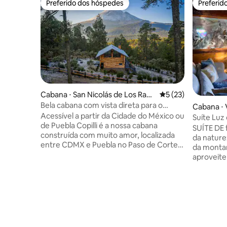
Preferido dos hóspedes
Preferid
Preferido dos hóspedes
Preferid
Cabana ⋅ San Nicolás de Los Ranc
5 de uma avaliação 
5 (23)
hos
Bela cabana com vista direta para o
Cabana ⋅ V
vulcão
Acessível a partir da Cidade do México ou
Suíte Luz 
de Puebla Copilli é a nossa cabana
SUÍTE DE 
construída com muito amor, localizada
da nature
entre CDMX e Puebla no Paso de Cortes.
da monta
É um espaço semirremoto, para pessoas
aproveit
que querem se desconectar da
1100m sob
tecnologia e se conectar com a
minutos d
natureza. O chalé é AUTOSSUFICIENTE:
para uma 
sem sinal de celular e com energia solar,
amigo. Ins
acessado por estrada de terra. Está a
de casa ou
3.700 metros acima do nível do mar, uma
uma compe
experiência rara de alta montanha, com
Área de c