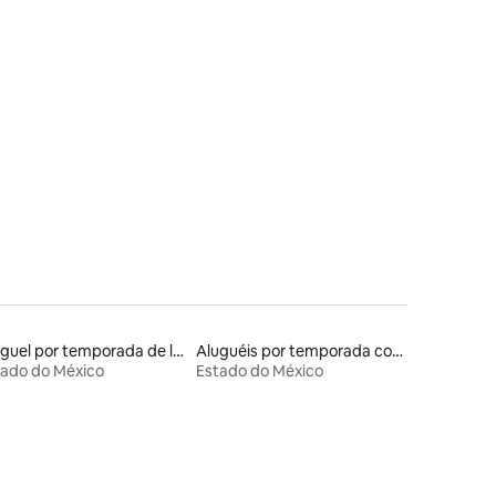
Aluguel por temporada de lofts
Aluguéis por temporada com banheiro para PCD
tado do México
Estado do México