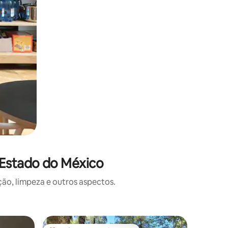
 Estado do México
o, limpeza e outros aspectos.
Cabana ⋅ 