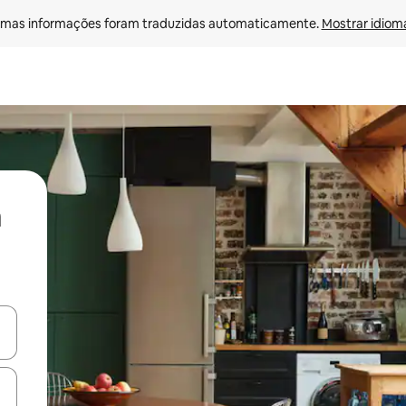
mas informações foram traduzidas automaticamente. 
Mostrar idioma
ore-os usando as seta para cima e para baixo do teclado ou tocando e