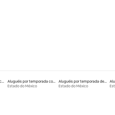
média de 5, 53 avaliações
Locações por temporada com piscina
Aluguéis por temporada com sauna
Aluguéis por temporada de acomodações de luxo
Estado do México
Estado do México
Es