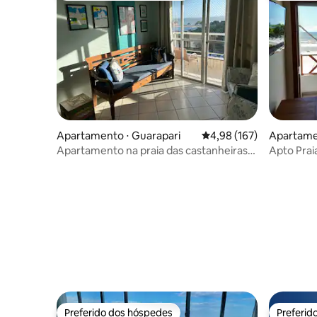
Apartamento ⋅ Guarapari
4,98 de uma avaliação m
4,98 (167)
Apartame
Apartamento na praia das castanheiras
Apto Praia
pé na areia
mar 104
Preferido dos hóspedes
Preferid