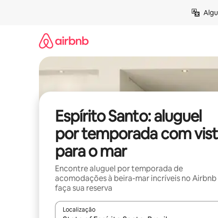
Pular
Algu
para
o
conteúdo
Espírito Santo: aluguel
por temporada com vist
para o mar
Encontre aluguel por temporada de
acomodações à beira-mar incríveis no Airbnb
faça sua reserva
Localização