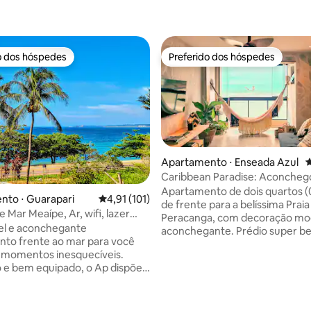
o dos hóspedes
Preferido dos hóspedes
o dos hóspedes
Preferido dos hóspedes
Apartamento ⋅ Enseada Azul
4
Caribbean Paradise: Aconcheg
frente pro mar
Apartamento de dois quartos (0
nto ⋅ Guarapari
4,91 de uma avaliação média de 5, 101 avalia
4,91 (101)
de frente para a belíssima Praia
édia de 5, 133 avaliações
 Mar Meaípe, Ar, wifi, lazer
Peracanga, com decoração mo
el e aconchegante
aconchegante. Prédio super b
to frente ao mar para você
localizado, varanda com vista p
 momentos inesquecíveis.
em conceito aberto com sala de
 e bem equipado, o Ap dispõe
estar, perto de tudo que você p
uartos grandes, sendo uma
Três praias paradisíacas (Guaib
fortável sala com Tv, copa e
Peracanga e Bacutia) são tão p
ntegradas, vagas de garagem.
que você nem precisará retirar