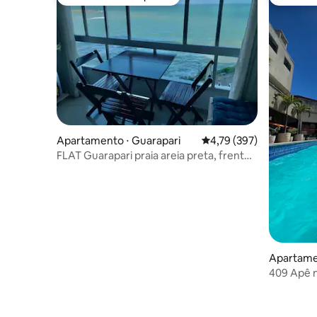
Preferido dos hóspedes
Preferid
Apartamento ⋅ Guarapari
4,79 de uma avaliação m
4,79 (397)
FLAT Guarapari praia areia preta, frente
mar WI-FI
Apartamen
a - Vila Ve
409 Apê n