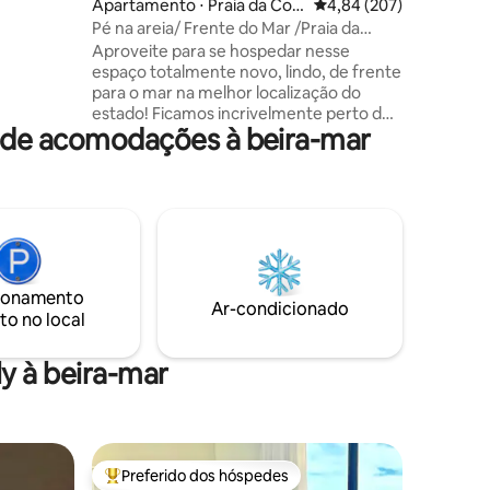
Apartamento ⋅ Praia da Cos
4,84 de uma avaliação m
4,84 (207)
Os
ta
Pé na areia/ Frente do Mar /Praia da
ipados
Costa
Aproveite para se hospedar nesse
 em todos
espaço totalmente novo, lindo, de frente
para o mar na melhor localização do
estado! Ficamos incrivelmente perto dos
a de acomodações à beira-mar
melhores restaurantes, bares, farmácias,
padarias e tudo que o comércio tem de
melhor a oferecer á poucos passos do
lar. Este apartamento lhe proporcionará
dias maravilhosos pois além dessa vista
eterna e inesquecível, está completo
para seu total conforto. Ficaremos
felizes em lhe conhecer e tornar esse, o
ionamento
passeio dos seus sonhos!
Ar-condicionado
to no local
y à beira-mar
Preferido dos hóspedes
os hóspedes
Entre os melhores preferidos dos hóspedes