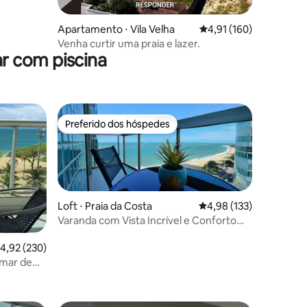
Apartamento ⋅ Vila Velha
4,91 de uma avaliação 
4,91 (160)
Venha curtir uma praia e lazer.
r com piscina
Preferido dos hóspedes
Preferido dos hóspedes
Loft ⋅ Praia da Costa
4,98 de uma avaliação 
4,98 (133)
Varanda com Vista Incrível e Conforto
para Casal
ções
,92 de uma avaliação média de 5, 230 avaliações
4,92 (230)
 mar de