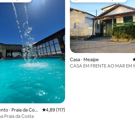
o dos hóspedes
Entre os melhores preferidos d
Casa ⋅ Meaípe
4
édia de 5, 397 avaliações
CASA EM FRENTE AO MAR EM 
to ⋅ Praia da Cost
4,89 de uma avaliação média de 5, 117 avalia
4,89 (117)
lha
a Praia da Costa