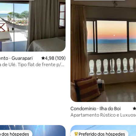
édia de 5, 167 avaliações
nto ⋅ Guarapari
4,98 de uma avaliação média de 5, 109 avalia
4,98 (109)
 de Ulé. Tipo flat de frente p/
Condomínio ⋅ Ilha do Boi
4
Apartamento Rústico e Luxuos
Frente do Mar
o dos hóspedes
Preferido dos hóspedes