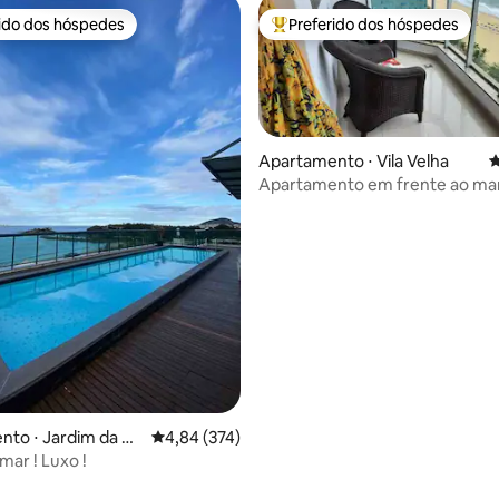
rido dos hóspedes
Preferido dos hóspedes
 melhores preferidos dos hóspedes
Entre os melhores preferidos d
Apartamento ⋅ Vila Velha
4
Apartamento em frente ao ma
Itaparica
édia de 5, 142 avaliações
to ⋅ Jardim da Pe
4,84 de uma avaliação média de 5, 374 avalia
4,84 (374)
 mar ! Luxo !