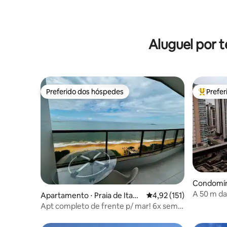
Aluguel por 
Preferido dos hóspedes
Prefe
Preferido dos hóspedes
Entre os
Condomíni
ca
A 50 m da 
Apartamento ⋅ Praia de Itapa
4,92 de uma avaliação m
4,92 (151)
rica
Apt completo de frente p/ mar! 6x sem
juros!