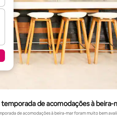
ore-os usando as seta para cima e para baixo do teclado ou tocando e
por temporada de acomodações à beira-
mporada de acomodações à beira-mar foram muito bem avaliad