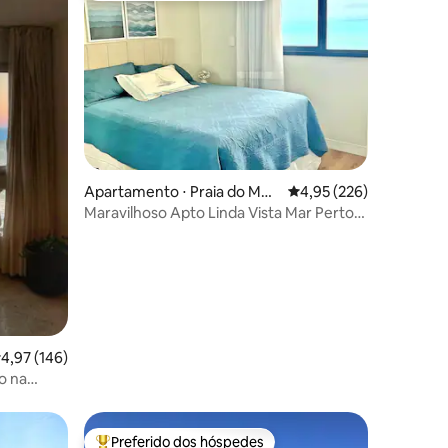
ções
Apartamento ⋅ Praia do Mor
4,95 de uma avaliação 
4,95 (226)
ro
Maravilhoso Apto Linda Vista Mar Perto
Tudo Pets
,97 de uma avaliação média de 5, 146 avaliações
4,97 (146)
o na
Preferido dos hóspedes