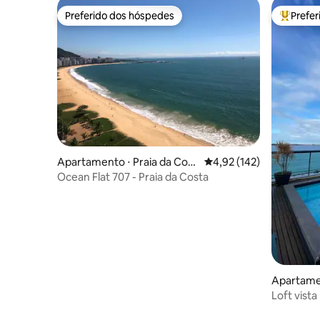
Preferido dos hóspedes
Prefe
Preferido dos hóspedes
Entre os
Apartamento ⋅ Praia da Cost
4,92 de uma avaliação m
4,92 (142)
a
Ocean Flat 707 - Praia da Costa
Apartamen
nha
Loft vista