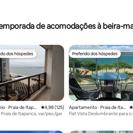
temporada de acomodações à beira-ma
rido dos hóspedes
Preferido dos hóspedes
 melhores preferidos dos hóspedes
Preferido dos hóspedes
o ⋅ Praia de Itapari
4,98 de uma avaliação média de 5, 125 avalia
4,98 (125)
Apartamento ⋅ Praia de Itap
4
arica
Praia de Itaparica, var/pisc/gar
Flat Vista Deslumbrante para o
édia de 5, 151 avaliações
Itaparica