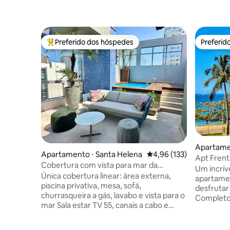
Preferido dos hóspedes
Preferid
Entre os melhores preferidos dos hóspedes
Preferid
Apartame
Apartamento ⋅ Santa Helena
4,96 de uma avaliação m
4,96 (133)
Apt Frente
Cobertura com vista para mar da
completo
Um incrív
Enseada
Única cobertura linear: área externa,
apartamen
piscina privativa, mesa, sofá,
desfrutar
churrasqueira a gás, lavabo e vista para o
Completo
mar Sala estar TV 55, canais a cabo e
de dois q
Netflix Wifi 500 megas Sala jantar e
suíte, con
banheiro social 2 cozinhas completas
cozinha i