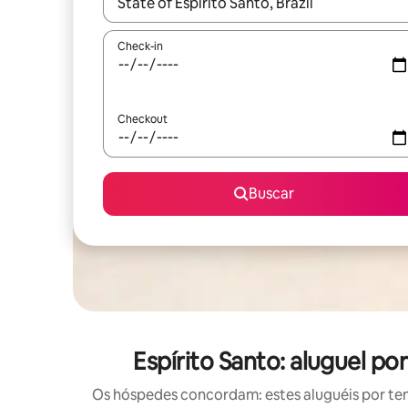
Quando os resultados estiverem disponíveis, expl
Check-in
Checkout
Buscar
Espírito Santo: aluguel 
Os hóspedes concordam: estes aluguéis por te