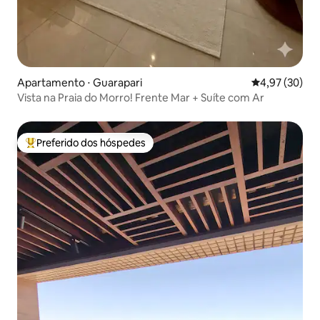
Apartamento ⋅ Guarapari
4,97 de uma a
4,97 (30)
Vista na Praia do Morro! Frente Mar + Suíte com Ar
Preferido dos hóspedes
Entre os melhores preferidos dos hóspedes