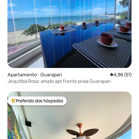
Apartamento ⋅ Guarapari
4,96 de uma a
4,96 (51)
Jequitibá Rosa: amplo apt frente praia Guarapari
Preferido dos hóspedes
Entre os melhores preferidos dos hóspedes