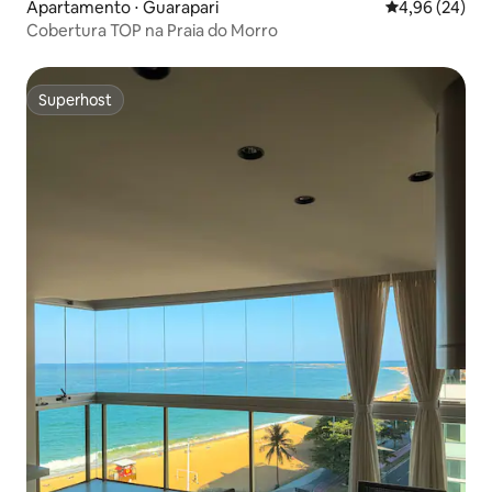
Apartamento ⋅ Guarapari
4,96 de uma a
4,96 (24)
Cobertura TOP na Praia do Morro
Superhost
Superhost