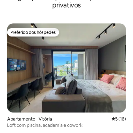
privativos
Preferido dos hóspedes
Preferido dos hóspedes
Apartamento ⋅ Vitória
5 de uma a
5 (16)
Loft com piscina, academia e cowork