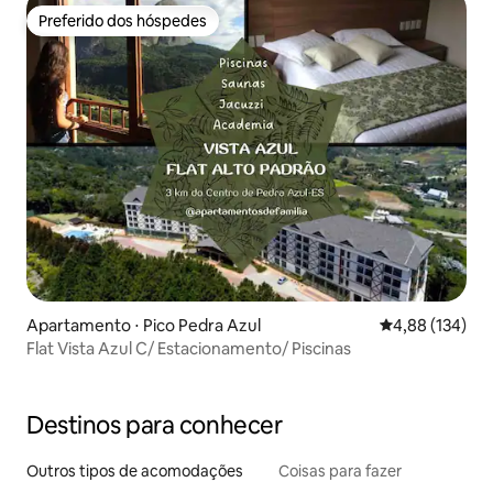
Preferido dos hóspedes
Preferido dos hóspedes
Apartamento ⋅ Pico Pedra Azul
4,88 de uma av
4,88 (134)
Flat Vista Azul C/ Estacionamento/ Piscinas
Destinos para conhecer
Outros tipos de acomodações
Coisas para fazer