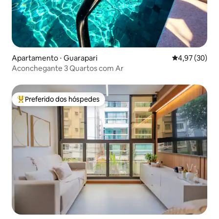
Apartamento ⋅ Guarapari
4,97 de uma a
4,97 (30)
Aconchegante 3 Quartos com Ar
Preferido dos hóspedes
Entre os melhores preferidos dos hóspedes