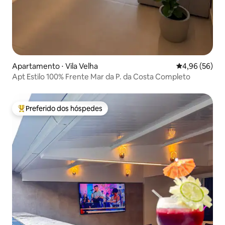
Apartamento ⋅ Vila Velha
4,96 de uma a
4,96 (56)
Apt Estilo 100% Frente Mar da P. da Costa Completo
Preferido dos hóspedes
Entre os melhores preferidos dos hóspedes