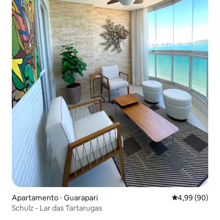
Apartamento ⋅ Guarapari
4,99 de uma av
4,99 (90)
Schulz - Lar das Tartarugas