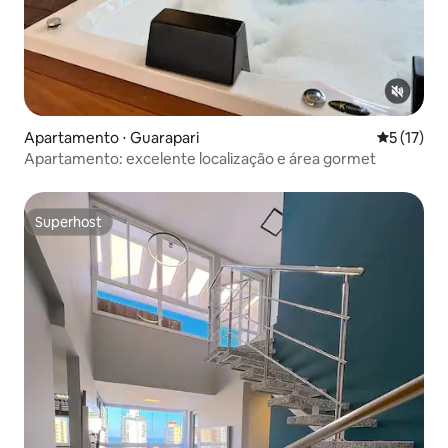
Apartamento ⋅ Guarapari
5 de uma a
5 (17)
Apartamento: excelente localização e área gormet
Superhost
Superhost