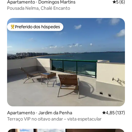
Apartamento ⋅ Domingos Martins
5 de uma 
5 (6)
Pousada Nelma, Chalé Encanto
Preferido dos hóspedes
Entre os melhores preferidos dos hóspedes
Apartamento ⋅ Jardim da Penha
4,85 de uma av
4,85 (137)
Terraço VIP no oitavo andar – vista espetacular