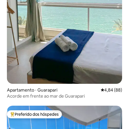
Apartamento ⋅ Guarapari
4,84 de uma av
4,84 (88)
Acorde em frente ao mar de Guarapari
Preferido dos hóspedes
Entre os melhores preferidos dos hóspedes