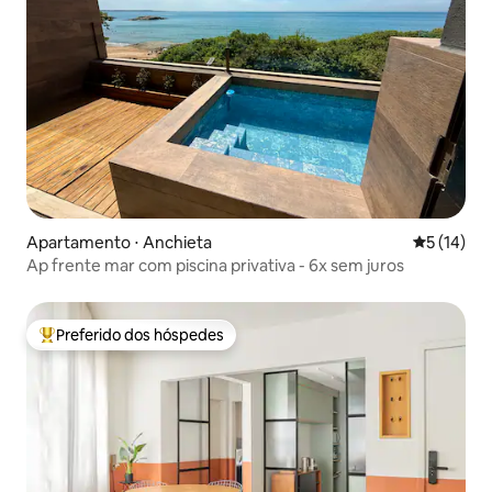
Apartamento ⋅ Anchieta
5 de uma a
5 (14)
Ap frente mar com piscina privativa - 6x sem juros
Preferido dos hóspedes
Entre os melhores preferidos dos hóspedes