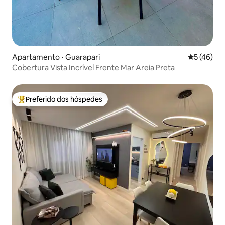
Apartamento ⋅ Guarapari
5 de uma a
5 (46)
Cobertura Vista Incrível Frente Mar Areia Preta
Preferido dos hóspedes
Entre os melhores preferidos dos hóspedes