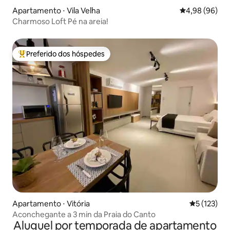
Apartamento ⋅ Vila Velha
4,98 de uma av
4,98 (96)
Charmoso Loft Pé na areia!
Preferido dos hóspedes
Entre os melhores preferidos dos hóspedes
Apartamento ⋅ Vitória
5 de uma av
5 (123)
Aconchegante a 3 min da Praia do Canto
Aluguel por temporada de apartamento