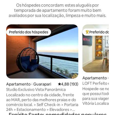
Os hóspedes concordam: estes aluguéis por
temporada de apartamento foram muito bem
avaliados por sua localização, limpeza e muito mais.
Preferido dos hóspedes
Preferido dos 
Preferido dos hóspedes
Entre os melhore
Apartamento ⋅ Vit
LOFT Perfeito em 
Apartamento ⋅ Guarapari
4,88 de uma avaliação média de 
4,88 (193)
Hospede-se neste l
Studio Exclusivo Vista Panorâmica
que possui todo c
Localizado no centro da cidade, frente
para sua viagem a
ao MAR, perto das melhores praias e do
Vitória Localizado 
comércio local. > Self Check-in > Portaria
Camburi, possui fá
24h > Estacionamento > Elevadores >
aeroporto de Vitó
Wi-Fi (400 MB) > Cama Queen > Cozinha