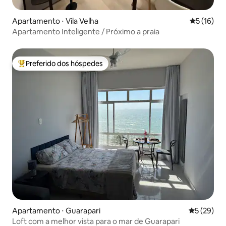
Apartamento ⋅ Vila Velha
5 de uma a
5 (16)
Apartamento Inteligente / Próximo a praia
Preferido dos hóspedes
Entre os melhores preferidos dos hóspedes
Apartamento ⋅ Guarapari
5 de uma a
5 (29)
Loft com a melhor vista para o mar de Guarapari