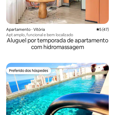
Apartamento ⋅ Vitória
5 de uma a
5 (47)
Apt amplo, funcional e bem localizado
Aluguel por temporada de apartamento
com hidromassagem
Preferido dos hóspedes
Preferido dos hóspedes