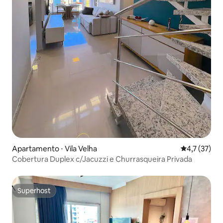
Apartamento ⋅ Vila Velha
4,7 de uma a
4,7 (37)
Cobertura Duplex c/Jacuzzi e Churrasqueira Privada
Superhost
Superhost