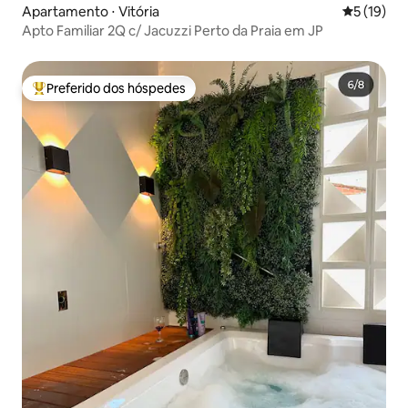
Apartamento ⋅ Vitória
5 de uma a
5 (19)
Apto Familiar 2Q c/ Jacuzzi Perto da Praia em JP
Preferido dos hóspedes
Entre os melhores preferidos dos hóspedes