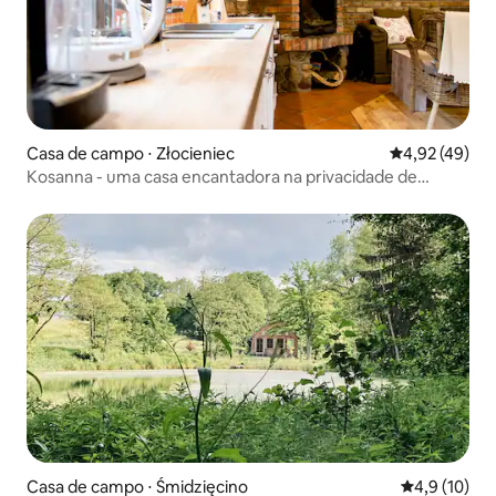
Casa de campo ⋅ Złocieniec
4,92 de uma a
4,92 (49)
Kosanna - uma casa encantadora na privacidade de
prados e florestas
Casa de campo ⋅ Śmidzięcino
4,9 de uma a
4,9 (10)