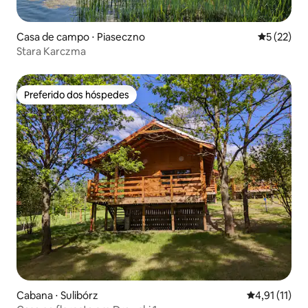
Casa de campo ⋅ Piaseczno
5 de uma a
5 (22)
Stara Karczma
Preferido dos hóspedes
Preferido dos hóspedes
Cabana ⋅ Sulibórz
4,91 de uma a
4,91 (11)