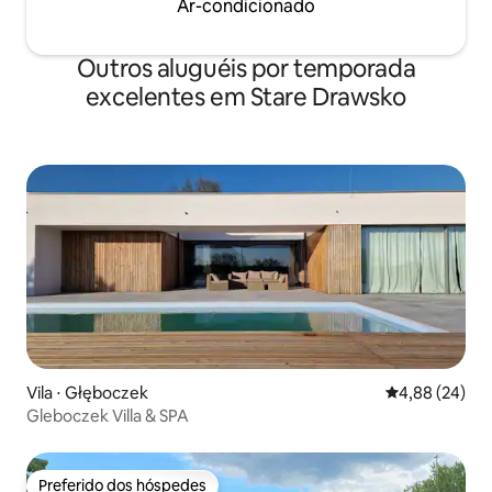
Ar-condicionado
Outros aluguéis por temporada
excelentes em Stare Drawsko
Vila ⋅ Głęboczek
4,88 de uma a
4,88 (24)
Gleboczek Villa & SPA
Preferido dos hóspedes