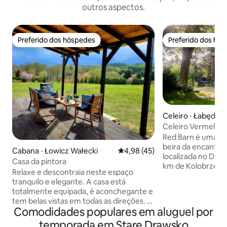
outros aspectos.
Preferido dos hóspedes
Preferido dos hó
Preferido dos hóspedes
Preferido dos hó
Celeiro ⋅ Łabędzie
Celeiro Vermelho 
sauna
Red Barn é uma cas
beira da encantadora vila de
Cabana ⋅ Łowicz Wałecki
4,98 de uma avaliação média de
4,98 (45)
localizada no Draws
Casa da pintora
km de Kolobrzeg, 
Relaxe e descontraia neste espaço
lagos e florestas. 
tranquilo e elegante. A casa está
pessoas que gosta
totalmente equipada, é aconchegante e
natureza, recreaçã
tem belas vistas em todas as direções. O
caminhadas, passei
Comodidades populares em aluguel por
clima é criado por pinturas originais. Tem
natação ou relax
um grande terraço. A Casa da Pintora
temporada em Stare Drawsko
rede. Um belo jardim, um lago, um