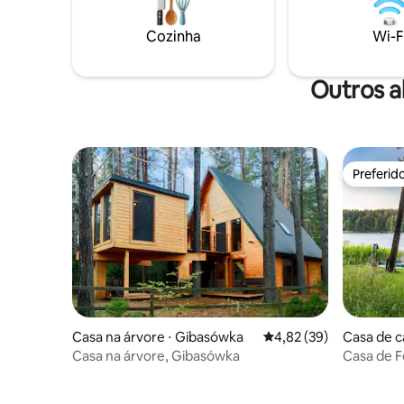
colchão e
cúpula - pergunte.
incluem: 
Cozinha
Wi-F
remo 🍀p
aventura 
Outros a
Preferid
Preferid
Casa na árvore ⋅ Gibasówka
4,82 de uma avaliação 
4,82 (39)
Casa de c
Casa na árvore, Gibasówka
Casa de F