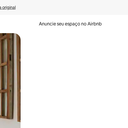
 original
Anuncie seu espaço no Airbnb
 deslizando o dedo na tela.