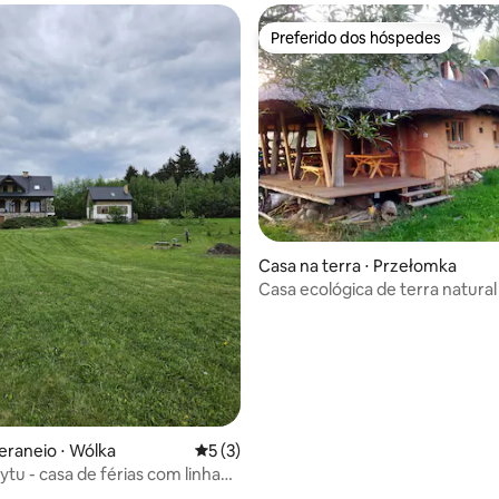
Preferido dos hóspedes
Preferido dos hóspedes
média de 5, 20 avaliações
Casa na terra ⋅ Przełomka
Casa ecológica de terra natural
eraneio ⋅ Wólka
5 de uma avaliação média de 5, 3 avalia
5 (3)
ytu - casa de férias com linha