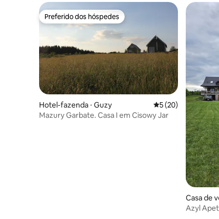
Preferido dos hóspedes
Preferido dos hóspedes
Hotel-fazenda ⋅ Guzy
5 de uma avaliação 
5 (20)
Mazury Garbate. Casa I em Cisowy Jar
Casa de v
Azyl Apet
costeira