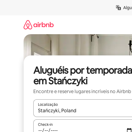
Pular
Algu
para
o
conteúdo
Aluguéis por temporada
em Stańczyki
Encontre e reserve lugares incríveis no Airbnb
Localização
Quando os resultados estiverem disponíveis, expl
Check-in