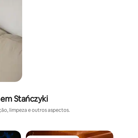
 em Stańczyki
o, limpeza e outros aspectos.
Iurta ⋅ S