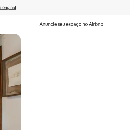
 original
Anuncie seu espaço no Airbnb
 deslizando o dedo na tela.