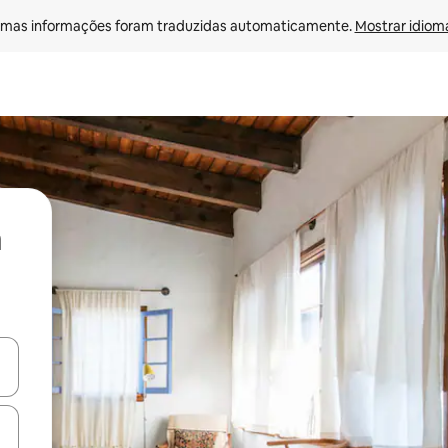
mas informações foram traduzidas automaticamente. 
Mostrar idioma
ore-os usando as seta para cima e para baixo do teclado ou tocando e