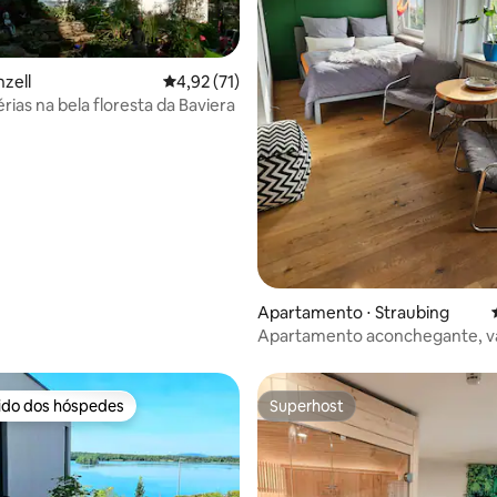
nzell
4,92 de uma avaliação média de 5, 71 avalia
4,92 (71)
rias na bela floresta da Baviera
 média de 5, 3 avaliações
Apartamento ⋅ Straubing
Apartamento aconchegante, v
virada para o sul, vaga de
estacionamento, tranquilo
rido dos hóspedes
Superhost
 melhores preferidos dos hóspedes
Superhost