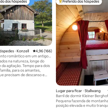
rido dos hóspedes
Preferido dos hóspedes
 melhores preferidos dos hóspedes
Entre os melhores preferidos d
édia de 5, 226 avaliações
óspedes ⋅ Konzell
4,96 de uma avaliação média de 5, 166 avalia
4,96 (166)
nto romântico em um antigo
xados na natureza, longe do
itação. Tempo para dois
família, para os amantes,
ue precisam de descanso e
a natureza... apenas
. você pode fazer isso
osamente no apartamento em
Lugar para ficar ⋅ Stallwang
uena fazenda na pitoresca
Barril de dormir Kleiner Bergho
. Você pode caminhar
floresta da Baviera
Pequena fazenda de montanh
enda. Konzell, a 3 km de
posição elevada e muito tranqu
 pertence à região de férias de