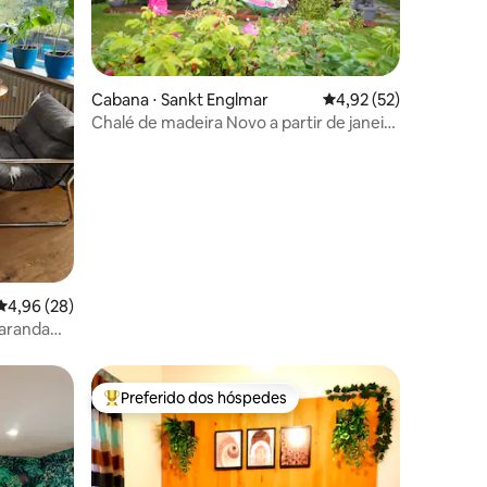
ções
Cabana ⋅ Sankt Englmar
4,92 de uma avaliação
4,92 (52)
Chalé de madeira Novo a partir de janeiro
de 2025
4,96 de uma avaliação média de 5, 28 avaliações
4,96 (28)
aranda
Preferido dos hóspedes
Entre os melhores preferidos dos hóspedes