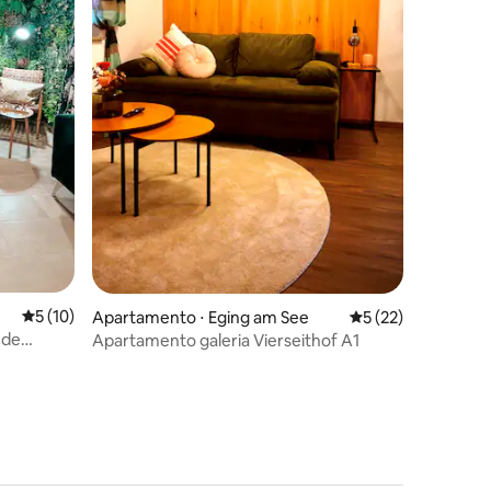
ções
5 de uma avaliação média de 5, 10 avaliações
5 (10)
Apartamento ⋅ Eging am See
5 de uma avaliação
5 (22)
 de
Apartamento galeria Vierseithof A1
asqueira