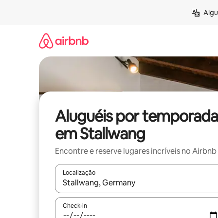
Pular
Algu
para
o
conteúdo
Aluguéis por temporada
em Stallwang
Encontre e reserve lugares incríveis no Airbnb
Localização
Quando os resultados estiverem disponíveis, expl
Check-in