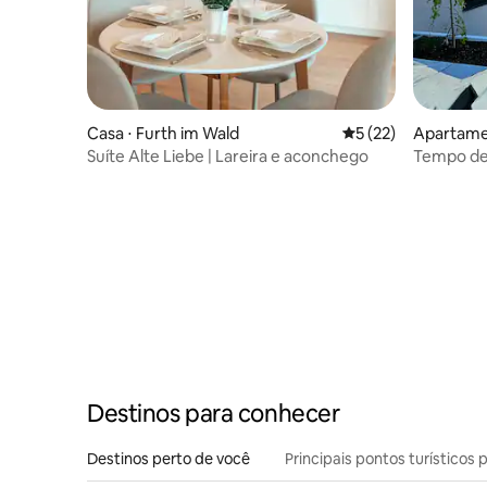
Casa ⋅ Furth im Wald
5 de uma avaliação 
5 (22)
Apartamen
e
Suíte Alte Liebe | Lareira e aconchego
Tempo de
Destinos para conhecer
Destinos perto de você
Principais pontos turísticos 