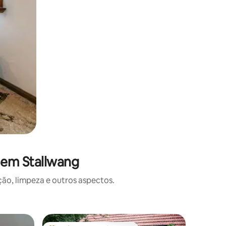
 em Stallwang
o, limpeza e outros aspectos.
Condomín