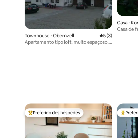
Casa ⋅ Ko
Casa de fé
Townhouse ⋅ Obernzell
5 de uma avaliação
5 (3)
Apartamento tipo loft, muito espaçoso,
130 m².
Preferido dos hóspedes
Prefe
Entre os melhores preferidos dos hóspedes
Entre os