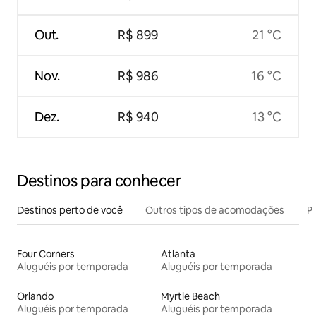
Out.
R$ 899
21 °C
Nov.
R$ 986
16 °C
Dez.
R$ 940
13 °C
Destinos para conhecer
Destinos perto de você
Outros tipos de acomodações
Pr
Four Corners
Atlanta
Aluguéis por temporada
Aluguéis por temporada
Orlando
Myrtle Beach
Aluguéis por temporada
Aluguéis por temporada