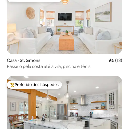
Entre os melhores preferidos dos hóspedes
Casa ⋅ St. Simons
5 de uma a
5 (13)
Passeio pela costa até a vila, piscina e tênis
Preferido dos hóspedes
Entre os melhores preferidos dos hóspedes