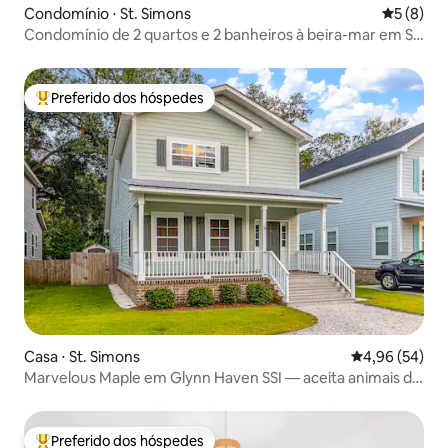
Condomínio ⋅ St. Simons
5 de uma 
5 (8)
Condomínio de 2 quartos e 2 banheiros à beira-mar em St.
Simons Island
Preferido dos hóspedes
Entre os melhores preferidos dos hóspedes
Casa ⋅ St. Simons
4,96 de uma a
4,96 (54)
Marvelous Maple em Glynn Haven SSI — aceita animais de
estimação
Preferido dos hóspedes