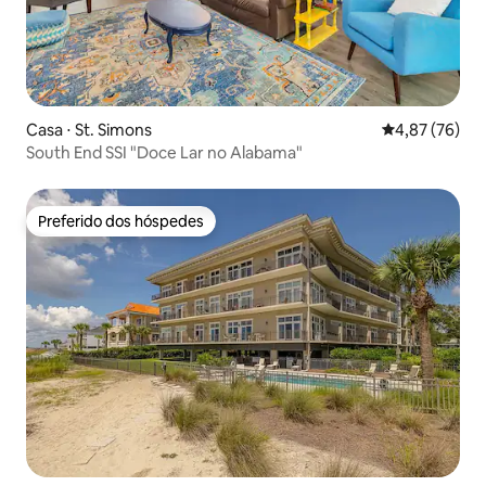
Casa ⋅ St. Simons
4,87 de uma a
4,87 (76)
South End SSI "Doce Lar no Alabama"
Preferido dos hóspedes
Preferido dos hóspedes