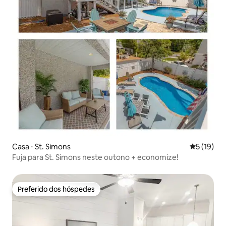
Casa ⋅ St. Simons
5 de uma a
5 (19)
Fuja para St. Simons neste outono + economize!
Preferido dos hóspedes
Preferido dos hóspedes