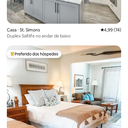
Casa ⋅ St. Simons
4,99 de uma a
4,99 (74)
Duplex Saltlife no andar de baixo
Preferido dos hóspedes
Entre os melhores preferidos dos hóspedes