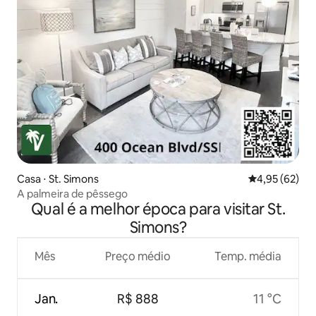
Casa ⋅ St. Simons
4,95 de uma a
4,95 (62)
A palmeira de pêssego
Qual é a melhor época para visitar St.
Simons?
Mês
Preço médio
Temp. média
Jan.
R$ 888
11 °C