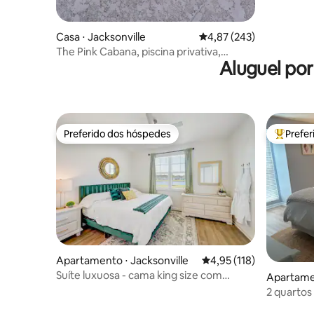
Casa ⋅ Jacksonville
4,87 de uma avaliação m
4,87 (243)
The Pink Cabana, piscina privativa,
Aluguel po
acomoda até 10 pessoas
Preferido dos hóspedes
Prefe
Preferido dos hóspedes
Entre os
Apartamento ⋅ Jacksonville
4,95 de uma avaliação m
4,95 (118)
Suíte luxuosa - cama king size com
Apartame
piscina < 6 min - aeroporto, centro da
h
2 quartos 
cidade e lojas
2 milhas 