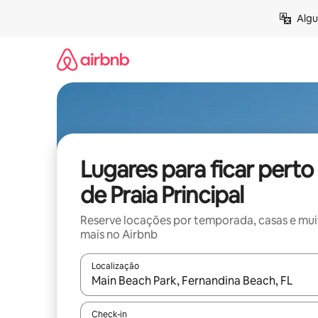
Pular
Algu
para
o
conteúdo
Lugares para ficar perto
de Praia Principal
Reserve locações por temporada, casas e mu
mais no Airbnb
Localização
Quando os resultados estiverem disponíveis, expl
Check-in