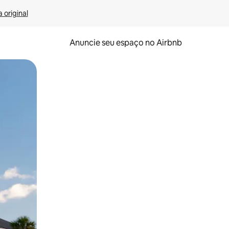
 original
Anuncie seu espaço no Airbnb
 deslizando o dedo na tela.