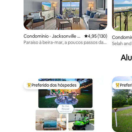
Condomínio ⋅ Jacksonville B
4,95 de uma avaliação m
4,95 (130)
Condomíni
each
Paraíso à beira-mar, a poucos passos da
ach
Selah and
praia!
tranquila
Alu
Preferido dos hóspedes
Prefe
Entre os melhores preferidos dos hóspedes
Entre os