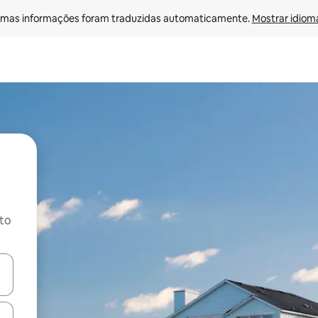
mas informações foram traduzidas automaticamente. 
Mostrar idioma
ito
ore-os usando as seta para cima e para baixo do teclado ou tocando e