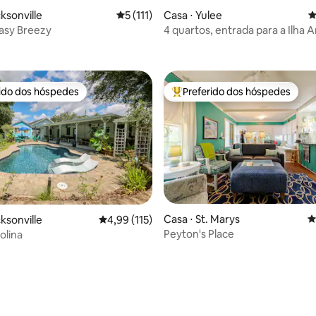
édia de 5, 121 avaliações
ksonville
5 de uma avaliação média de 5, 111 avalia
5 (111)
Casa ⋅ Yulee
4
asy Breezy
4 quartos, entrada para a Ilha A
ideal para famílias
rido dos hóspedes
Preferido dos hóspedes
 melhores preferidos dos hóspedes
Entre os melhores preferidos d
Casa ⋅ St. Marys
4
ksonville
4,99 de uma avaliação média de 5, 115 avalia
4,99 (115)
Peyton's Place
olina