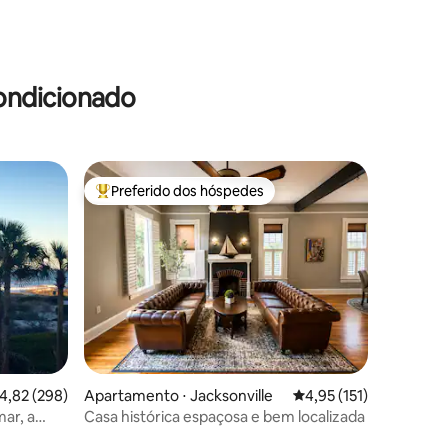
ondicionado
Preferido dos hóspedes
Entre os melhores preferidos dos hóspedes
ções
,82 de uma avaliação média de 5, 298 avaliações
4,82 (298)
Apartamento ⋅ Jacksonville
4,95 de uma avaliação 
4,95 (151)
mar, a
Casa histórica espaçosa e bem localizada
z