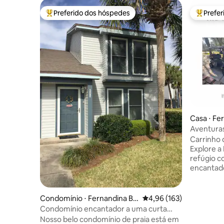
Preferido dos hóspedes
Prefe
Entre os melhores preferidos dos hóspedes
Entre os
Casa ⋅ Fe
Aventuras
(animais 
Carrinho d
Explore a Island
refúgio c
encantado
A poucos
e do cent
conveniên
Condomínio ⋅ Fernandina Be
4,96 de uma avaliação m
4,96 (163)
de golfe 
ach
Condomínio encantador a uma curta
estimação
caminhada do oceano
Nosso belo condomínio de praia está em