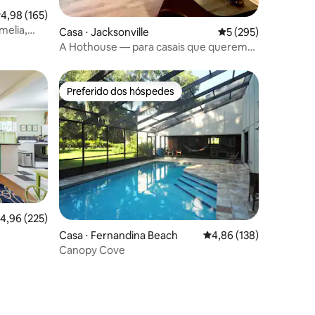
ções
,98 de uma avaliação média de 5, 165 avaliações
4,98 (165)
melia,
Casa ⋅ Jacksonville
5 de uma avaliação 
5 (295)
A Hothouse — para casais que querem
brincar, relaxar e se reconectar
Preferido dos hóspedes
os hóspedes
Preferido dos hóspedes
,96 de uma avaliação média de 5, 225 avaliações
4,96 (225)
ções
Casa ⋅ Fernandina Beach
4,86 de uma avaliação 
4,86 (138)
Canopy Cove