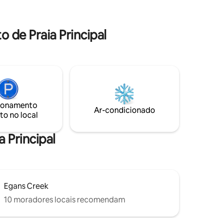
da Amelia Island Plantation. A localização
 para
é ótima, as vistas são incríveis e é um
espaço muito confortável para casais e
pé dos
 de Praia Principal
famílias pequenas!
r & Salt
ionamento
Ar-condicionado
to no local
 Principal
Egans Creek
10 moradores locais recomendam