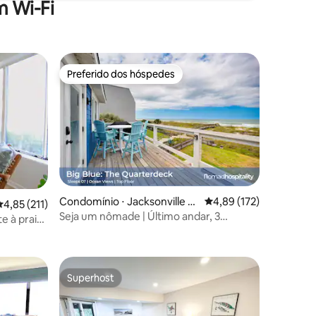
 Wi-Fi
Preferido dos hóspedes
Preferido dos hóspedes
ções
Condomínio ⋅ Jacksonville B
4,89 de uma avaliação 
4,89 (172)
,85 de uma avaliação média de 5, 211 avaliações
4,85 (211)
each
Seja um nômade | Último andar, 3
e à praia
quartos, oceano, Jax Beach
Superhost
Superhost