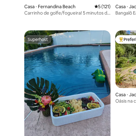
Casa ⋅ Fernandina Beach
5 de uma avaliação m
5 (121)
Casa ⋅ Jac
Carrinho de golfe/fogueira! 5 minutos da
Bangalô E
praia/DT! 2 camas King/4 quartos
Superhost
Prefe
Superhost
Entre os
Casa ⋅ Jac
Oásis na c