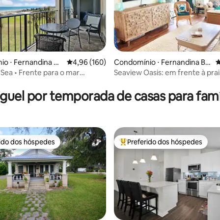
édia de 5, 130 avaliações
o ⋅ Fernandina Be
4,96 de uma avaliação média de 5, 160 avalia
4,96 (160)
Condomínio ⋅ Fernandina Be
4
ach
 Sea • Frente para o mar
Seaview Oasis: em frente à prai
 + Cães são bem-vindos
ao resort
guel por temporada de casas para famí
rido dos hóspedes
Preferido dos hóspedes
 melhores preferidos dos hóspedes
Entre os melhores preferidos d