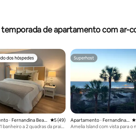
édia de 5, 243 avaliações
r temporada de apartamento com ar-c
rido dos hóspedes
Superhost
 melhores preferidos dos hóspedes
Superhost
édia de 5, 118 avaliações
nto ⋅ Fernandina Beac
5 de uma avaliação média de 5, 49 avalia
5 (49)
Apartamento ⋅ Fernandina
4
Beach
1 banheiro a 2 quadras da praia!
Amelia Island com vista para o 
do centro da cidade!
poucos passos da praia e do Rit