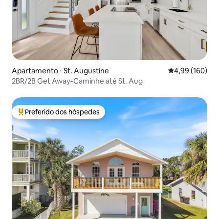
Apartamento ⋅ St. Augustine
4,99 de uma av
4,99 (160)
2BR/2B Get Away-Caminhe até St. Aug
Preferido dos hóspedes
Entre os melhores preferidos dos hóspedes