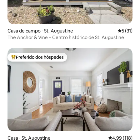
Casa de campo ⋅ St. Augustine
5 de uma a
5 (31)
The Anchor & Vine – Centro histórico de St. Augustine
Preferido dos hóspedes
Entre os melhores preferidos dos hóspedes
Casa ⋅ St. Augustine
4,99 de uma av
4,99 (118)