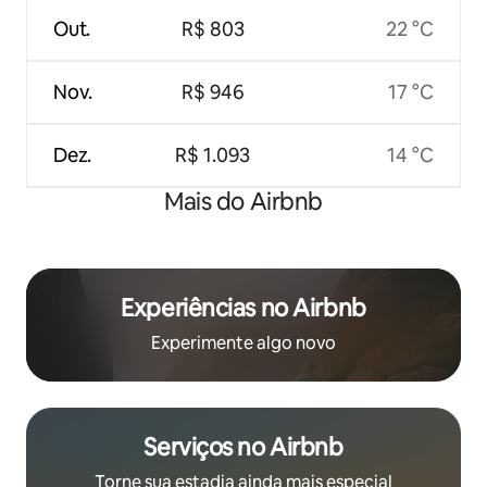
Out.
R$ 803
22 °C
Nov.
R$ 946
17 °C
Dez.
R$ 1.093
14 °C
Mais do Airbnb
Experiências no Airbnb
Experimente algo novo
Serviços no Airbnb
Torne sua estadia ainda mais especial