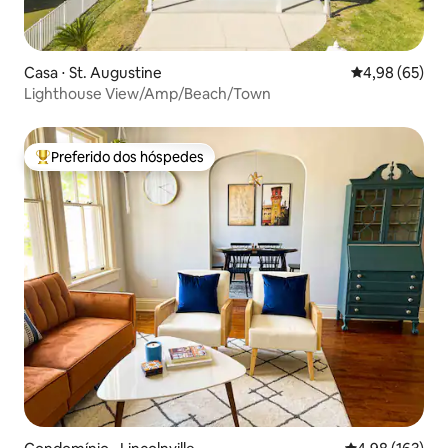
Casa ⋅ St. Augustine
4,98 de uma a
4,98 (65)
Lighthouse View/Amp/Beach/Town
Preferido dos hóspedes
Entre os melhores preferidos dos hóspedes