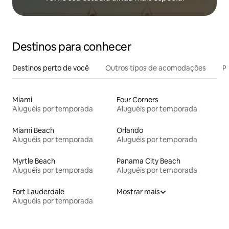
Destinos para conhecer
Destinos perto de você
Outros tipos de acomodações
Pr
Miami
Four Corners
Aluguéis por temporada
Aluguéis por temporada
Miami Beach
Orlando
Aluguéis por temporada
Aluguéis por temporada
Myrtle Beach
Panama City Beach
Aluguéis por temporada
Aluguéis por temporada
Fort Lauderdale
Mostrar mais
Aluguéis por temporada