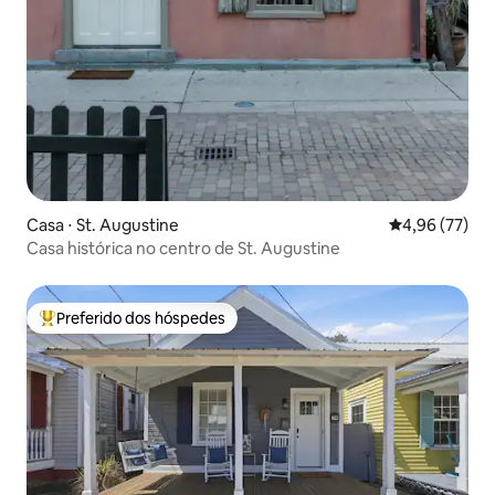
Casa ⋅ St. Augustine
4,96 de uma a
4,96 (77)
Casa histórica no centro de St. Augustine
Preferido dos hóspedes
Entre os melhores preferidos dos hóspedes