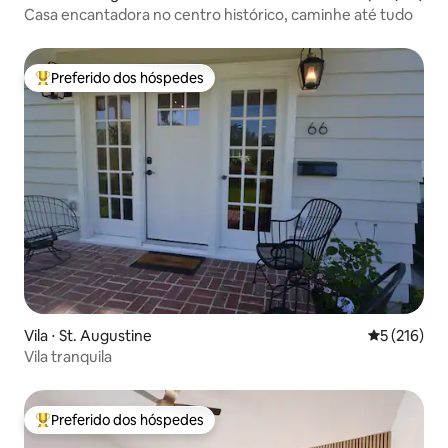
Casa encantadora no centro histórico, caminhe até tudo
Preferido dos hóspedes
Entre os melhores preferidos dos hóspedes
Vila ⋅ St. Augustine
5 de uma av
5 (216)
Vila tranquila
Preferido dos hóspedes
Entre os melhores preferidos dos hóspedes