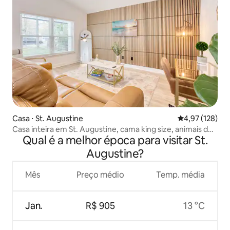
Casa ⋅ St. Augustine
4,97 de uma av
4,97 (128)
Casa inteira em St. Augustine, cama king size, animais de
Qual é a melhor época para visitar St.
estimação permitidos
Augustine?
Mês
Preço médio
Temp. média
Jan.
R$ 905
13 °C