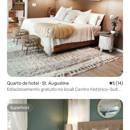
Quarto de hotel ⋅ St. Augustine
5 de uma a
5 (14)
Estacionamento gratuito no local! Centro histórico~Suíte
king
Superhost
Superhost