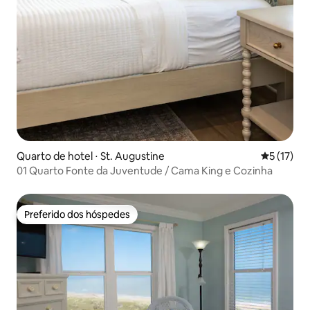
Quarto de hotel ⋅ St. Augustine
5 de uma a
5 (17)
01 Quarto Fonte da Juventude / Cama King e Cozinha
Preferido dos hóspedes
Preferido dos hóspedes