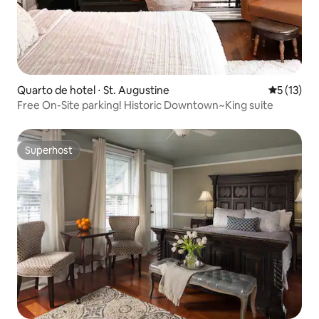
Quarto de hotel ⋅ St. Augustine
5 de uma a
5 (13)
Free On-Site parking! Historic Downtown~King suite
Superhost
Superhost