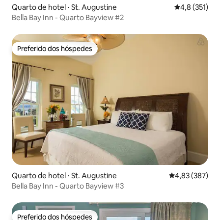
Quarto de hotel ⋅ St. Augustine
4,8 de uma av
4,8 (351)
Bella Bay Inn - Quarto Bayview #2
Preferido dos hóspedes
Preferido dos hóspedes
Quarto de hotel ⋅ St. Augustine
4,83 de uma av
4,83 (387)
Bella Bay Inn - Quarto Bayview #3
Preferido dos hóspedes