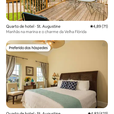
Quarto de hotel ⋅ St. Augustine
4,89 de uma a
4,89 (71)
Manhãs na marina e o charme da Velha Flórida
Preferido dos hóspedes
Preferido dos hóspedes
Quarto de hotel ⋅ St. Augustine
4,83 de uma av
4,83 (423)