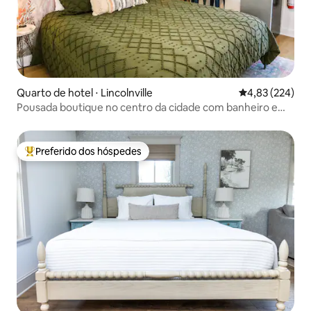
Quarto de hotel ⋅ Lincolnville
4,83 de uma av
4,83 (224)
Pousada boutique no centro da cidade com banheiro e
varanda, unidade 3
Preferido dos hóspedes
Entre os melhores preferidos dos hóspedes