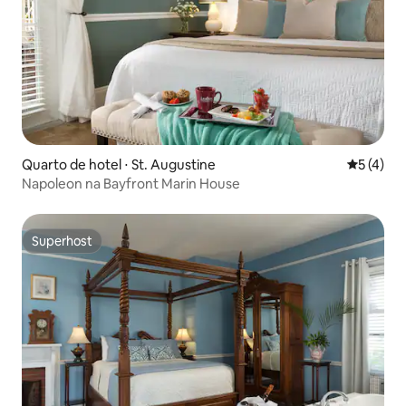
Quarto de hotel ⋅ St. Augustine
5 de uma 
5 (4)
Napoleon na Bayfront Marin House
Superhost
Superhost