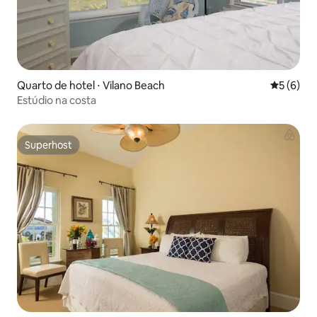
Quarto de hotel ⋅ Vilano Beach
5 de uma 
5 (6)
Estúdio na costa
Superhost
Superhost