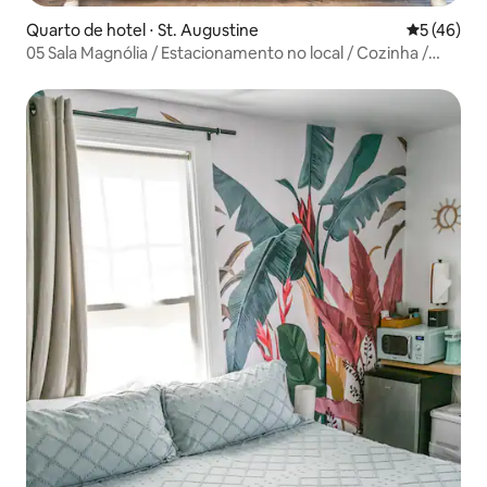
Quarto de hotel ⋅ St. Augustine
5 de uma a
5 (46)
05 Sala Magnólia / Estacionamento no local / Cozinha /
ADA