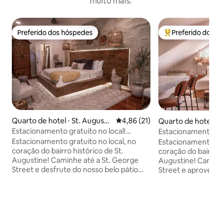
muito mais.
Preferido dos hóspedes
Preferido dos 
Preferido dos hóspedes
Entre os melhore
Quarto de hotel ⋅ St. Augusti
4,86 de uma avaliação média de
4,86 (21)
Quarto de hotel ⋅ 
ne
ne
Estacionamento gratuito no local!
Estacionamento gra
Centro histórico~Suíte king
Centro histórico~S
Estacionamento gratuito no local, no
Estacionamento gra
coração do bairro histórico de St.
coração do bairro h
Augustine! Caminhe até a St. George
Augustine! Caminh
Street e desfrute do nosso belo pátio
Street e aproveite
com jardim, lareira externa e lustre em
jardim, lareira ex
forma de árvore. Boas-vindas ao Lions
de árvore. Boas-vindas ao quarto Firme
and Lanterns Inn - Quarto Castillo Você
do Lions and Lanterns Inn
não vai encontrar nada mais como isso.
passamos moment
❤️ "Meu marido me surpreendeu no
queríamos ir embo