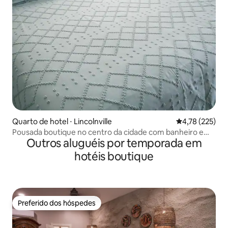
Quarto de hotel ⋅ Lincolnville
4,78 de uma av
4,78 (225)
Pousada boutique no centro da cidade com banheiro e
Outros aluguéis por temporada em
varanda, unidade 1
hotéis boutique
Preferido dos hóspedes
Preferido dos hóspedes