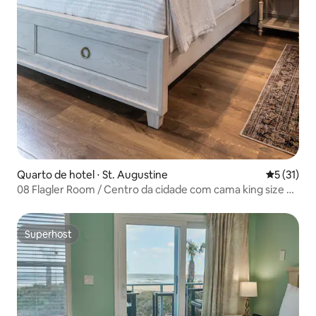
Quarto de hotel ⋅ St. Augustine
5 de uma a
5 (31)
08 Flagler Room / Centro da cidade com cama king size e
cozinha
Superhost
Superhost