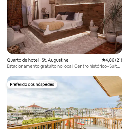
Quarto de hotel ⋅ St. Augustine
4,86 de uma a
4,86 (21)
Estacionamento gratuito no local! Centro histórico~Suíte
king
Preferido dos hóspedes
Preferido dos hóspedes