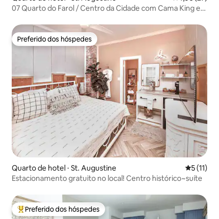
07 Quarto do Farol / Centro da Cidade com Cama King e
Cozinha
Preferido dos hóspedes
Preferido dos hóspedes
Quarto de hotel ⋅ St. Augustine
5 de uma a
5 (11)
Estacionamento gratuito no local! Centro histórico~suíte
Preferido dos hóspedes
Entre os melhores preferidos dos hóspedes