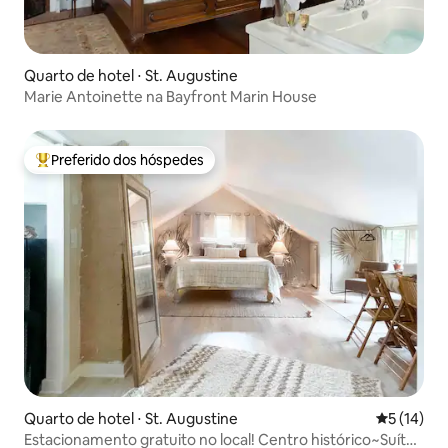
Quarto de hotel ⋅ St. Augustine
Marie Antoinette na Bayfront Marin House
Preferido dos hóspedes
Entre os melhores preferidos dos hóspedes
Quarto de hotel ⋅ St. Augustine
5 de uma a
5 (14)
Estacionamento gratuito no local! Centro histórico~Suíte