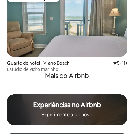
Preferido dos hóspedes
Quarto de hotel ⋅ Vilano Beach
5 de uma a
5 (11)
Estúdio de vidro marinho
Mais do Airbnb
Experiências no Airbnb
Experimente algo novo