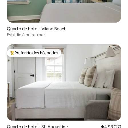
Quarto de hotel ⋅ Vilano Beach
Estúdio à beira-mar
Preferido dos hóspedes
Entre os melhores preferidos dos hóspedes
Quarto de hotel ⋅ St. Augustine
4,93 de uma a
4,93 (27)