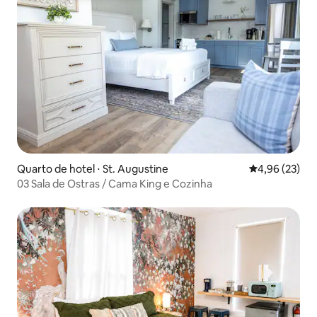
Quarto de hotel ⋅ St. Augustine
4,96 de uma a
4,96 (23)
03 Sala de Ostras / Cama King e Cozinha