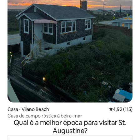
Casa ⋅ Vilano Beach
4,92 de uma av
4,92 (115)
Casa de campo rústica à beira-mar
Qual é a melhor época para visitar St.
Augustine?