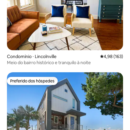
Condomínio ⋅ Lincolnville
4,98 de uma av
4,98 (163)
Meio do bairro histórico e tranquilo à noite
Preferido dos hóspedes
Preferido dos hóspedes