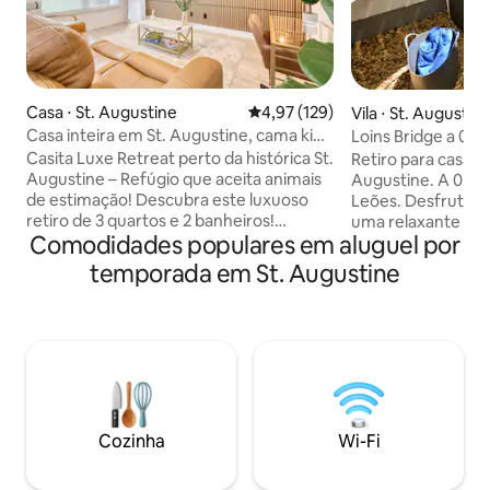
Casa ⋅ St. Augustine
4,97 de uma avaliação média de 
4,97 (129)
Vila ⋅ St. Augustin
Casa inteira em St. Augustine, cama king
Loins Bridge a 0,5 
size, animais de estimação permitidos
quartos, banheir
Casita Luxe Retreat perto da histórica St.
Retiro para casais
privativa
Augustine – Refúgio que aceita animais
Augustine. A 0,5 
de estimação! Descubra este luxuoso
Leões. Desfrute de
retiro de 3 quartos e 2 banheiros!
uma relaxante fon
Comodidades populares em aluguel por
Projetado com uma estética moderna
nova banheira de
de luxo, apresenta painéis de madeira
pessoas. Relaxe e 
temporada em St. Augustine
personalizados, uma cozinha totalmente
um ambiente tranq
equipada com uma ilha chique e um
explorar. Estacio
colchão de pelúcia king-size. Desfrute
incluído. Restaura
do grande quintal cercado, fogueira,
locais favoritos d
chuveiro ao ar livre e jogos divertidos
passos de distânci
para a família. Aceita animais de
escapada românti
estimação, com Wi-Fi, TVs inteligentes e
de semana ou uma 
estacionamento incluído, esta casa
Pedidos especiais
Cozinha
Wi-Fi
oferece conforto e estilo em um bairro
disponíveis para a
promissor. Reserve agora!
estadia inesquecív