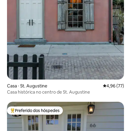
Casa ⋅ St. Augustine
4,96 de uma a
4,96 (77)
Casa histórica no centro de St. Augustine
Preferido dos hóspedes
Entre os melhores preferidos dos hóspedes