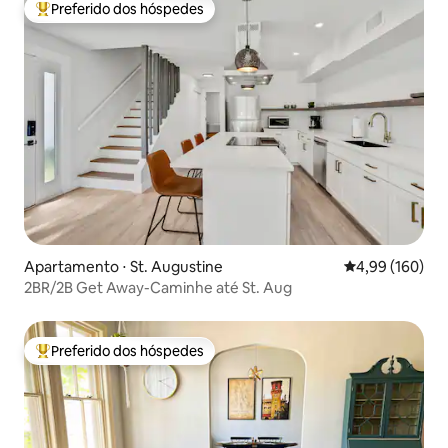
Preferido dos hóspedes
Entre os melhores preferidos dos hóspedes
Apartamento ⋅ St. Augustine
4,99 de uma av
4,99 (160)
2BR/2B Get Away-Caminhe até St. Aug
Preferido dos hóspedes
Entre os melhores preferidos dos hóspedes