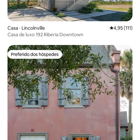
Casa ⋅ Lincolnville
4,95 de uma av
4,95 (111)
Casa de luxo 192 Riberia Downtown
Preferido dos hóspedes
Preferido dos hóspedes