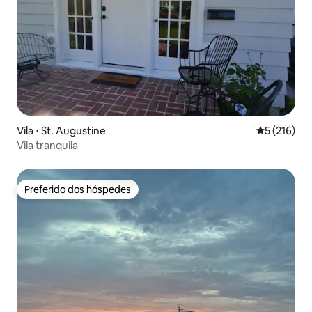
Vila ⋅ St. Augustine
5 de uma av
5 (216)
Vila tranquila
Preferido dos hóspedes
Preferido dos hóspedes