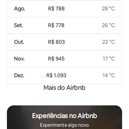
Ago.
R$ 788
28 °C
Set.
R$ 778
26 °C
Out.
R$ 803
22 °C
Nov.
R$ 945
17 °C
Dez.
R$ 1.093
14 °C
Mais do Airbnb
Experiências no Airbnb
Experimente algo novo