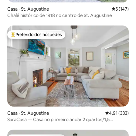
Casa ⋅ St. Augustine
5 de uma av
5 (147)
Chalé histórico de 1918 no centro de St. Augustine
Preferido dos hóspedes
Entre os melhores preferidos dos hóspedes
Casa ⋅ St. Augustine
4,91 de uma av
4,91 (333)
SaraCasa — Casa no primeiro andar 2 quartos/1,5
banheiro