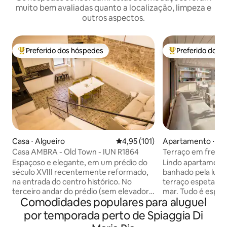
muito bem avaliadas quanto a localização, limpeza e
outros aspectos.
Preferido dos hóspedes
Preferido dos 
Entre os melhores preferidos dos hóspedes
Entre os melhore
Casa ⋅ Algueiro
4,95 de uma avaliação média de 
4,95 (101)
Apartamento ⋅ Al
Casa AMBRA - Old Town - IUN R1864
Terraço em frente
relaxamento Wifi
Espaçoso e elegante, em um prédio do
Lindo apartament
século XVIII recentemente reformado,
banhado pela luz 
na entrada do centro histórico. No
terraço espetacula
terceiro andar do prédio (sem elevador),
mar. Tudo é espec
Comodidades populares para aluguel
em dois andares: sala de estar com sofá-
olhando para o hor
cama, cozinha, quarto de casal e
pôr do sol. A ac
por temporada perto de Spiaggia Di
banheiro no primeiro andar, quarto de
espaços modernos