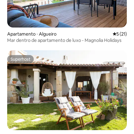
Apartamento ⋅ Algueiro
5 de uma a
5 (21)
Mar dentro de apartamento de luxo - Magnolia Holidays
Superhost
Superhost