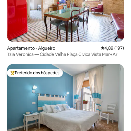
Apartamento ⋅ Algueiro
4,89 de uma av
4,89 (197)
Tzia Veronica — Cidade Velha Plaça Civica Vista Mar+Ar
Preferido dos hóspedes
Entre os melhores preferidos dos hóspedes