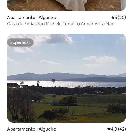
Apartamento ⋅ Algueiro
5 de uma a
5 (20)
Casa de Férias San Michele Terceiro Andar Vista Mar
Superhost
Superhost
Apartamento ⋅ Algueiro
4,9 de uma a
4,9 (42)