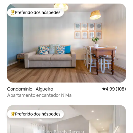
Preferido dos hóspedes
Entre os melhores preferidos dos hóspedes
Condomínio ⋅ Algueiro
4,99 de uma av
4,99 (108)
Apartamento encantador NiMa
Preferido dos hóspedes
Entre os melhores preferidos dos hóspedes