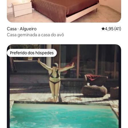
Casa ⋅ Algueiro
4,95 de uma a
4,95 (41)
Casa geminada a casa do avô
Preferido dos hóspedes
Preferido dos hóspedes