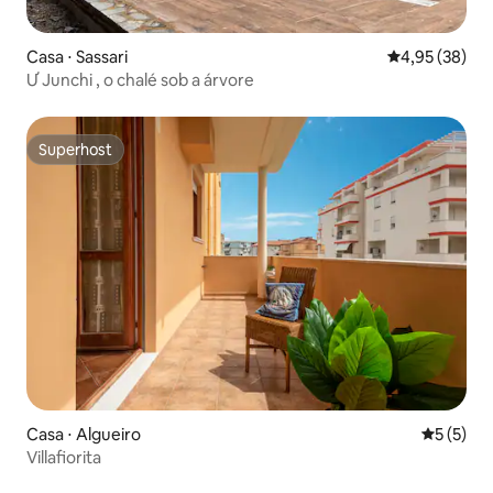
Casa ⋅ Sassari
4,95 de uma a
4,95 (38)
Ư Junchi , o chalé sob a árvore
Superhost
Superhost
Casa ⋅ Algueiro
5 de uma 
5 (5)
Villafiorita