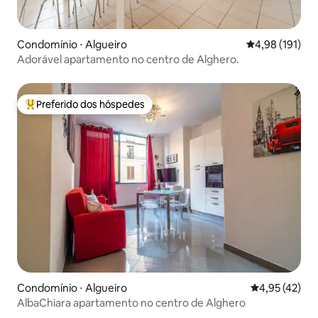
Condomínio ⋅ Algueiro
4,98 de uma av
4,98 (191)
Adorável apartamento no centro de Alghero.
Preferido dos hóspedes
Entre os melhores preferidos dos hóspedes
Condomínio ⋅ Algueiro
4,95 de uma a
4,95 (42)
AlbaChiara apartamento no centro de Alghero