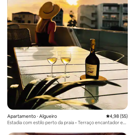
Apartamento ⋅ Algueiro
4,98 de uma a
4,98 (55)
Estadia com estilo perto da praia • Terraço encantador e
estacionamento