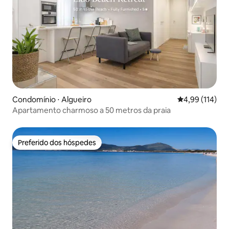
Condomínio ⋅ Algueiro
4,99 de uma av
4,99 (114)
Apartamento charmoso a 50 metros da praia
Preferido dos hóspedes
Preferido dos hóspedes