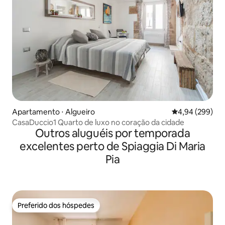
Apartamento ⋅ Algueiro
4,94 de uma ava
4,94 (299)
CasaDuccio1 Quarto de luxo no coração da cidade
Outros aluguéis por temporada
excelentes perto de Spiaggia Di Maria
Pia
Preferido dos hóspedes
Preferido dos hóspedes