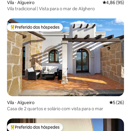
Vila ⋅ Algueiro
4,86 de uma a
4,86 (95)
Vila tradicional | Vista para o mar de Alghero
Preferido dos hóspedes
Entre os melhores preferidos dos hóspedes
Vila ⋅ Algueiro
5 de uma a
5 (26)
Casa de 2 quartos e solário com vista para o mar
Preferido dos hóspedes
Entre os melhores preferidos dos hóspedes