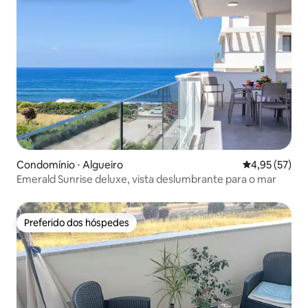
Condomínio ⋅ Algueiro
4,95 de uma a
4,95 (57)
Emerald Sunrise deluxe, vista deslumbrante para o mar
Preferido dos hóspedes
Preferido dos hóspedes