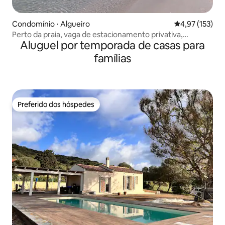
Condomínio ⋅ Algueiro
4,97 de uma av
4,97 (153)
Perto da praia, vaga de estacionamento privativa,
Aluguel por temporada de casas para
elevador.
famílias
Preferido dos hóspedes
Preferido dos hóspedes