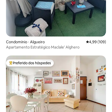
Condomínio ⋅ Algueiro
4,99 de uma av
4,99 (109)
Apartamento Estratégico Maclale' Alghero
Preferido dos hóspedes
Entre os melhores preferidos dos hóspedes