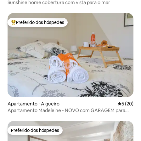
Sunshine home cobertura com vista para o mar
Preferido dos hóspedes
Entre os melhores preferidos dos hóspedes
Apartamento ⋅ Algueiro
5 de uma a
5 (20)
Apartamento Madeleine - NOVO com GARAGEM para
carro/moto
Preferido dos hóspedes
Preferido dos hóspedes