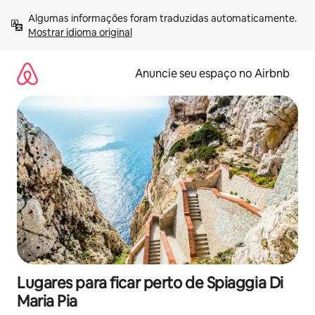
Pular
Algumas informações foram traduzidas automaticamente. 
para
Mostrar idioma original
o
conteúdo
Anuncie seu espaço no Airbnb
Lugares para ficar perto de Spiaggia Di
Maria Pia