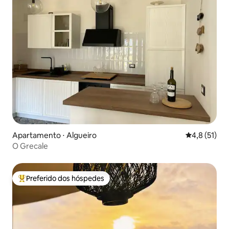
Apartamento ⋅ Algueiro
4,8 de uma a
4,8 (51)
O Grecale
Preferido dos hóspedes
Entre os melhores preferidos dos hóspedes