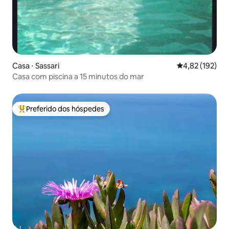
Casa ⋅ Sassari
4,82 de uma av
4,82 (192)
Casa com piscina a 15 minutos do mar
Preferido dos hóspedes
Entre os melhores preferidos dos hóspedes