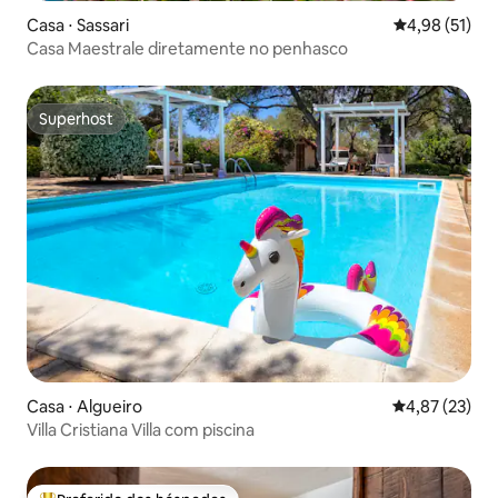
Casa ⋅ Sassari
4,98 de uma a
4,98 (51)
Casa Maestrale diretamente no penhasco
Superhost
Superhost
Casa ⋅ Algueiro
4,87 de uma a
4,87 (23)
Villa Cristiana Villa com piscina