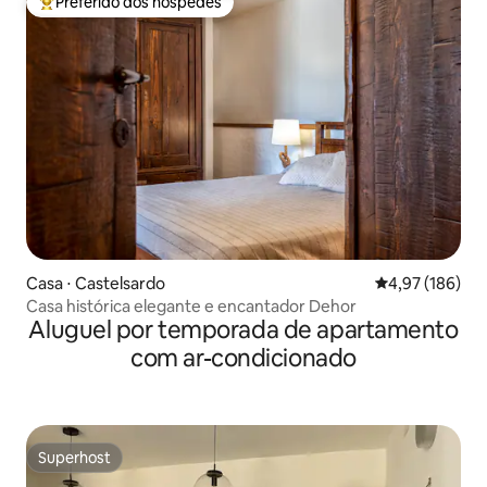
Preferido dos hóspedes
Entre os melhores preferidos dos hóspedes
Casa ⋅ Castelsardo
4,97 de uma av
4,97 (186)
Casa histórica elegante e encantador Dehor
Aluguel por temporada de apartamento
com ar-condicionado
Superhost
Superhost