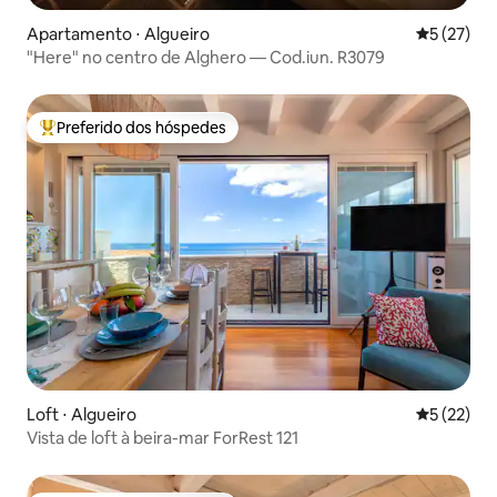
Apartamento ⋅ Algueiro
5 de uma a
5 (27)
"Here" no centro de Alghero — Cod.iun. R3079
Preferido dos hóspedes
Entre os melhores preferidos dos hóspedes
Loft ⋅ Algueiro
5 de uma a
5 (22)
Vista de loft à beira-mar ForRest 121