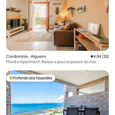
Condomínio ⋅ Algueiro
4,94 de uma a
4,94 (33)
Phedra Apartment. Relaxe a poucos passos do mar.
Preferido dos hóspedes
Entre os melhores preferidos dos hóspedes