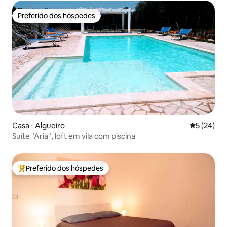
Preferido dos hóspedes
Preferido dos hóspedes
Casa ⋅ Algueiro
5 de uma a
5 (24)
Suíte "Aria", loft em vila com piscina
Preferido dos hóspedes
Entre os melhores preferidos dos hóspedes