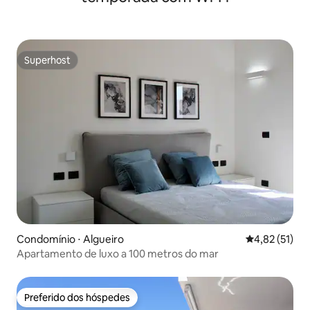
Superhost
Superhost
Condomínio ⋅ Algueiro
4,82 de uma a
4,82 (51)
Apartamento de luxo a 100 metros do mar
Preferido dos hóspedes
Preferido dos hóspedes