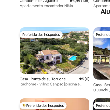
Condomínio ⋅ Algueiro
4,99 de uma avaliação m
4,99 (108)
Condomíni
Apartamento encantador NiMa
Apartame
Alu
praia
Preferido dos hóspedes
Preferid
Preferido dos hóspedes
Preferid
Casa ⋅ Punta de su Torrione
5 de uma avaliação
5 (6)
Itadhome - Villino Calypso [piscina e
Casa ⋅ Sas
jardim]
Ư Junchi ,
Preferido dos hóspedes
Preferid
Entre os melhores preferidos dos hóspedes
Preferid