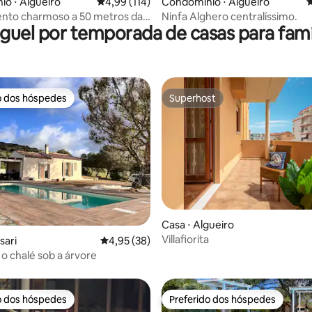
édia de 5, 108 avaliações
o ⋅ Algueiro
4,99 de uma avaliação média de 5, 114 avalia
4,99 (114)
Condomínio ⋅ Algueiro
4
nto charmoso a 50 metros da
Ninfa Alghero centralíssimo.
guel por temporada de casas para famí
o dos hóspedes
Superhost
o dos hóspedes
Superhost
 média de 5, 6 avaliações
Casa ⋅ Algueiro
Villafiorita
sari
4,95 de uma avaliação média de 5, 38 avalia
4,95 (38)
 o chalé sob a árvore
o dos hóspedes
Preferido dos hóspedes
o dos hóspedes
Preferido dos hóspedes