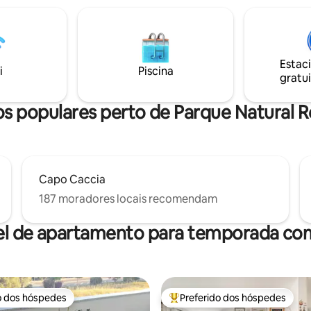
m
aparente, e os pisos originais 
co. 🏖️Localização
aspecto envelhecido; o design 
da para visitar as praias de águas
móveis é contemporâneo. A 5 minutos
s do norte da Sardenha e os
do mercado, estacionamento p
taurantes.🥘 Conheça
300/350 metros, ônibus para o
Estac
i
Piscina
do do mirante mais bonito! ✨
e as praias a 200 metros.
gratui
os populares perto de Parque Natural 
Capo Caccia
187 moradores locais recomendam
el de apartamento para temporada com
o dos hóspedes
Preferido dos hóspedes
o dos hóspedes
Entre os melhores preferidos d