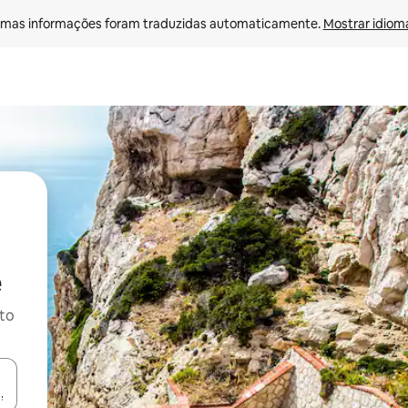
mas informações foram traduzidas automaticamente. 
Mostrar idioma
ito
ore-os usando as seta para cima e para baixo do teclado ou tocando e