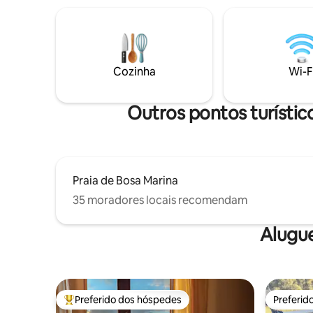
externa privativa com churrasqueira,
o castelo. 🛋️ Conforto moderno em u
espreguiçadeiras, mesa e poltronas.
ambiente autênti
Estacionamento privado gratuito e
privilegia
possibilidade de encontrar vagas de
cristalina
estacionamento adicionais nas
melhores res
Cozinha
Wi-F
proximidades. Tranquilidade total, longe
Castelsar
do caos da cidade.
Outros pontos turístic
Praia de Bosa Marina
35 moradores locais recomendam
Alugu
Preferido dos hóspedes
Preferid
Entre os melhores preferidos dos hóspedes
Preferid