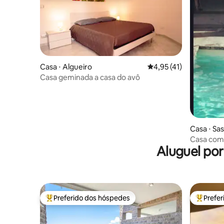
Casa ⋅ Algueiro
4,95 de uma avaliação 
4,95 (41)
Casa geminada a casa do avô
Casa ⋅ Sas
Casa com 
Aluguel po
Preferido dos hóspedes
Prefe
Entre os melhores preferidos dos hóspedes
Entre os