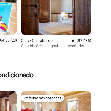
4,87 de uma avaliação média de 5, 23 avaliações
4,87 (23)
Casa ⋅ Castelsardo
4,97 de uma avaliação 
4,97 (186)
Casa histórica elegante e encantador
Dehor
ções
ondicionado
Preferido dos hóspedes
Preferido dos hóspedes