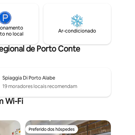
com
casais de amigos Localização perfeita, a
dos
uma curta caminhada da praia, dos
principais serviços, a 800 metros do
úblico a
centro histórico. Um refúgio de designer
 aeroporto
para quem busca emoção e conforto.
ionamento
Ar-condicionado
to no local
Regional de Porto Conte
Spiaggia Di Porto Alabe
19 moradores locais recomendam
 Wi-Fi
Preferido dos hóspedes
os hóspedes
Preferido dos hóspedes