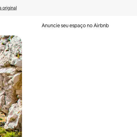
 original
Anuncie seu espaço no Airbnb
 deslizando o dedo na tela.