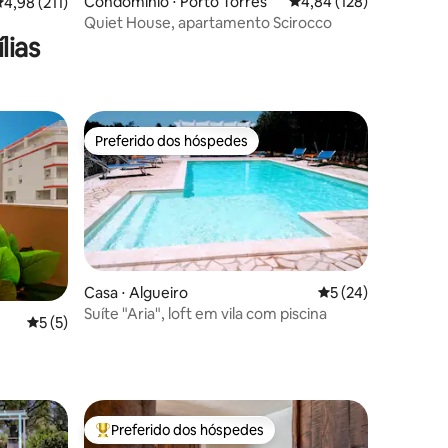
Condomínio ⋅ Porto Torres
4,84 de uma avaliação 
4,84 (128)
ções
,98 de uma avaliação média de 5, 211 avaliações
4,98 (211)
Quiet House, apartamento Scirocco
lias
Preferido dos hóspedes
Preferido dos hóspedes
Casa ⋅ Algueiro
5 de uma avaliação
5 (24)
Suíte "Aria", loft em vila com piscina
5 de uma avaliação média de 5, 5 avaliações
5 (5)
ções
Preferido dos hóspedes
Entre os melhores preferidos dos hóspedes