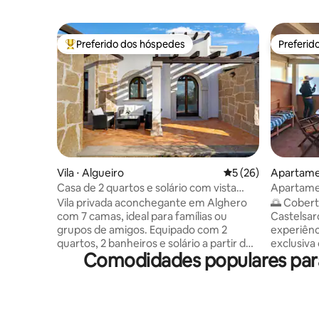
Preferido dos hóspedes
Preferid
Entre os melhores preferidos dos hóspedes
Preferid
Vila ⋅ Algueiro
5 de uma avaliação 
5 (26)
Apartame
Casa de 2 quartos e solário com vista
Apartame
para o mar
Castelsar
Vila privada aconchegante em Alghero
🌅 Cobert
com 7 camas, ideal para famílias ou
Castelsardo Presenteie-se 
grupos de amigos. Equipado com 2
experiênc
quartos, 2 banheiros e solário a partir do
exclusiva
Comodidades populares para
qual você pode desfrutar de uma vista
o mar e a 
panorâmica do mar, da cidade e do Capo
região ma
Caccia. A apenas 10 minutos de carro da
combinaçã
praia e a poucos minutos do centro
relaxamento. 🏰 Varanda 
histórico, a vila oferece uma área
ideal para