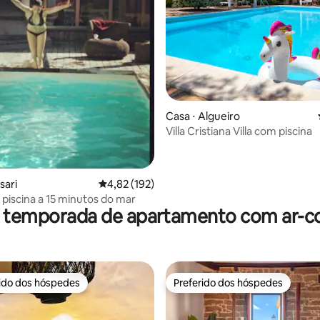
média de 5, 41 avaliações
Casa ⋅ Algueiro
Villa Cristiana Villa com piscina
sari
4,82 de uma avaliação média de 5, 192 avalia
4,82 (192)
piscina a 15 minutos do mar
r temporada de apartamento com ar-c
rido dos hóspedes
Preferido dos hóspedes
 melhores preferidos dos hóspedes
Preferido dos hóspedes