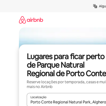
Pular
Algu
para
o
conteúdo
Lugares para ficar perto
de Parque Natural
Regional de Porto Conte
Reserve locações por temporada, casas e mu
mais no Airbnb
Localização
Quando os resultados estiverem disponíveis, expl