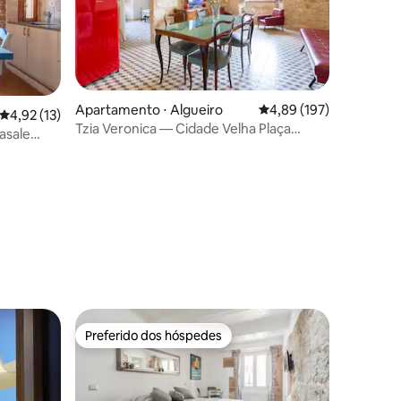
Apartamento ⋅ Algueiro
4,89 de uma avaliação 
4,89 (197)
4,92 de uma avaliação média de 5, 13 avaliações
4,92 (13)
Tzia Veronica — Cidade Velha Plaça
asale
Civica Vista Mar+Ar
ções
Preferido dos hóspedes
os hóspedes
Preferido dos hóspedes