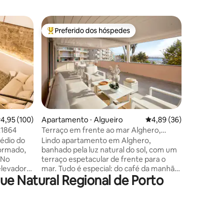
Apartame
Preferido dos hóspedes
Prefe
os hóspedes
Entre os melhores preferidos dos hóspedes
Entre o
My Baby 
COBERTUR
com elev
composto por: 1º qua
quarto de casal 🛏 + 
sala de 
aberto co
banheiro com
grande ao
ções
,95 de uma avaliação média de 5, 100 avaliações
4,95 (100)
Apartamento ⋅ Algueiro
4,89 de uma avaliação
4,89 (36)
adjacente
R1864
Terraço em frente ao mar Alghero,
com uma 
relaxamento Wifi AC garagem
édio do
Lindo apartamento em Alghero,
de momen
formado,
banhado pela luz natural do sol, com um
relaxamen
 No
terraço espetacular de frente para o
condicio
elevador),
mar. Tudo é especial: do café da manhã
máquina d
e Natural Regional de Porto
 com sofá-
olhando para o horizonte ao aperitivo do
cama e t
 e
pôr do sol. A acomodação tem grandes
arto de
espaços modernos, ar condicionado em
dar. As
todos os quartos, Wi-Fi rápido, garagem,
pedra
ideal para famílias, trabalho inteligente e