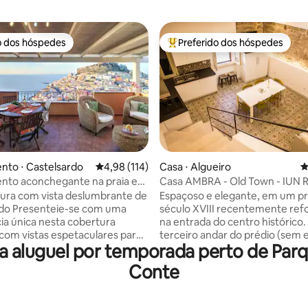
o dos hóspedes
Preferido dos hóspedes
o dos hóspedes
Entre os melhores preferidos d
média de 5, 26 avaliações
nto ⋅ Castelsardo
4,98 de uma avaliação média de 5, 114 avalia
4,98 (114)
Casa ⋅ Algueiro
4
nto aconchegante na praia em
Casa AMBRA - Old Town - IUN 
do e terraço panorâmico
ura com vista deslumbrante de
Espaçoso e elegante, em um pr
com uma
século XVIII recentemente re
ia única nesta cobertura
na entrada do centro histórico.
 com vistas espetaculares para
terceiro andar do prédio (sem 
 aluguel por temporada perto de Parqu
vila medieval. Localizada na
em dois andares: sala de estar
is prestigiada, oferece uma
cama, cozinha, quarto de casal
Conte
o perfeita de estilo e
banheiro no primeiro andar, qu
panorâmica:
casal e banheiro no segundo an
 pôr do sol inesquecíveis sobre
paredes, com a característica 