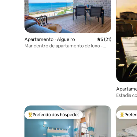
Apartamento ⋅ Algueiro
5 de uma avaliação 
5 (21)
Mar dentro de apartamento de luxo -
Magnolia Holidays
Apartamen
Estadia co
Terraço 
Preferido dos hóspedes
Prefe
Entre os melhores preferidos dos hóspedes
Entre os