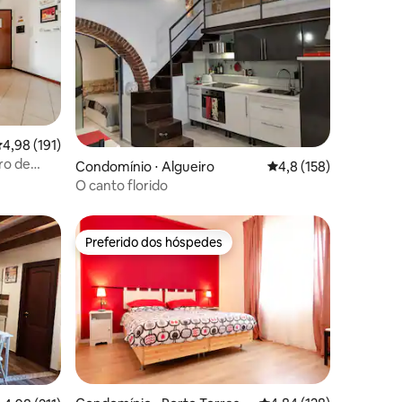
,98 de uma avaliação média de 5, 191 avaliações
4,98 (191)
ro de
ções
Condomínio ⋅ Algueiro
4,8 de uma avaliação 
4,8 (158)
O canto florido
Preferido dos hóspedes
os hóspedes
Preferido dos hóspedes