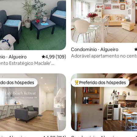
Condomínio ⋅ Algueiro
4
Adorável apartamento no cent
média de 5, 70 avaliações
o ⋅ Algueiro
4,99 de uma avaliação média de 5, 109 avalia
4,99 (109)
Alghero.
to Estratégico Maclale'
rido dos hóspedes
Preferido dos hóspedes
 melhores preferidos dos hóspedes
Entre os melhores preferidos d