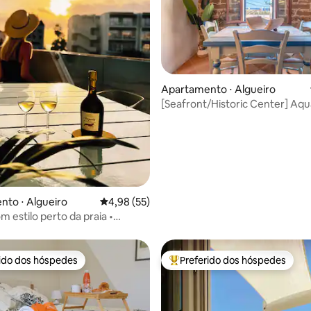
média de 5, 21 avaliações
Apartamento ⋅ Algueiro
[Seafront/Historic Center] Aqu
Apartment
to ⋅ Algueiro
4,98 de uma avaliação média de 5, 55 avalia
4,98 (55)
m estilo perto da praia •
encantador e estacionamento
rido dos hóspedes
Preferido dos hóspedes
 melhores preferidos dos hóspedes
Entre os melhores preferidos d