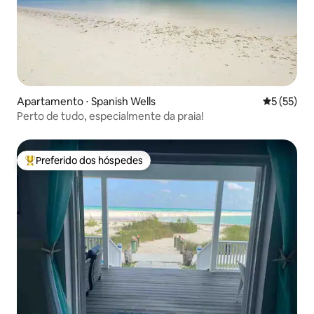
Apartamento ⋅ Spanish Wells
5 de uma a
5 (55)
Perto de tudo, especialmente da praia!
Preferido dos hóspedes
Entre os melhores preferidos dos hóspedes