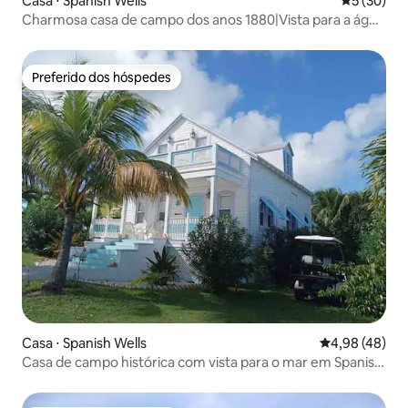
Casa ⋅ Spanish Wells
5 de uma a
5 (30)
Charmosa casa de campo dos anos 1880|Vista para a água
+ carrinho de golfe
Preferido dos hóspedes
Preferido dos hóspedes
Casa ⋅ Spanish Wells
4,98 de uma a
4,98 (48)
Casa de campo histórica com vista para o mar em Spanish
Wells.