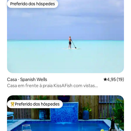
Preferido dos hóspedes
Preferido dos hóspedes
Casa ⋅ Spanish Wells
4,95 de uma a
4,95 (19)
Casa em frente à praia KissAFish com vistas
espetaculares
Preferido dos hóspedes
Entre os melhores preferidos dos hóspedes