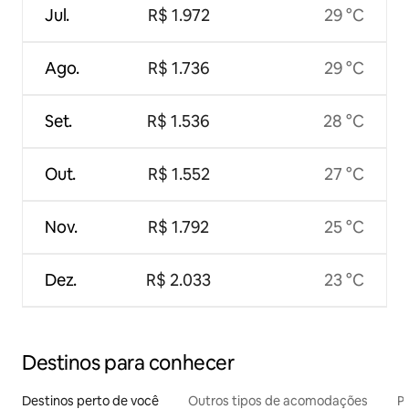
Jul.
R$ 1.972
29 °C
Ago.
R$ 1.736
29 °C
Set.
R$ 1.536
28 °C
Out.
R$ 1.552
27 °C
Nov.
R$ 1.792
25 °C
Dez.
R$ 2.033
23 °C
Destinos para conhecer
Destinos perto de você
Outros tipos de acomodações
Pr