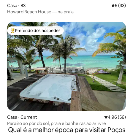
Casa ⋅ BS
5 de uma a
5 (33)
Howard Beach House — na praia
Preferido dos hóspedes
Entre os melhores preferidos dos hóspedes
Casa ⋅ Current
4,96 de uma a
4,96 (56)
Paraíso ao pôr do sol, praia e banheiras ao ar livre
Qual é a melhor época para visitar Poços