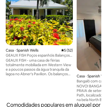
Casa ⋅ Spanish Wells
5 de uma avaliação média de
5 (52)
GEAUX FISH Poços espanhóis Balanços
no mar Jardim exuberante
GEAUX FISH - uma casa de férias
totalmente mobiliada em Western View
e a poucos passos da água tranquila da
lagoa no Abner's Pavilion. Os balanços
Casa ⋅ Spanish Wel
marítimos de New Spanish Wells ficam a
Bangalô com camin
uma curta caminhada da nossa porta da
NOVO! BANGALÔ
frente. 1 quarto, 2 banheiros
PRAIA de setembr
COMPLETOS. Caiaque, churrasqueira,
Path, localizado na
chuveiro ao ar livre, snorkel,
na bela North Bea
equipamentos de praia. Acomoda 4.
Comodidades populares em aluguel por
Uma curta caminha
SISTEMA DE ÁGUA DE RESERVA DE 250