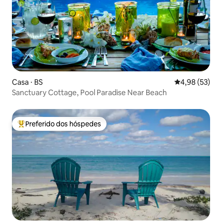
Casa ⋅ BS
4,98 de uma a
4,98 (53)
Sanctuary Cottage, Pool Paradise Near Beach
Preferido dos hóspedes
Entre os melhores preferidos dos hóspedes