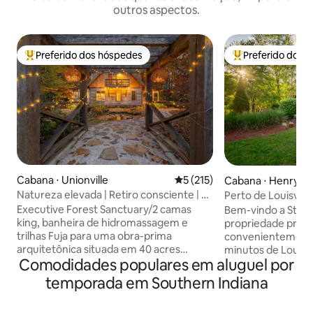
outros aspectos.
Preferido dos hóspedes
Preferido dos 
Entre os melhores preferidos dos hóspedes
Entre os melhore
Cabana ⋅ Unionville
5 de uma avaliação média de 
5 (215)
Cabana ⋅ Henryvill
Natureza elevada | Retiro consciente | 2
Perto de Louisvill
camas king size
hidromassagem~Fo
Executive Forest Sanctuary/2 camas
Bem-vindo a Ston
king, banheira de hidromassagem e
propriedade priva
trilhas Fuja para uma obra-prima
convenientemente
arquitetônica situada em 40 acres
minutos de Louisville, KY. Est
Comodidades populares em aluguel por
privados e arborizados. Projetada para
refúgio! Ao entrar nas instalações, você
profissionais, casais e adultos ativos que
encontrará um po
temporada em Southern Indiana
buscam uma recarga de energias de alto
ferro personaliza
nível na natureza, a Cabin Porch
codificado. Stone Creek possui mais de