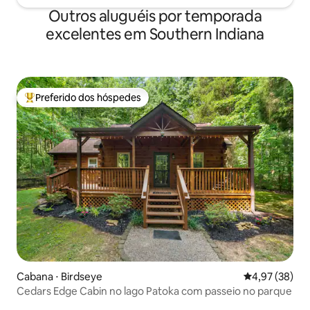
Outros aluguéis por temporada
excelentes em Southern Indiana
Preferido dos hóspedes
Entre os melhores preferidos dos hóspedes
Cabana ⋅ Birdseye
4,97 de uma a
4,97 (38)
Cedars Edge Cabin no lago Patoka com passeio no parque