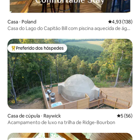
Casa ⋅ Poland
4,93 de uma av
4,93 (138)
Casa do Lago do Capitão Bill com piscina aquecida de água
salgada
Preferido dos hóspedes
Entre os melhores preferidos dos hóspedes
Casa de cúpula ⋅ Raywick
5 de uma a
5 (56)
Acampamento de luxo na trilha de Ridge-Bourbon