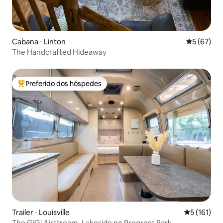
Cabana ⋅ Linton
5 de uma a
5 (67)
The Handcrafted Hideaway
Preferido dos hóspedes
Entre os melhores preferidos dos hóspedes
Trailer ⋅ Louisville
5 de uma av
5 (161)
The GiGi Airstream, Lakeside no Progress Park