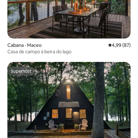
Cabana ⋅ Maceo
4,99 de uma a
4,99 (87)
Casa de campo à beira do lago
Superhost
Superhost