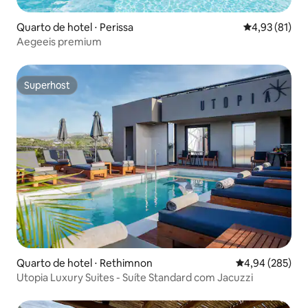
Quarto de hotel ⋅ Perissa
4,93 de uma a
4,93 (81)
Aegeeis premium
Superhost
Superhost
Quarto de hotel ⋅ Rethimnon
4,94 de uma ava
4,94 (285)
Utopia Luxury Suites - Suíte Standard com Jacuzzi