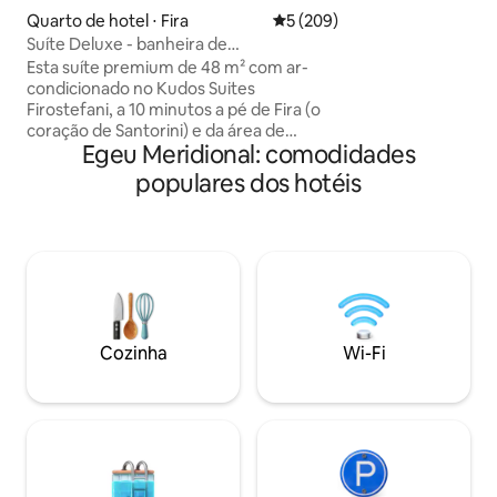
à propriedade, on
Quarto de hotel ⋅ Fira
5 de uma avaliação média de 
5 (209)
estacionar gratui
Suíte Deluxe - banheira de
moto ou seu quadr
hidromassagem privativa ao ar livre e
Esta suíte premium de 48 m² com ar-
para casais, amigo
vista para o mar
condicionado no Kudos Suites
se de que não há e
Firostefani, a 10 minutos a pé de Fira (o
andar.
coração de Santorini) e da área de
Egeu Meridional: comodidades
Caldera, acomoda até 3 hóspedes.
Mergulhe em uma banheira de
populares dos hotéis
hidromassagem privativa 24 horas por
dia, 7 dias por semana, relaxe em uma
área de estar com sofá-cama, durma em
uma cama king-size e refresque-se em
um banheiro com chuveiro, bidê e
produtos de higiene pessoal. A suíte
oferece guarda-roupa, cafeteira,
geladeira, cofre e smart TV. Desfrute de
Cozinha
Wi-Fi
café da manhã na suíte, piscina de borda
infinita compartilhada e estacionamento
público gratuito a 15 m de distância —
ideal para uma escapada.