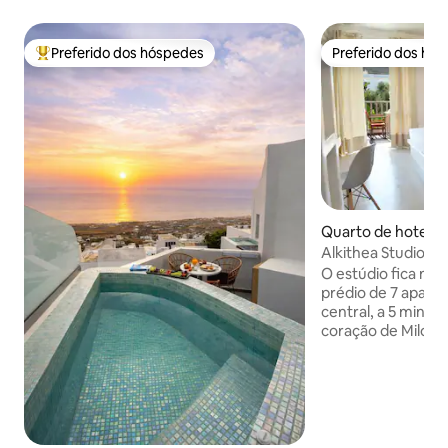
Preferido dos hóspedes
Preferido dos hó
Entre os melhores preferidos dos hóspedes
Preferido dos hó
Quarto de hotel ⋅
Alkithea Studios —
O estúdio fica no
prédio de 7 apart
central, a 5 minut
coração de Milos.
uma área tranquil
em flor. Há um mi
do outro lado da 
caixa eletrônico 
ônibus e táxi a 15
estacionamento p