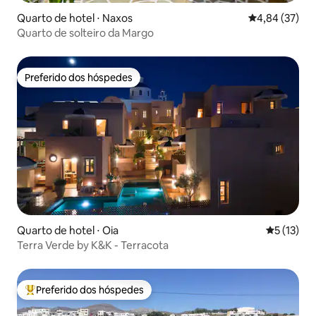
Quarto de hotel ⋅ Naxos
4,84 de uma a
4,84 (37)
Quarto de solteiro da Margo
Preferido dos hóspedes
Preferido dos hóspedes
Quarto de hotel ⋅ Oia
5 de uma a
5 (13)
Terra Verde by K&K - Terracota
Preferido dos hóspedes
Entre os melhores preferidos dos hóspedes