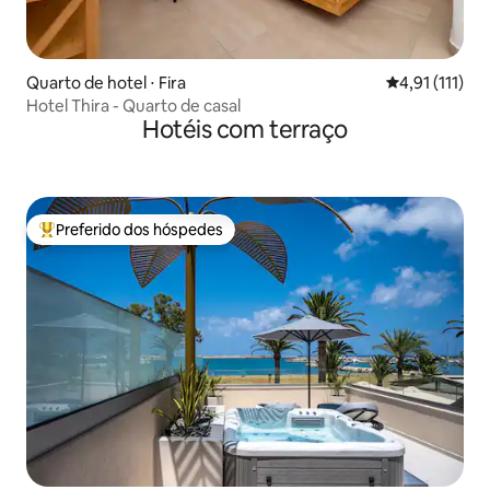
Quarto de hotel ⋅ Fira
4,91 de uma a
4,91 (111)
Hotel Thira - Quarto de casal
Hotéis com terraço
Preferido dos hóspedes
Entre os melhores preferidos dos hóspedes