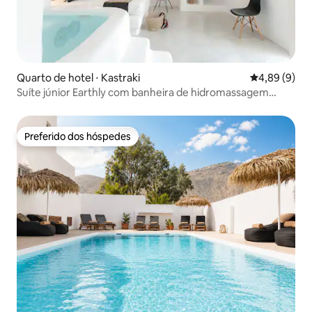
Quarto de hotel ⋅ Kastraki
4,89 de uma 
4,89 (9)
Suíte júnior Earthly com banheira de hidromassagem
interna e vista para o jardim
Preferido dos hóspedes
Preferido dos hóspedes