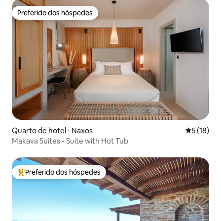
Preferido dos hóspedes
Preferido dos hóspedes
Quarto de hotel ⋅ Naxos
5 de uma a
5 (18)
Makava Suites - Suite with Hot Tub
Preferido dos hóspedes
Entre os melhores preferidos dos hóspedes