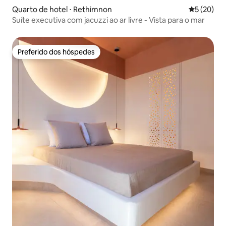
Quarto de hotel ⋅ Rethimnon
5 de uma a
5 (20)
Suíte executiva com jacuzzi ao ar livre - Vista para o mar
Preferido dos hóspedes
Preferido dos hóspedes