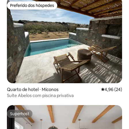
Preferido dos hóspedes
Preferido dos hóspedes
Quarto de hotel ⋅ Míconos
4,96 de uma a
4,96 (24)
Suíte Abelos com piscina privativa
Superhost
Superhost