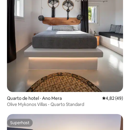
Quarto de hotel ⋅ Ano Mera
4,82 de uma a
4,82 (49)
Olive Mykonos Villas - Quarto Standard
Superhost
Superhost