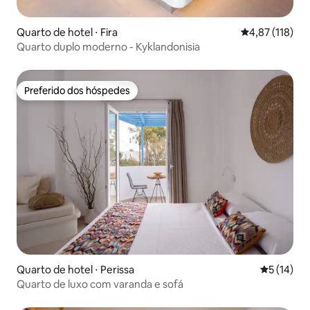
Quarto de hotel ⋅ Fira
4,87 de uma av
4,87 (118)
Quarto duplo moderno - Kyklandonisia
Preferido dos hóspedes
Preferido dos hóspedes
Quarto de hotel ⋅ Perissa
5 de uma a
5 (14)
Quarto de luxo com varanda e sofá