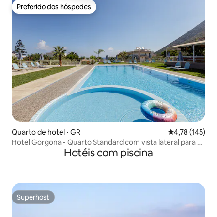
Preferido dos hóspedes
Preferido dos hóspedes
Quarto de hotel ⋅ GR
4,78 de uma av
4,78 (145)
Hotel Gorgona - Quarto Standard com vista lateral para o
Hotéis com piscina
mar
Superhost
Superhost