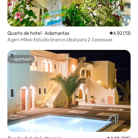
Quarto de hotel ⋅ Adamantas
4,92 de uma a
4,92 (13)
Ageri-Milos-Estúdio branco ideal para 2-3 pessoas
Superhost
Superhost