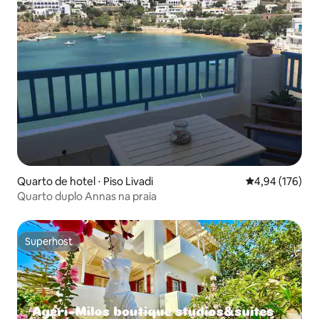
Quarto de hotel ⋅ Piso Livadi
4,94 de uma av
4,94 (176)
Quarto duplo Annas na praia
Superhost
Superhost