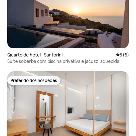
Quarto de hotel ⋅ Santorini
5 de uma 
5 (6)
Suíte soberba com piscina privativa e jacuzzi aquecida
Preferido dos hóspedes
Preferido dos hóspedes