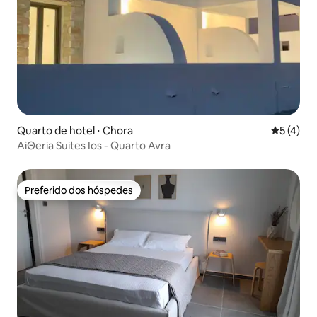
Quarto de hotel ⋅ Chora
5 de uma 
5 (4)
AiΘeria Suites Ios - Quarto Avra
Preferido dos hóspedes
Preferido dos hóspedes