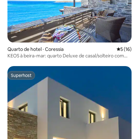
Quarto de hotel ⋅ Coressia
5 de uma a
5 (16)
KEOS à beira-mar: quarto Deluxe de casal/solteiro com
vista para o mar
Superhost
Superhost