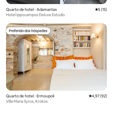
Quarto de hotel ⋅ Adamantas
5 de uma a
5 (15)
Hotel Ippocampos Deluxe Estúdio
Preferido dos hóspedes
Preferido dos hóspedes
Quarto de hotel ⋅ Ermoupoli
4,97 de uma a
4,97 (92)
Villa Maria Syros, Krokos