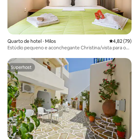
Quarto de hotel ⋅ Milos
4,82 de uma a
4,82 (79)
Estúdio pequeno e aconchegante Christina/vista para o
mar
Superhost
Superhost