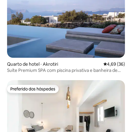
Quarto de hotel ⋅ Akrotiri
4,69 de uma a
4,69 (36)
Suíte Premium SPA com piscina privativa e banheira de
hidromassagem
Preferido dos hóspedes
Preferido dos hóspedes