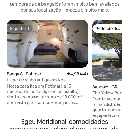
temporada de bangalôs foram muito bem avaliados
por sua localização, limpeza e muito mais.
Superhost
Preferido dos hó
Superhost
Preferido dos hó
Bangalô ⋅ Fotimari
4,98 de uma avaliação média de
4,98 (44)
Lagar de vinho antigo em Kea
Nossa casa fica em Fotimari, a 15
Bangalô ⋅ GR
minutos do porto (5,5 km de asfalto),
The Yellow Bunga
dentro do nosso terreno de 13.000 m²,
Frente ao mar, ba
com vista para colinas verdejantes
minimalista. Espaç
repletas de carvalhos e oliveiras, belas
quarto, com uma 
trilhas antigas sinalizadas para
equipada com utens
caminhada e a fantástica vista da aldeia
Egeu Meridional: comodidades
banheiro. Apenas alguns metros acima
de Chora (Ioulis). Esta característica casa
do nível do mar com