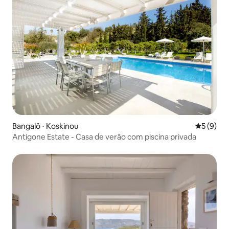
Bangalô ⋅ Koskinou
5 de uma 
5 (9)
Antigone Estate - Casa de verão com piscina privada