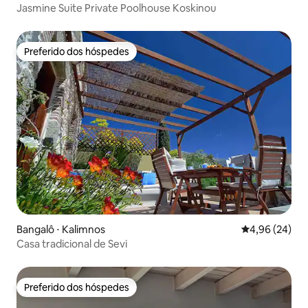
Jasmine Suite Private Poolhouse Koskinou
Preferido dos hóspedes
Preferido dos hóspedes
Bangalô ⋅ Kalimnos
4,96 de uma a
4,96 (24)
Casa tradicional de Sevi
Preferido dos hóspedes
Preferido dos hóspedes