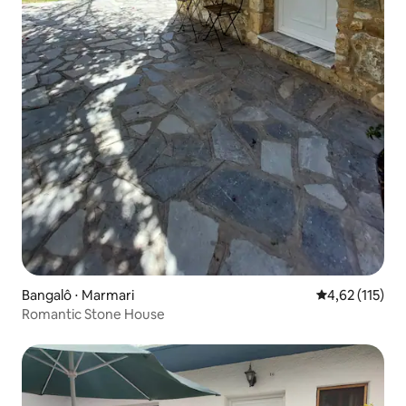
Bangalô ⋅ Marmari
4,62 de uma av
4,62 (115)
Romantic Stone House