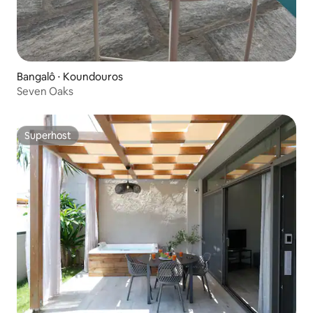
Bangalô ⋅ Koundouros
Seven Oaks
Superhost
Superhost