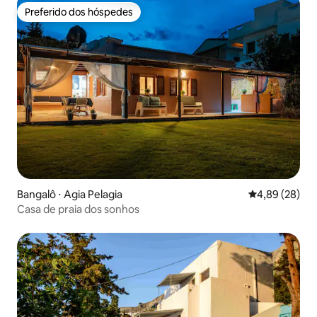
Preferido dos hóspedes
Preferido dos hóspedes
Bangalô ⋅ Agia Pelagia
4,89 de uma a
4,89 (28)
Casa de praia dos sonhos