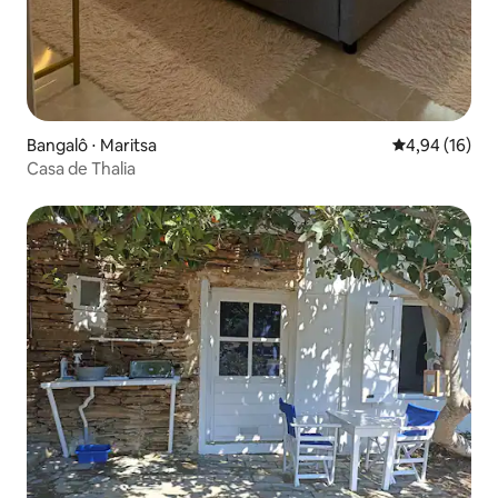
Bangalô ⋅ Maritsa
4,94 de uma a
4,94 (16)
Casa de Thalia