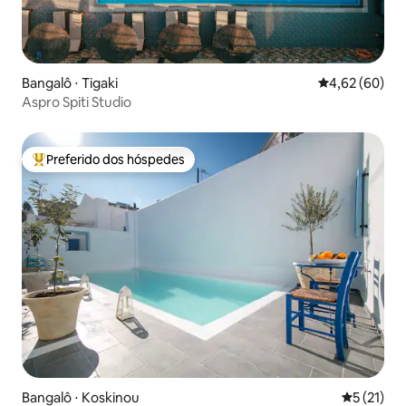
Bangalô ⋅ Tigaki
4,62 de uma a
4,62 (60)
Aspro Spiti Studio
Preferido dos hóspedes
Entre os melhores preferidos dos hóspedes
Bangalô ⋅ Koskinou
5 de uma a
5 (21)