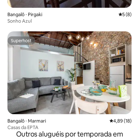
Bangalô ⋅ Pirgaki
5 de uma 
5 (8)
Sonho Azul
Superhost
Superhost
Bangalô ⋅ Marmari
4,89 de uma a
4,89 (18)
Casas da EPTA
Outros aluguéis por temporada em