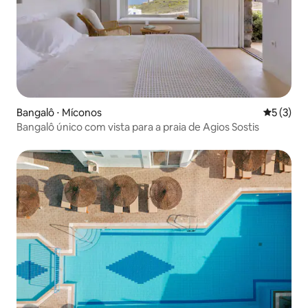
Bangalô ⋅ Míconos
5 de uma 
5 (3)
Bangalô único com vista para a praia de Agios Sostis