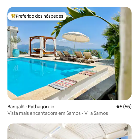
Preferido dos hóspedes
Entre os melhores preferidos dos hóspedes
Bangalô ⋅ Pythagoreio
5 de uma a
5 (56)
Vista mais encantadora em Samos - Villa Samos