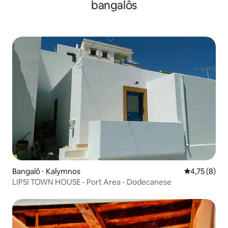
bangalôs
Bangalô ⋅ Kalymnos
4,75 de uma 
4,75 (8)
LIPSI TOWN HOUSE - Port Area - Dodecanese