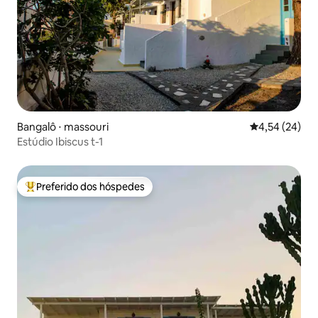
Bangalô ⋅ massouri
4,54 de uma a
4,54 (24)
Estúdio Ibiscus t-1
Preferido dos hóspedes
Entre os melhores preferidos dos hóspedes