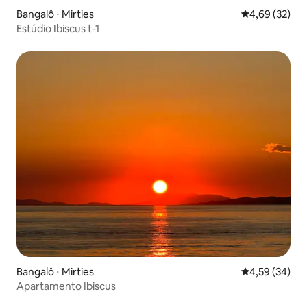
Bangalô ⋅ Mirties
4,69 de uma a
4,69 (32)
Estúdio Ibiscus t-1
Bangalô ⋅ Mirties
4,59 de uma a
4,59 (34)
Apartamento Ibiscus