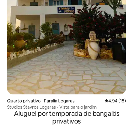
Quarto privativo ⋅ Paralia Logaras
4,94 de uma a
4,94 (18)
Studios Stavros Logaras - Vista para o jardim
Aluguel por temporada de bangalôs
privativos