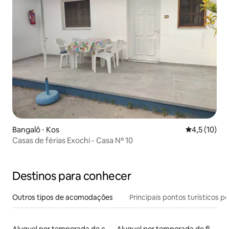
Bangalô ⋅ Kos
4,5 de uma a
4,5 (10)
Casas de férias Exochi - Casa Nº 10
Destinos para conhecer
Outros tipos de acomodações
Principais pontos turísticos po
Aluguel por temporada de casas de veraneio
Aluguel por temporada de flats