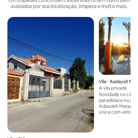
Os hóspedes concordam: estas vilas foram muito bem
avaliadas por sua localização, limpeza e muito mais.
Vila ⋅ Aadaysit Ma
A vila privada
Novidade no Líbano
paradisíaca no pi
Adassieh Marjaayo
única com vistas 
do sol e vistas pa
desde o pico mais
Adassieh até a praia de
Privada foi constr