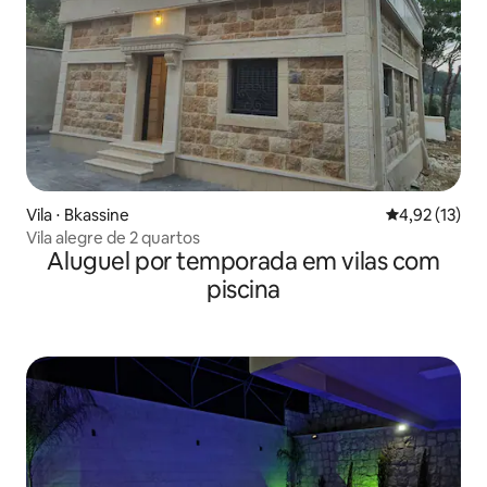
Vila ⋅ Bkassine
4,92 de uma a
4,92 (13)
Vila alegre de 2 quartos
Aluguel por temporada em vilas com
piscina