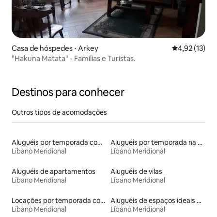
Casa de hóspedes ⋅ Arkey
4,92 de uma a
4,92 (13)
"Hakuna Matata" - Famílias e Turistas.
Destinos para conhecer
Outros tipos de acomodações
Aluguéis por temporada com suítes privativas
Aluguéis por temporada na orla
Líbano Meridional
Líbano Meridional
Aluguéis de apartamentos
Aluguéis de vilas
Líbano Meridional
Líbano Meridional
Locações por temporada com piscina
Aluguéis de espaços ideais para famílias
Líbano Meridional
Líbano Meridional