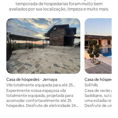
temporada de hospedarias foram muito bem
avaliados por sua localização, limpeza e muito mais.
Casa de hóspedes ⋅ Jernaya
Vila totalmente equipada para até 25
Soll hills
hóspedes.
Experimente nossa espaçosa vila
Casa de verão priv
totalmente equipada, projetada para
Saddiqine, sul do 
acomodar confortavelmente até 25
uma estadia relaxa
hóspedes. Desfrute de eletricidade 24
Desfrute de uma pi
horas por dia, 7 dias por semana, água
externa espaçosa,
quente, ar condicionado, Wi-Fi,
aberta e banheiro 