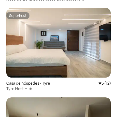
Superhost
Superhost
Casa de hóspedes ⋅ Tyre
5 de uma a
5 (12)
Tyre Host Hub