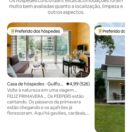
Os hóspedes concordam: estas acomodações foram
muito bem avaliadas quanto a localização, limpeza e
outros aspectos.
Preferido dos hóspedes
Preferido dos 
Entre os melhores preferidos dos hóspedes
Entre os melhore
Casa de hóspedes ⋅ Guilfor
4,99 de uma avaliação média de 
4,99 (526)
d
Volte à natureza em uma viagem
moderna com acabamento em madeira
FELIZ PRIMAVERA… Os PEEPERS estão
cantando. Os pássaros da primavera
estão chegando e os açafrões já
floresceram. Aqui há gaviões, cardeais,
gaios-azuis, tordos-azuis, tentilhões-
dourados e muito mais. Belas trilhas de
caminhada na floresta e ao longo da orla.