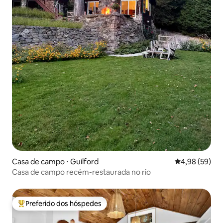
Casa de campo ⋅ Guilford
4,98 de uma a
4,98 (59)
Casa de campo recém-restaurada no rio
Preferido dos hóspedes
Entre os melhores preferidos dos hóspedes