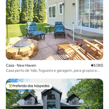
Casa ⋅ New Haven
5 de uma a
5 (90)
Casa perto de Yale, fogueira e garagem, para grupos e
famílias
Preferido dos hóspedes
Entre os melhores preferidos dos hóspedes