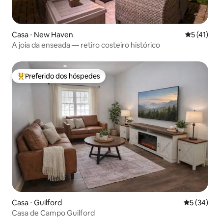
Casa ⋅ New Haven
5 de uma a
5 (41)
A joia da enseada — retiro costeiro histórico
Preferido dos hóspedes
Entre os melhores preferidos dos hóspedes
Casa ⋅ Guilford
5 de uma a
5 (34)
Casa de Campo Guilford