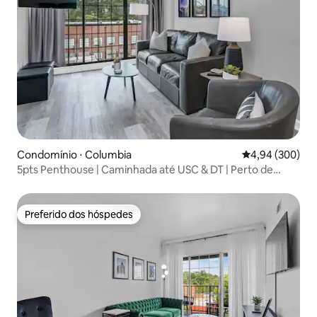
Condomínio ⋅ Columbia
4,94 de uma ava
4,94 (300)
5pts Penthouse | Caminhada até USC & DT | Perto de
FtJackson
Preferido dos hóspedes
Preferido dos hóspedes