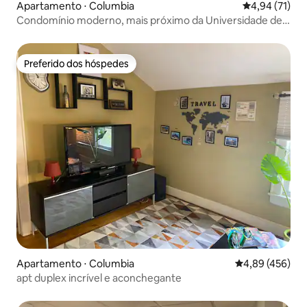
Apartamento ⋅ Columbia
4,94 de uma a
4,94 (71)
Condomínio moderno, mais próximo da Universidade de
SC
Preferido dos hóspedes
Preferido dos hóspedes
Apartamento ⋅ Columbia
4,89 de uma av
4,89 (456)
apt duplex incrível e aconchegante