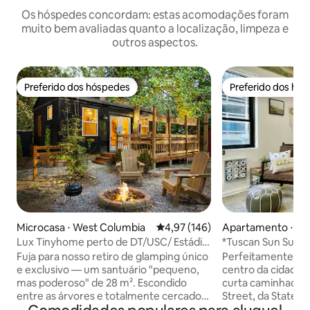
Os hóspedes concordam: estas acomodações foram
muito bem avaliadas quanto a localização, limpeza e
outros aspectos.
Preferido dos hóspedes
Preferido dos hó
Preferido dos hóspedes
Preferido dos hó
Microcasa ⋅ West Columbia
4,97 de uma avaliação média de 
4,97 (146)
Apartamento ⋅ Co
Lux Tinyhome perto de DT/USC/ Estádio
*Tuscan Sun Suíte
/Ft. Jackson
cidade com esta
Fuja para nosso retiro de glamping único
Perfeitamente sit
e exclusivo — um santuário "pequeno,
centro da cidade! 
mas poderoso" de 28 m². Escondido
curta caminhada d
entre as árvores e totalmente cercado
Street, da State 
para privacidade, ele possui uma cozinha
USC e a uma curta 