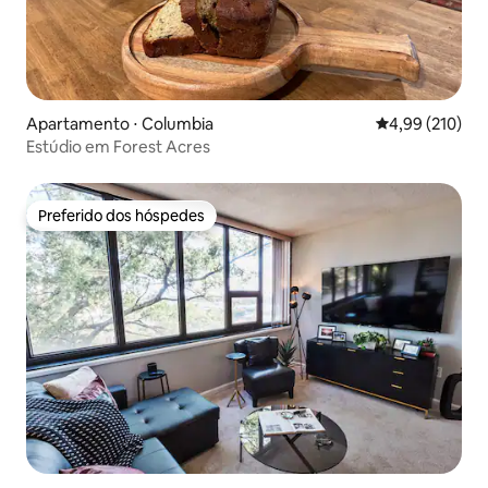
Apartamento ⋅ Columbia
4,99 de uma av
4,99 (210)
Estúdio em Forest Acres
Preferido dos hóspedes
Preferido dos hóspedes