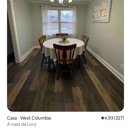
Casa ⋅ West Columbia
4,93 de uma av
4,93 (327)
A casa da Lucy