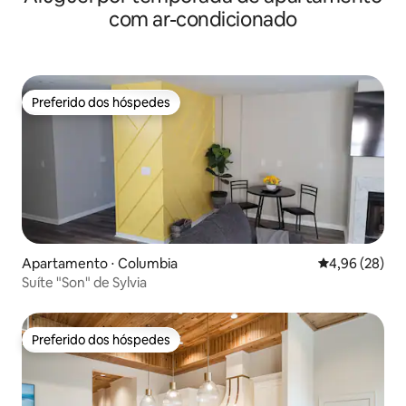
com ar-condicionado
Preferido dos hóspedes
Preferido dos hóspedes
Apartamento ⋅ Columbia
4,96 de uma a
4,96 (28)
Suíte "Son" de Sylvia
Preferido dos hóspedes
Preferido dos hóspedes