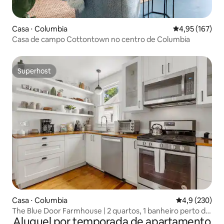
Casa ⋅ Columbia
4,95 de uma av
4,95 (167)
Casa de campo Cottontown no centro de Columbia
Superhost
Superhost
Casa ⋅ Columbia
4,9 de uma av
4,9 (230)
The Blue Door Farmhouse | 2 quartos, 1 banheiro perto de
Aluguel por temporada de apartamento
DT Cola