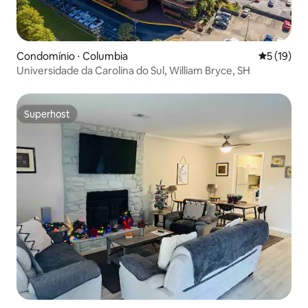
Condomínio ⋅ Columbia
5 de uma a
5 (19)
Universidade da Carolina do Sul, William Bryce, SH
Superhost
Superhost