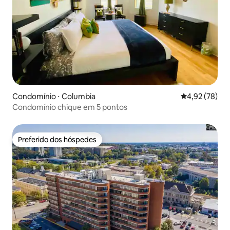
Condomínio ⋅ Columbia
4,92 de uma a
4,92 (78)
Condomínio chique em 5 pontos
Preferido dos hóspedes
Preferido dos hóspedes