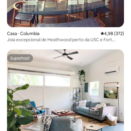
Casa ⋅ Columbia
4,98 de uma av
4,98 (372)
Joia excepcional de Heathwood perto da USC e Fort
Jackson!
Superhost
Superhost