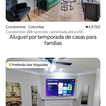
Condomínio ⋅ Columbia
4,9 de uma a
4,9 (52)
Condomínio 2BR na moda: caminhada até a USC
Aluguel por temporada de casas para
famílias
Preferido dos hóspedes
Entre os melhores preferidos dos hóspedes