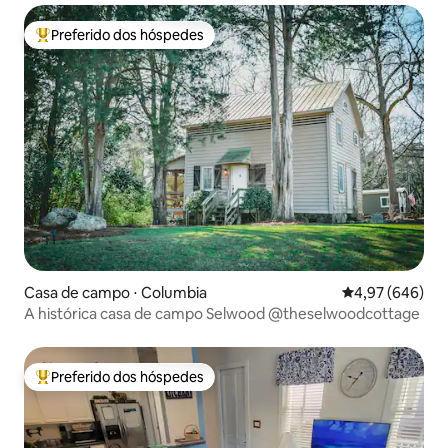
Preferido dos hóspedes
Entre os melhores preferidos dos hóspedes
Casa de campo ⋅ Columbia
4,97 de uma ava
4,97 (646)
A histórica casa de campo Selwood @theselwoodcottage
Preferido dos hóspedes
Entre os melhores preferidos dos hóspedes