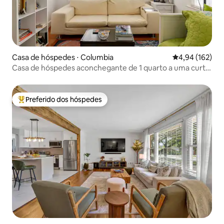
Casa de hóspedes ⋅ Columbia
4,94 de uma av
4,94 (162)
Casa de hóspedes aconchegante de 1 quarto a uma curta
distância da USC
Preferido dos hóspedes
Entre os melhores preferidos dos hóspedes