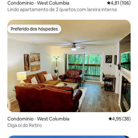
Condomínio ⋅ West Columbia
4,81 de uma av
4,81 (106)
Lindo apartamento de 2 quartos com lareira interna
Preferido dos hóspedes
Preferido dos hóspedes
Condomínio ⋅ West Columbia
4,95 de uma a
4,95 (38)
Diga oi do Retiro