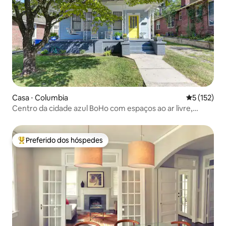
Casa ⋅ Columbia
5 de uma av
5 (152)
Centro da cidade azul BoHo com espaços ao ar livre,
grelha e FP
Preferido dos hóspedes
Entre os melhores preferidos dos hóspedes