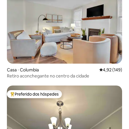
Casa ⋅ Columbia
4,92 de uma av
4,92 (149)
Retiro aconchegante no centro da cidade
Preferido dos hóspedes
Entre os melhores preferidos dos hóspedes