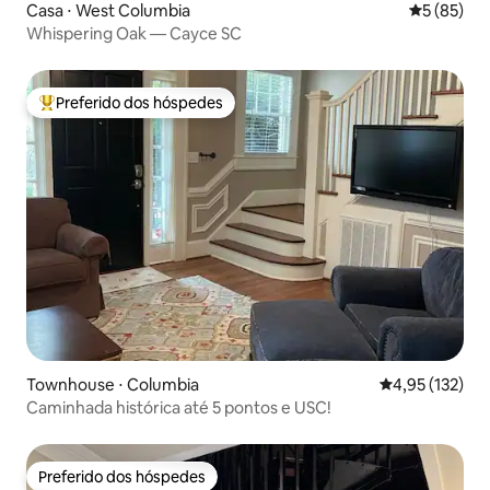
Casa ⋅ West Columbia
5 de uma a
5 (85)
Whispering Oak — Cayce SC
Preferido dos hóspedes
Entre os melhores preferidos dos hóspedes
Townhouse ⋅ Columbia
4,95 de uma av
4,95 (132)
Caminhada histórica até 5 pontos e USC!
Preferido dos hóspedes
Preferido dos hóspedes