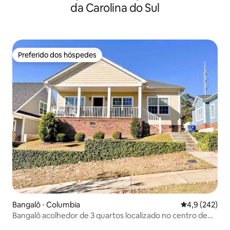
da Carolina do Sul
Preferido dos hóspedes
Preferido dos hóspedes
Bangalô ⋅ Columbia
4,9 de uma av
4,9 (242)
Bangalô acolhedor de 3 quartos localizado no centro de
Columbia