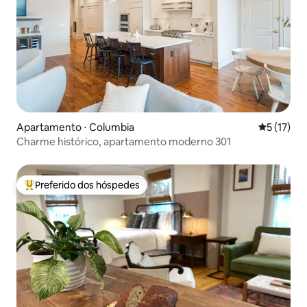
Apartamento ⋅ Columbia
5 de uma a
5 (17)
Charme histórico, apartamento moderno 301
Preferido dos hóspedes
Entre os melhores preferidos dos hóspedes