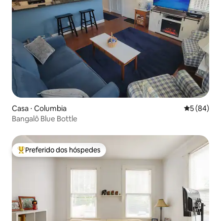
Casa ⋅ Columbia
5 de uma a
5 (84)
Bangalô Blue Bottle
Preferido dos hóspedes
Entre os melhores preferidos dos hóspedes