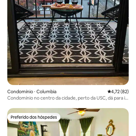
Condomínio ⋅ Columbia
4,72 de uma a
4,72 (82)
Condomínio no centro da cidade, perto da USC, dá para ir
a pé
Preferido dos hóspedes
Preferido dos hóspedes