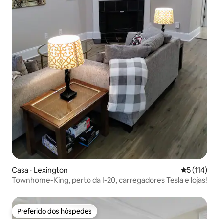
Casa ⋅ Lexington
5 de uma av
5 (114)
Townhome-King, perto da I-20, carregadores Tesla e lojas!
Preferido dos hóspedes
Preferido dos hóspedes