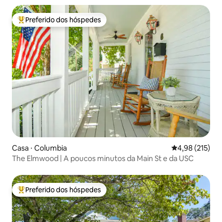
Preferido dos hóspedes
Entre os melhores preferidos dos hóspedes
Casa ⋅ Columbia
4,98 de uma av
4,98 (215)
The Elmwood | A poucos minutos da Main St e da USC
Preferido dos hóspedes
Entre os melhores preferidos dos hóspedes