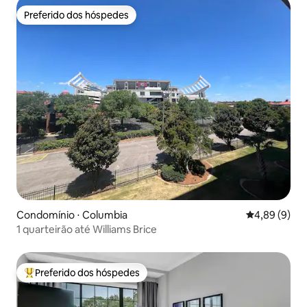
Preferido dos hóspedes
Preferido dos hóspedes
Condomínio ⋅ Columbia
4,89 de uma 
4,89 (9)
1 quarteirão até Williams Brice
Preferido dos hóspedes
Entre os melhores preferidos dos hóspedes