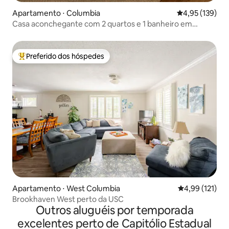
Apartamento ⋅ Columbia
4,95 de uma av
4,95 (139)
Casa aconchegante com 2 quartos e 1 banheiro em
Heathwood
Preferido dos hóspedes
Entre os melhores preferidos dos hóspedes
Apartamento ⋅ West Columbia
4,99 de uma av
4,99 (121)
Brookhaven West perto da USC
Outros aluguéis por temporada
excelentes perto de Capitólio Estadual