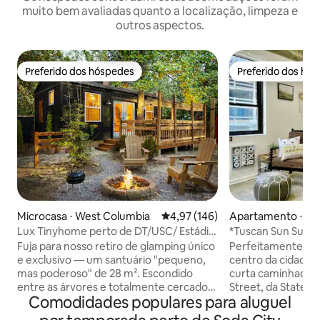
muito bem avaliadas quanto a localização, limpeza e
outros aspectos.
Preferido dos hóspedes
Preferido dos hó
Preferido dos hóspedes
Preferido dos hó
Microcasa ⋅ West Columbia
4,97 de uma avaliação média de 
4,97 (146)
Apartamento ⋅ Co
Lux Tinyhome perto de DT/USC/ Estádio
*Tuscan Sun Suíte
/Ft. Jackson
cidade com esta
Fuja para nosso retiro de glamping único
Perfeitamente sit
e exclusivo — um santuário "pequeno,
centro da cidade! 
mas poderoso" de 28 m². Escondido
curta caminhada d
entre as árvores e totalmente cercado
Street, da State 
Comodidades populares para aluguel
para privacidade, ele possui uma cozinha
USC e a uma curta 
compacta, uma máquina de lavar/secar
Williams Brice Stad