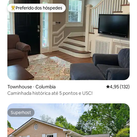
Preferido dos hóspedes
Entre os melhores preferidos dos hóspedes
Townhouse ⋅ Columbia
4,95 de uma av
4,95 (132)
Caminhada histórica até 5 pontos e USC!
Superhost
Superhost