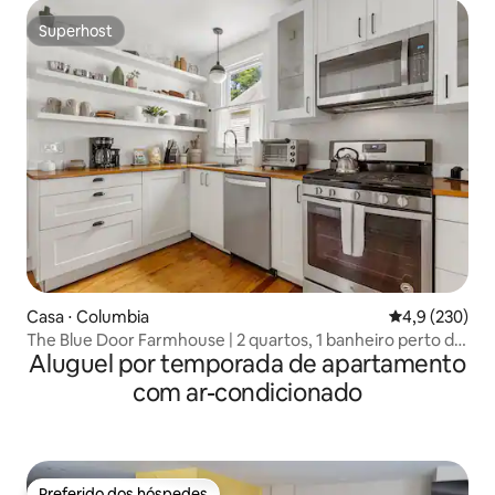
Superhost
Superhost
Casa ⋅ Columbia
4,9 de uma av
4,9 (230)
The Blue Door Farmhouse | 2 quartos, 1 banheiro perto de
Aluguel por temporada de apartamento
DT Cola
com ar-condicionado
Preferido dos hóspedes