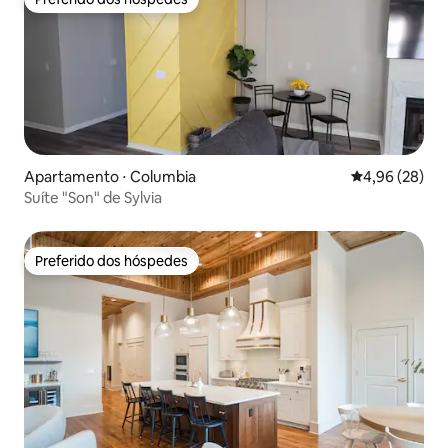
Preferido dos hóspedes
Apartamento ⋅ Columbia
4,96 de uma a
4,96 (28)
Suíte "Son" de Sylvia
Preferido dos hóspedes
Preferido dos hóspedes