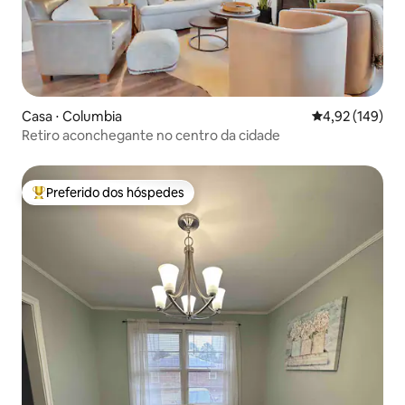
Casa ⋅ Columbia
4,92 de uma av
4,92 (149)
Retiro aconchegante no centro da cidade
Preferido dos hóspedes
Entre os melhores preferidos dos hóspedes