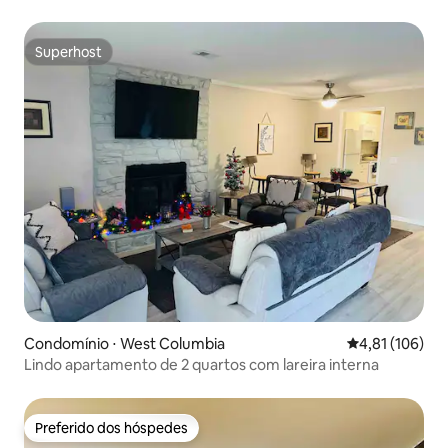
Superhost
Superhost
Condomínio ⋅ West Columbia
4,81 de uma av
4,81 (106)
Lindo apartamento de 2 quartos com lareira interna
Preferido dos hóspedes
Preferido dos hóspedes