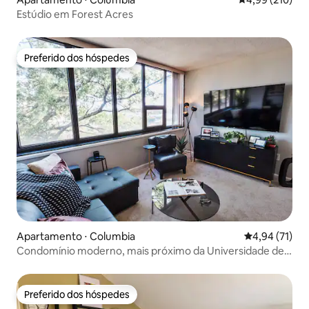
Estúdio em Forest Acres
Preferido dos hóspedes
Preferido dos hóspedes
Apartamento ⋅ Columbia
4,94 de uma a
4,94 (71)
Condomínio moderno, mais próximo da Universidade de
SC
Preferido dos hóspedes
Preferido dos hóspedes