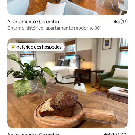
Apartamento ⋅ Columbia
5 de uma a
5 (17)
Charme histórico, apartamento moderno 301
Preferido dos hóspedes
Entre os melhores preferidos dos hóspedes
Apartamento ⋅ Columbia
4,99 de uma av
4,99 (210)