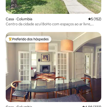
Casa ⋅ Columbia
5 de uma av
5 (152)
Centro da cidade azul BoHo com espaços ao ar livre,
grelha e FP
Preferido dos hóspedes
Entre os melhores preferidos dos hóspedes