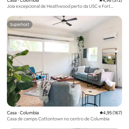
Casa ⋅ Columbia
4,98 de uma av
4,98 (372)
Joia excepcional de Heathwood perto da USC e Fort
Jackson!
Superhost
Superhost
Casa ⋅ Columbia
4,95 de uma av
4,95 (167)
Casa de campo Cottontown no centro de Columbia