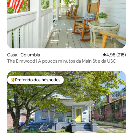
Casa ⋅ Columbia
4,98 de uma av
4,98 (215)
The Elmwood | A poucos minutos da Main St e da USC
Preferido dos hóspedes
Entre os melhores preferidos dos hóspedes