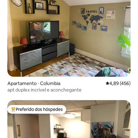
Apartamento ⋅ Columbia
4,89 de uma av
4,89 (456)
apt duplex incrível e aconchegante
Preferido dos hóspedes
Entre os melhores preferidos dos hóspedes