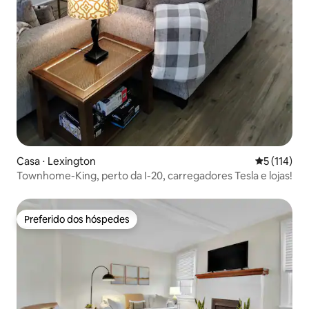
Casa ⋅ Lexington
5 de uma av
5 (114)
Townhome-King, perto da I-20, carregadores Tesla e lojas!
Preferido dos hóspedes
Preferido dos hóspedes