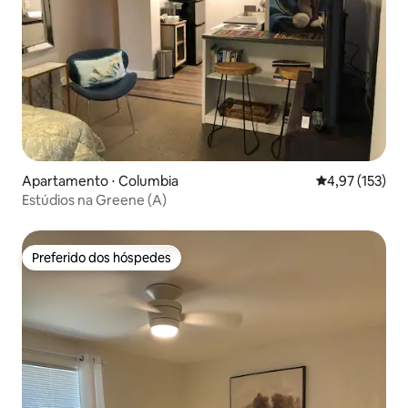
Apartamento ⋅ Columbia
4,97 de uma av
4,97 (153)
Estúdios na Greene (A)
Preferido dos hóspedes
Preferido dos hóspedes