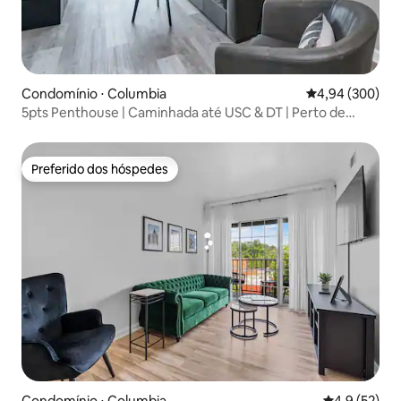
Condomínio ⋅ Columbia
4,94 de uma ava
4,94 (300)
5pts Penthouse | Caminhada até USC & DT | Perto de
FtJackson
Preferido dos hóspedes
Preferido dos hóspedes
Condomínio ⋅ Columbia
4,9 de uma a
4,9 (52)