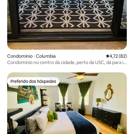
Condomínio ⋅ Columbia
4,72 de uma a
4,72 (82)
Condomínio no centro da cidade, perto da USC, dá para ir
a pé
Preferido dos hóspedes
Preferido dos hóspedes