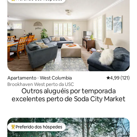
Entre os melhores preferidos dos hóspedes
Apartamento ⋅ West Columbia
4,99 de uma av
4,99 (121)
Brookhaven West perto da USC
Outros aluguéis por temporada
excelentes perto de Soda City Market
Preferido dos hóspedes
Entre os melhores preferidos dos hóspedes