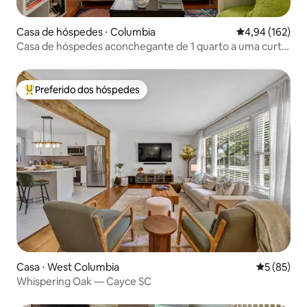
Casa de hóspedes ⋅ Columbia
4,94 de uma av
4,94 (162)
Casa de hóspedes aconchegante de 1 quarto a uma curta
distância da USC
Preferido dos hóspedes
Entre os melhores preferidos dos hóspedes
Casa ⋅ West Columbia
5 de uma a
5 (85)
Whispering Oak — Cayce SC