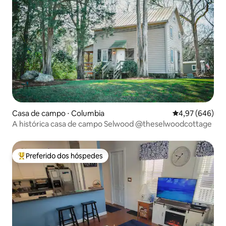
Casa de campo ⋅ Columbia
4,97 de uma ava
4,97 (646)
A histórica casa de campo Selwood @theselwoodcottage
Preferido dos hóspedes
Entre os melhores preferidos dos hóspedes