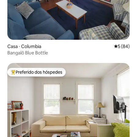
Casa ⋅ Columbia
5 de uma a
5 (84)
Bangalô Blue Bottle
Preferido dos hóspedes
Entre os melhores preferidos dos hóspedes