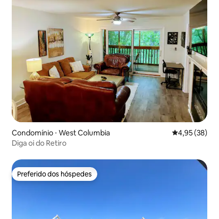
Condomínio ⋅ West Columbia
4,95 de uma a
4,95 (38)
Diga oi do Retiro
Preferido dos hóspedes
Preferido dos hóspedes