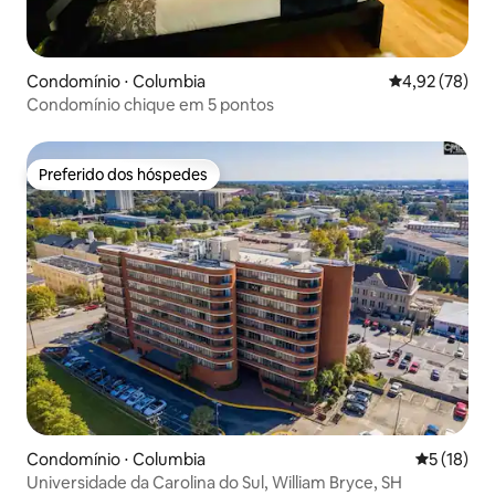
Condomínio ⋅ Columbia
4,92 de uma a
4,92 (78)
Condomínio chique em 5 pontos
Preferido dos hóspedes
Preferido dos hóspedes
Condomínio ⋅ Columbia
5 de uma a
5 (18)
Universidade da Carolina do Sul, William Bryce, SH