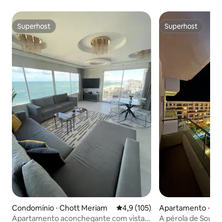
Superhost
Superhost
Superhost
Superhost
Condomínio ⋅ Chott Meriam
4,9 de uma avaliação média de 
4,9 (105)
Apartamento ⋅ So
Apartamento aconchegante com vista
A pérola de Souss