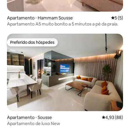
Apartamento ⋅ Hammam Sousse
5 de uma 
5 (5)
Apartamento A5 muito bonito a 5 minutos a pé da praia.
Preferido dos hóspedes
Preferido dos hóspedes
Apartamento ⋅ Sousse
4,93 de uma a
4,93 (88)
Apartamento de luxo New