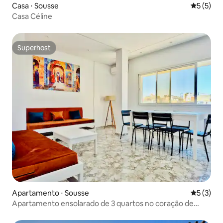
Casa ⋅ Sousse
5 de uma 
5 (5)
Casa Céline
Superhost
Superhost
Apartamento ⋅ Sousse
5 de uma 
5 (3)
Apartamento ensolarado de 3 quartos no coração de
Sousse