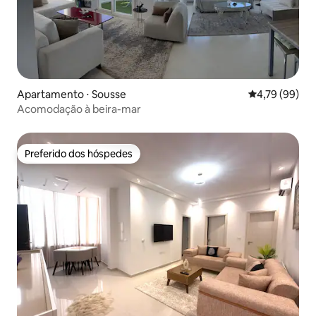
Apartamento ⋅ Sousse
4,79 de uma a
4,79 (99)
Acomodação à beira-mar
Preferido dos hóspedes
Preferido dos hóspedes