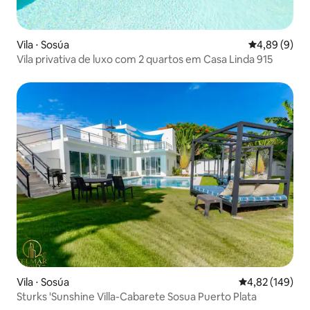
Vila ⋅ Sosúa
4,89 de uma 
4,89 (9)
Vila privativa de luxo com 2 quartos em Casa Linda 915
Vila ⋅ Sosúa
4,82 de uma av
4,82 (149)
Sturks 'Sunshine Villa-Cabarete Sosua Puerto Plata