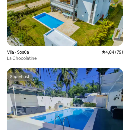
Vila ⋅ Sosúa
4,84 de uma a
4,84 (79)
La Chocolatine
Superhost
Superhost