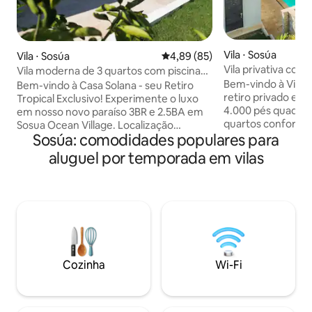
Vila ⋅ Sosúa
Vila ⋅ Sosúa
4,89 de uma avaliação média de
4,89 (85)
Vila privativa com 
Vila moderna de 3 quartos com piscina
Terraço panorâmic
em Sosua Ocean Village
Bem-vindo à Villa
Bem-vindo à Casa Solana - seu Retiro
retiro privado em C
Tropical Exclusivo! Experimente o luxo
4.000 pés quadrad
em nosso novo paraíso 3BR e 2.5BA em
quartos confortáv
Sosua Ocean Village. Localização
Sosúa: comodidades populares para
abertos e uma co
privilegiada em um exclusivo
equipada, ideal pa
condomínio fechado com acesso a
aluguel por temporada em vilas
interna e externa. Relaxe na piscin
praias, cultura e comodidades de elite.
privativa, bar ao ar
Seu oásis privado possui um espaço
som Sonos em toda
externo aconchegante com piscina
piscina e dois ter
privativa. Desfrute de elegância tropical
terraço com vista 
com móveis modernos e ótimas
para o pôr do sol. 
comodidades, incluindo restaurantes,
concierge está dis
parques aquáticos e muito mais. Ideal
organizar transpor
para trabalho ou diversão. Reserve
Cozinha
Wi-Fi
excursões e viagen
agora para uma escapadela dominicana
inesquecível! Seu Safe Haven está à sua
espera.