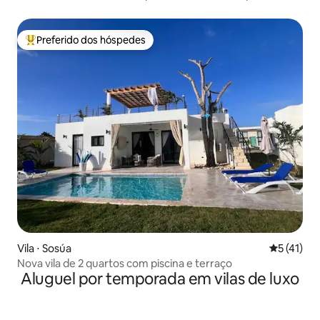
Preferido dos hóspedes
Entre os melhores preferidos dos hóspedes
Vila ⋅ Sosúa
5 de uma a
5 (41)
Nova vila de 2 quartos com piscina e terraço
Aluguel por temporada em vilas de luxo