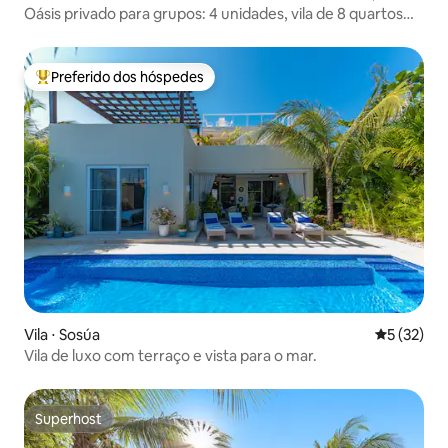
Oásis privado para grupos: 4 unidades, vila de 8 quartos
com piscina
Preferido dos hóspedes
Entre os melhores preferidos dos hóspedes
Vila ⋅ Sosúa
5 de uma a
5 (32)
Vila de luxo com terraço e vista para o mar.
Superhost
Superhost