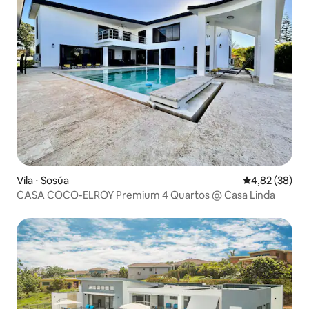
Vila ⋅ Sosúa
4,82 de uma a
4,82 (38)
CASA COCO-ELROY Premium 4 Quartos @ Casa Linda