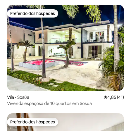
Preferido dos hóspedes
Preferido dos hóspedes
Vila ⋅ Sosúa
4,85 de uma a
4,85 (41)
Vivenda espaçosa de 10 quartos em Sosua
Preferido dos hóspedes
Preferido dos hóspedes