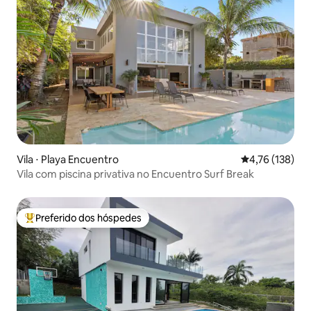
Vila ⋅ Playa Encuentro
4,76 de uma av
4,76 (138)
Vila com piscina privativa no Encuentro Surf Break
Preferido dos hóspedes
Entre os melhores preferidos dos hóspedes