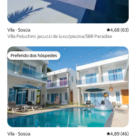
Vila ⋅ Sosúa
4,68 de uma a
4,68 (63)
Villa Peluchini: jacuzzi de luxo/piscina/5BR Paradise
Preferido dos hóspedes
Preferido dos hóspedes
Vila ⋅ Sosúa
4,89 de uma a
4,89 (46)