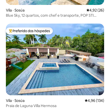
Vila ⋅ Sosúa
4,92 de uma a
4,92 (26)
Blue Sky, 12 quartos, com chef e transporte, POP STI
incluído
Preferido dos hóspedes
Entre os melhores preferidos dos hóspedes
Vila ⋅ Sosúa
4,96 de uma av
4,96 (134)
Praia de Laguna Villa Hermosa