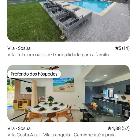
Vila ⋅ Sosúa
5 de uma a
5 (14)
Villa Tula, um oásis de tranquilidade para a família
Preferido dos hóspedes
Preferido dos hóspedes
Vila ⋅ Sosúa
4,88 de uma a
4,88 (57)
Villa Costa Azul - Vila tranquila - Caminhe até a praia