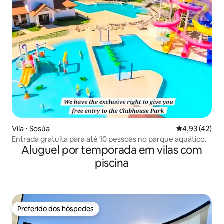
Vila ⋅ Sosúa
4,93 de uma a
4,93 (42)
Entrada gratuita para até 10 pessoas no parque aquático.
Aluguel por temporada em vilas com
piscina
Preferido dos hóspedes
Preferido dos hóspedes