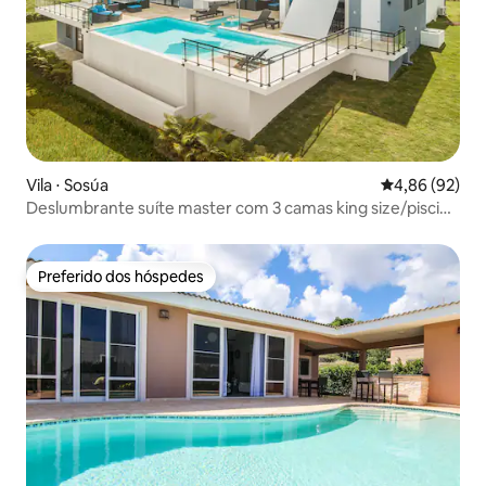
Vila ⋅ Sosúa
4,86 de uma a
4,86 (92)
Deslumbrante suíte master com 3 camas king size/piscina
privativa/sala de jogos
Preferido dos hóspedes
Preferido dos hóspedes