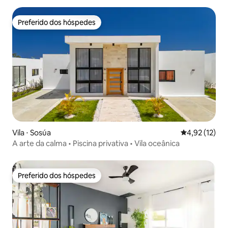
Preferido dos hóspedes
Preferido dos hóspedes
Vila ⋅ Sosúa
4,92 de uma a
4,92 (12)
A arte da calma • Piscina privativa • Vila oceânica
Preferido dos hóspedes
Preferido dos hóspedes