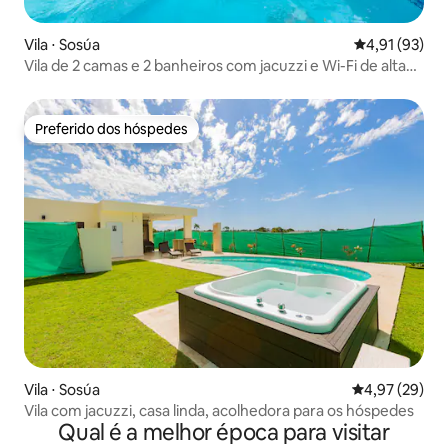
Vila ⋅ Sosúa
4,91 de uma a
4,91 (93)
Vila de 2 camas e 2 banheiros com jacuzzi e Wi-Fi de alta
velocidade
Preferido dos hóspedes
Preferido dos hóspedes
Vila ⋅ Sosúa
4,97 de uma a
4,97 (29)
Vila com jacuzzi, casa linda, acolhedora para os hóspedes
Qual é a melhor época para visitar