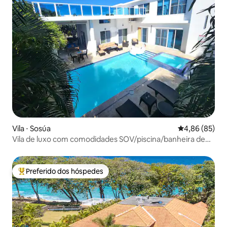
Vila ⋅ Sosúa
4,86 de uma a
4,86 (85)
Vila de luxo com comodidades SOV/piscina/banheira de
hidromassagem/churrasqueira
Preferido dos hóspedes
Entre os melhores preferidos dos hóspedes