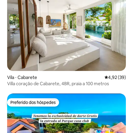
Vila ⋅ Cabarete
4,92 de uma a
4,92 (39)
Villa coração de Cabarete, 4BR, praia a 100 metros
Preferido dos hóspedes
Preferido dos hóspedes