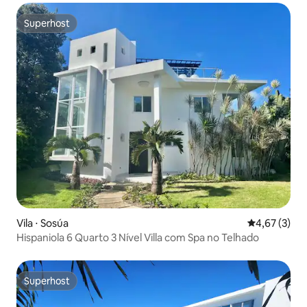
Superhost
Superhost
Vila ⋅ Sosúa
4,67 de uma 
4,67 (3)
Hispaniola 6 Quarto 3 Nível Villa com Spa no Telhado
Superhost
Superhost