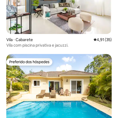
Vila ⋅ Cabarete
4,91 de uma a
4,91 (35)
Vila com piscina privativa e jacuzzi.
Preferido dos hóspedes
Preferido dos hóspedes