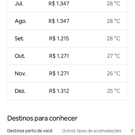
Jul.
R$ 1.347
28 °C
Ago.
R$ 1.347
28 °C
Set.
R$ 1.215
28 °C
Out.
R$ 1.271
27 °C
Nov.
R$ 1.271
26 °C
Dez.
R$ 1.312
25 °C
Destinos para conhecer
Destinos perto de você
Outros tipos de acomodações
Pr