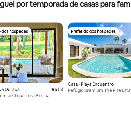
guel por temporada de casas para famí
o dos hóspedes
Preferido dos hóspedes
o dos hóspedes
Preferido dos hóspedes
Casa ⋅ Playa Encuentro
aya Dorada
5 de uma avaliação média de 5, 5 avalia
5 (5)
Refúgio premium The Rise Esta
um de 3 quartos | Piscina
e vista para o campo de golfe