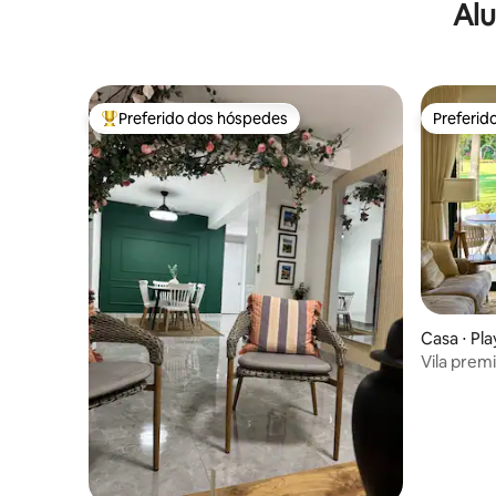
Alu
Preferido dos hóspedes
Preferid
Entre os melhores preferidos dos hóspedes
Preferid
Casa ⋅ Pl
Vila premi
privativa 