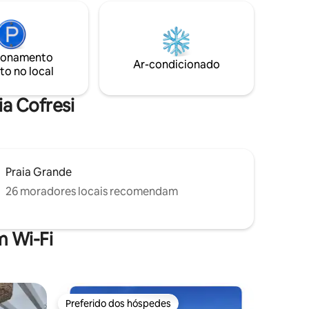
apartamento tem 3 camas cada uma
dor,
com ar condicionado e TV, 2 banheiros
, estamos
com água quente, uma cozinha
o é
totalmente equipada e um escritório em
 10 a 7
ionamento
casa.
Ar-condicionado
to no local
ia Cofresi
Praia Grande
26 moradores locais recomendam
 Wi-Fi
Preferido dos hóspedes