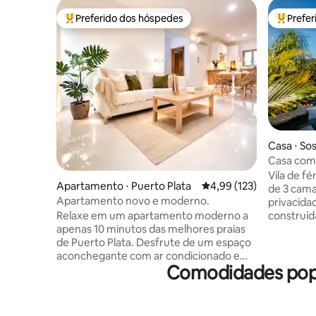
Preferido dos hóspedes
Prefe
Entre os melhores preferidos dos hóspedes
Entre os
Casa ⋅ So
Casa com
Vila de fér
Apartamento ⋅ Puerto Plata
4,99 de uma avaliação m
4,99 (123)
de 3 cama
Apartamento novo e moderno.
privacida
Relaxe em um apartamento moderno a
construíd
apenas 10 minutos das melhores praias
todos os 
de Puerto Plata. Desfrute de um espaço
segurança
aconchegante com ar condicionado em
vistas da 
Comodidades popul
todas as áreas, ideal para famílias, casais
jacuzzi. Para uma experiência incrível,
ou viajantes que buscam conforto e
esta vila é isso! SEM tax
tranquilidade. Você se sentirá em casa:
serviço d
• Wi-Fi de alta velocidade. • 2
noites, A