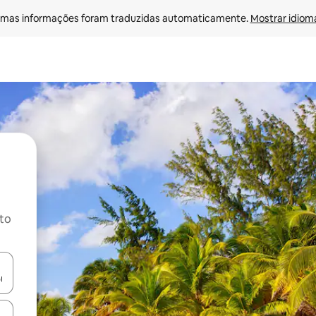
mas informações foram traduzidas automaticamente. 
Mostrar idioma
ito
ore-os usando as seta para cima e para baixo do teclado ou tocando e