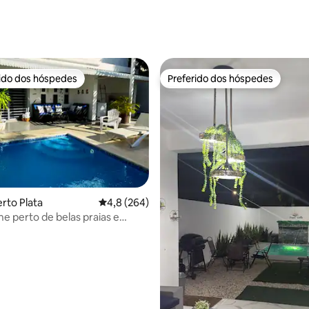
édia de 5, 133 avaliações
rido dos hóspedes
Preferido dos hóspedes
 melhores preferidos dos hóspedes
Preferido dos hóspedes
erto Plata
4,8 de uma avaliação média de 5, 264 avalia
4,8 (264)
One perto de belas praias e
 média de 5, 5 avaliações