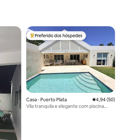
Preferido dos hóspedes
Entre os melhores preferidos dos hóspedes
ções
Casa ⋅ Puerto Plata
4,94 de uma avaliação
4,94 (50)
Vila tranquila e elegante com piscina
privada