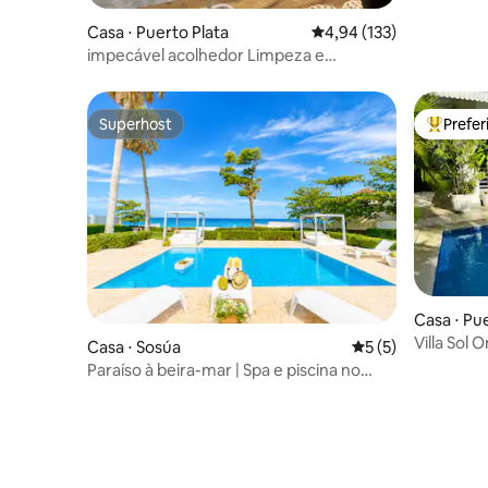
Casa ⋅ Puerto Plata
4,94 de uma avaliação m
4,94 (133)
impecável acolhedor Limpeza e
localização tranquila
Superhost
Prefe
Superhost
Entre os
Casa ⋅ Pu
Villa Sol 
Casa ⋅ Sosúa
5 de uma avaliação
5 (5)
malecon
Paraíso à beira-mar | Spa e piscina no
penhasco em SOV