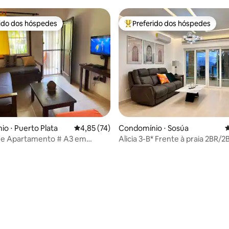
 do Malecón e de restaurantes
rido dos hóspedes
Preferido dos hóspedes
 melhores preferidos dos hóspedes
Entre os melhores preferidos d
édia de 5, 205 avaliações
o ⋅ Puerto Plata
4,85 de uma avaliação média de 5, 74 avalia
4,85 (74)
Condomínio ⋅ Sosúa
4
ze Apartamento # A3 em
Alicia 3-B* Frente à praia 2BR/2
ar
Unidade 3º andar