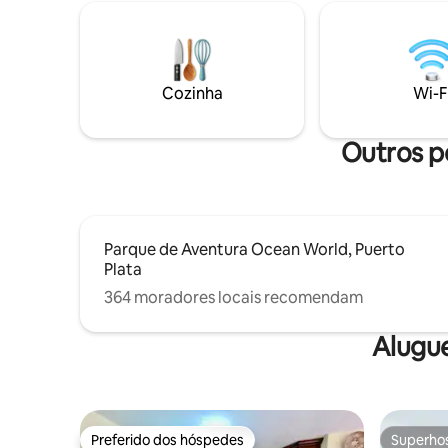
quartos com camas confortáveis para
Praia de S
um sono tranquilo. • 2 banheiros
restauran
completos. • Cozinha totalmente
- Perto d
equipada para preparar suas refeições
aeroporto
favoritas. • Espaços modernos, limpos
de golfe 
Cozinha
Wi-F
e elegantemente decorados. Conheça
Puerto Plata com total conforto!
Outros po
Parque de Aventura Ocean World, Puerto
Plata
364 moradores locais recomendam
Alugu
Preferido dos hóspedes
Superho