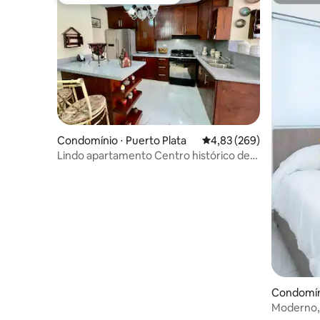
Preferido dos hóspedes
Superho
Condomínio ⋅ Puerto Plata
4,83 de uma avaliação m
4,83 (269)
Lindo apartamento Centro histórico de
Puerto Plata
Condomíni
Moderno, 