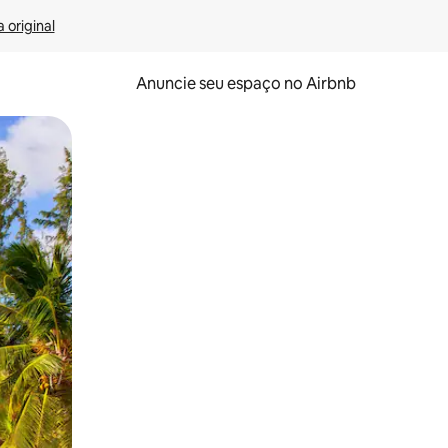
 original
Anuncie seu espaço no Airbnb
 deslizando o dedo na tela.