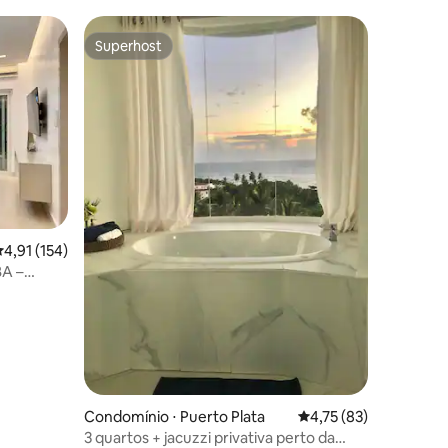
Superhost
os hóspedes
Superhost
ções
,91 de uma avaliação média de 5, 154 avaliações
4,91 (154)
BA –
Condomínio ⋅ Puerto Plata
4,75 de uma avaliação
4,75 (83)
3 quartos + jacuzzi privativa perto da