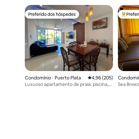
da praia,
Preferido dos hóspedes
Prefe
Preferido dos hóspedes
Entre os
Condomínio ⋅ Puerto Plata
4,96 de uma avaliação m
4,96 (205)
Condomíni
Luxuoso apartamento de praia: piscina,
Sea Bree
churrasco e centro da cidade
Costamb