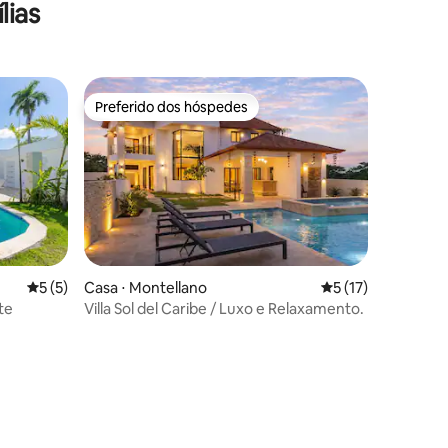
lias
praia OW
Preferido dos hóspedes
Preferido dos hóspedes
5 de uma avaliação média de 5, 5 avaliações
5 (5)
Casa ⋅ Montellano
5 de uma avaliação
5 (17)
ções
te
Villa Sol del Caribe / Luxo e Relaxamento.