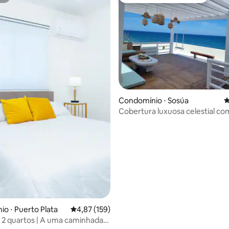
st
Preferido dos hóspedes
édia de 5, 269 avaliações
Condomínio ⋅ Sosúa
4
Cobertura luxuosa celestial com
para o mar e de frente para a p
o ⋅ Puerto Plata
4,87 de uma avaliação média de 5, 159 avalia
4,87 (159)
2 quartos | A uma caminhada