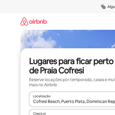
Pular
Algu
para
o
conteúdo
Lugares para ficar perto
de Praia Cofresi
Reserve locações por temporada, casas e mu
mais no Airbnb
Localização
Quando os resultados estiverem disponíveis, expl
Check-in