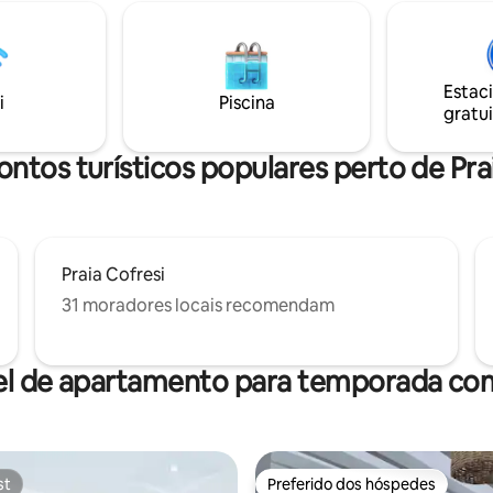
osua, Praia de Alicia,
cafeteira, fogão de um queima
tes/bares, Melhor Localização!
micro-ondas, cozinha pequena
e tudo!! A 5 minutos do
em um complexo de colinas, nã
 POP e a 15 minutos do campo
possível caminhar até a cidade e
Estac
Playa Dorado.
minutos até a praia. E escadas.
i
Piscina
gratui
ntos turísticos populares perto de Pra
Praia Cofresi
31 moradores locais recomendam
el de apartamento para temporada com
st
Preferido dos hóspedes