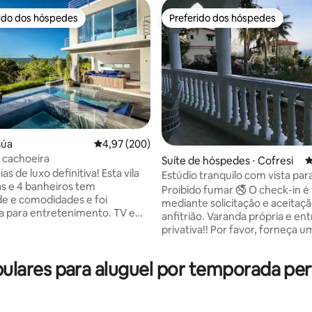
rido dos hóspedes
Preferido dos hóspedes
 melhores preferidos dos hóspedes
Preferido dos hóspedes
súa
4,97 de uma avaliação média de 5, 200 avalia
4,97 (200)
 cachoeira
Suíte de hóspedes ⋅ Cofresi
4
ias de luxo definitiva! Esta vila
Estúdio tranquilo com vista par
édia de 5, 123 avaliações
s e 4 banheiros tem
Proibido fumar 🚭 O check-in é flexível
de e comodidades e foi
mediante solicitação e aceitaç
a para entretenimento. TV em
anfitrião. Varanda própria e en
quartos. Mesa de bilhar,
privativa!! Por favor, forneça u
 24 horas. Desfrute de belas
seu documento de identificaçã
piscina de borda infinita e
do check-in. Nossa vista segura
ares para aluguel por temporada pert
para o mar tem os critérios per
a de limpeza,
para ótimas férias relaxantes.
e limpeza gratuito por mais de 3
cama king size, ar condicionad
penas 4 minutos para a bela
quente, wi-fi, tv, sofá, geladeira