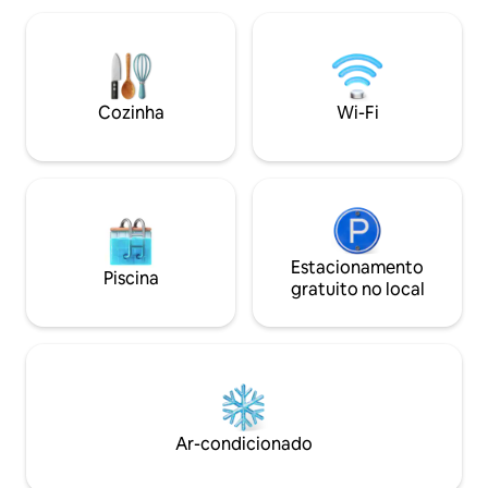
hóspedes, 1 cozinha completa + área de
fotos/vídeos requ
jantar (sala de estar). ▫️ 14º andar (prédio
separada do proprietário. 
de 16 andares); ▫️ 2 elevadores; ▫️
elegante no coraç
Segurança 24h na casa; ▫️ Self check-in
Com vista para o p
com equipe de segurança/portaria e
do moderno arran
Cozinha
Wi-Fi
fechadura inteligente.
de apartamentos
House.
Estacionamento
Piscina
gratuito no local
Ar-condicionado