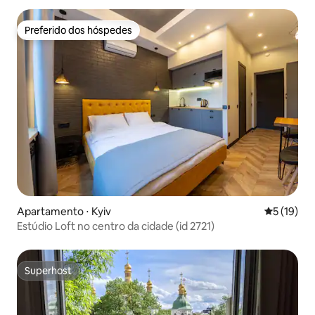
Preferido dos hóspedes
Preferido dos hóspedes
Apartamento ⋅ Kyiv
5 de uma a
5 (19)
Estúdio Loft no centro da cidade (id 2721)
Superhost
Superhost