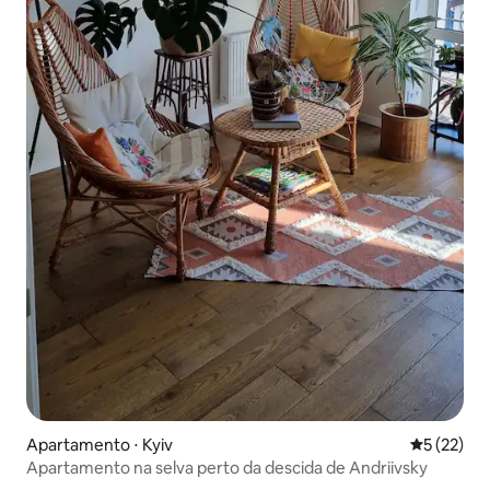
Apartamento ⋅ Kyiv
5 de uma a
5 (22)
Apartamento na selva perto da descida de Andriivsky