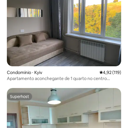
Condomínio ⋅ Kyiv
4,92 de uma av
4,92 (119)
Apartamento aconchegante de 1 quarto no centro
histórico de Podil
Superhost
Superhost