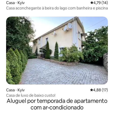
Casa ⋅ Kyiv
4,79 de uma a
4,79 (14)
Casa aconchegante à beira do lago com banheira e piscina
Casa ⋅ Kyiv
4,88 de uma a
4,88 (17)
Casa de luxo de baixo custo!
Aluguel por temporada de apartamento
com ar-condicionado