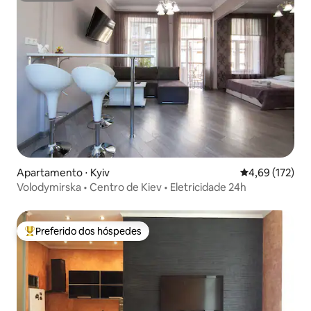
Apartamento ⋅ Kyiv
4,69 de uma av
4,69 (172)
Volodymirska • Centro de Kiev • Eletricidade 24h
Preferido dos hóspedes
Entre os melhores preferidos dos hóspedes