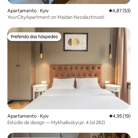
Apartamento ⋅ Kyiv
4,87 de uma a
4,87 (53)
YourCityApartment on Maidan Nezalezhnosti
Preferido dos hóspedes
Preferido dos hóspedes
Apartamento ⋅ Kyiv
4,95 de uma a
4,95 (19)
Estúdio de design — Mykhailivskyi pr. 4 (id 282)