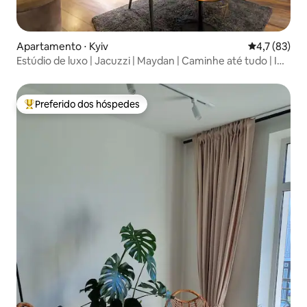
Apartamento ⋅ Kyiv
4,7 de uma a
4,7 (83)
Estúdio de luxo | Jacuzzi | Maydan | Caminhe até tudo | ID
564
Preferido dos hóspedes
Entre os melhores preferidos dos hóspedes