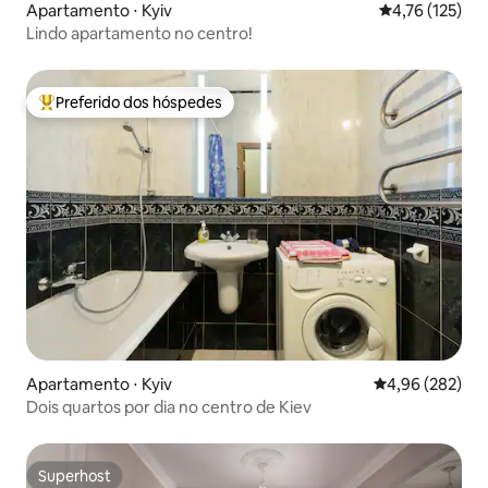
Apartamento ⋅ Kyiv
4,76 de uma av
4,76 (125)
Lindo apartamento no centro!
Preferido dos hóspedes
Entre os melhores preferidos dos hóspedes
Apartamento ⋅ Kyiv
4,96 de uma ava
4,96 (282)
Dois quartos por dia no centro de Kiev
Superhost
Superhost