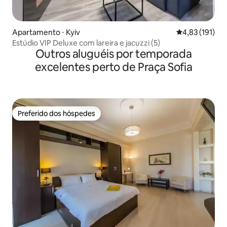
Apartamento ⋅ Kyiv
4,83 de uma av
4,83 (191)
Estúdio VIP Deluxe com lareira e jacuzzi (5)
Outros aluguéis por temporada
excelentes perto de Praça Sofia
Preferido dos hóspedes
Preferido dos hóspedes