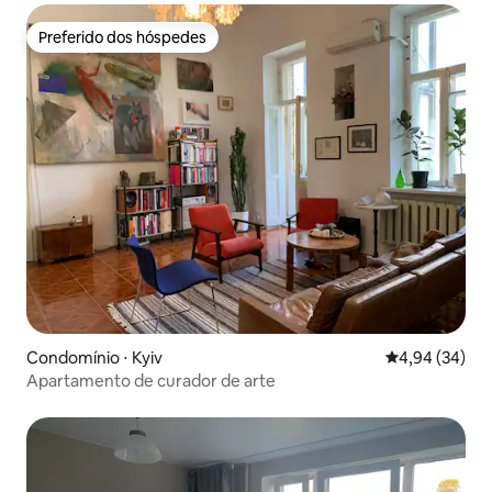
Preferido dos hóspedes
Preferido dos hóspedes
Condomínio ⋅ Kyiv
4,94 de uma a
4,94 (34)
Apartamento de curador de arte