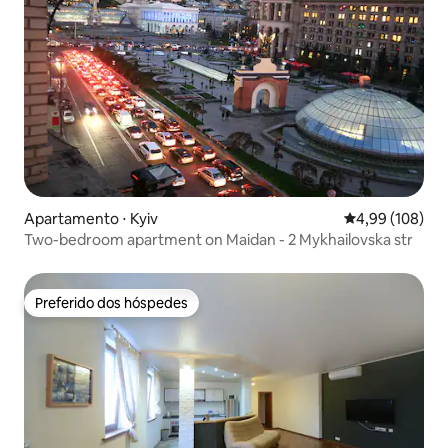
Apartamento ⋅ Kyiv
4,99 de uma av
4,99 (108)
Two-bedroom apartment on Maidan - 2 Mykhailovska str
Preferido dos hóspedes
Preferido dos hóspedes