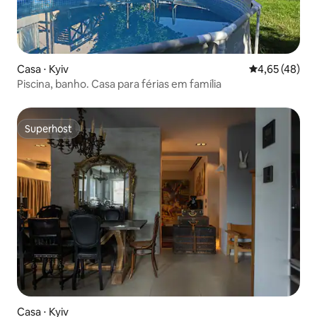
Casa ⋅ Kyiv
4,65 de uma a
4,65 (48)
Piscina, banho. Casa para férias em família
Superhost
Superhost
Casa ⋅ Kyiv