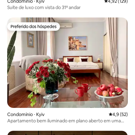
Condomínio ⋅ Kyiv
4,92 de uma av
4,92 (129)
Suíte de luxo com vista do 31º andar
Preferido dos hóspedes
Preferido dos hóspedes
Condomínio ⋅ Kyiv
4,9 de uma a
4,9 (52)
Apartamento bem iluminado em plano aberto em uma
localização privilegiada