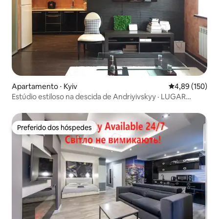
Apartamento ⋅ Kyiv
4,89 de uma av
4,89 (150)
Estúdio estiloso na descida de Andriyivskyy · LUGAR
SEGURO
Preferido dos hóspedes
Preferido dos hóspedes