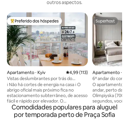
outros aspectos.
Preferido dos hóspedes
Superhost
Entre os melhores preferidos dos hóspedes
Superhost
Apartamento ⋅ Kyiv
4,99 de uma avaliação média de 
4,99 (113)
Apartamento ⋅ Kyi
Vistas deslumbrantes por trás do
6º andar do compl
Cityhotel Kyiv
Chicago com est
ℹ️ Não há cortes de energia na casa ℹ️ O
O apartamento est
subterrâneo
abrigo oficial mais próximo fica no
andar, perto da e
estacionamento subterrâneo, de acesso
Olimpiyska (700 m
fácil e rápido por elevador. O
segundos, você p
Comodidades populares para aluguel
apartamento (90 m²) acomoda até 4
abrigo seguro - e
viajantes e tem 2 quartos separados (1
subterrâneo em 14
por temporada perto de Praça Sofia
cama queen 🛏️ / 1 sofá-cama 🛋️), 2
janelas estão volt
banheiros principais completos
do pátio. O supe
(chuveiro 🚿 / banheira 🛁), 1 banheiro de
fica a 400 metros. A filmagem d