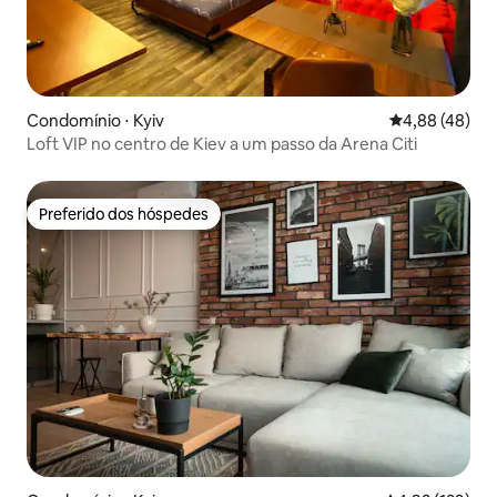
Condomínio ⋅ Kyiv
4,88 de uma a
4,88 (48)
Loft VIP no centro de Kiev a um passo da Arena Citi
Preferido dos hóspedes
Preferido dos hóspedes