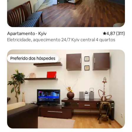
Apartamento ⋅ Kyiv
4,87 de uma av
4,87 (311)
Eletricidade, aquecimento 24/7 Kyiv central 4 quartos
Preferido dos hóspedes
Preferido dos hóspedes