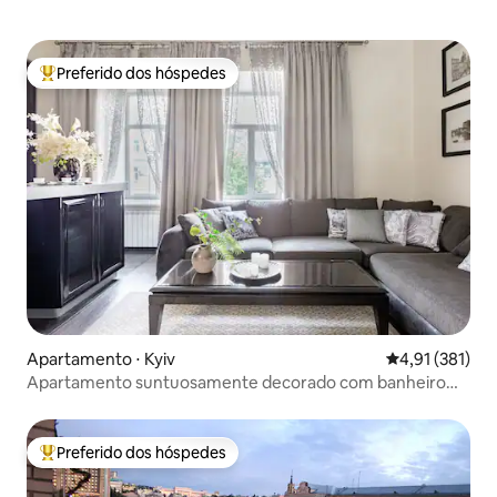
Preferido dos hóspedes
Entre os melhores preferidos dos hóspedes
Apartamento ⋅ Kyiv
4,91 de uma av
4,91 (381)
Apartamento suntuosamente decorado com banheiro
estilo spa
Preferido dos hóspedes
Entre os melhores preferidos dos hóspedes