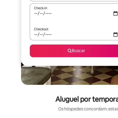
Check-in
Checkout
Buscar
Aluguel por tempora
Os hóspedes concordam: estas