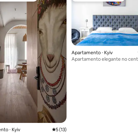
édia de 5, 117 avaliações
Apartamento ⋅ Kyiv
Apartamento elegante no cent
Kiev
to ⋅ Kyiv
5 de uma avaliação média de 5, 13 avalia
5 (13)