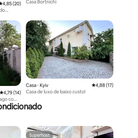
Casa Bortnichi
4,85 de uma avaliação média de 5, 20 avaliações
4,85 (20)
 do
ções
Casa ⋅ Kyiv
4,88 de uma avaliação
4,88 (17)
Casa de luxo de baixo custo!
4,79 de uma avaliação média de 5, 14 avaliações
4,79 (14)
lago com
ondicionado
Superhost
Superhost