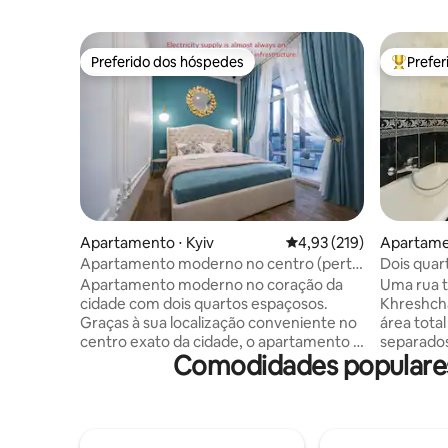
Preferido dos hóspedes
Prefe
Preferido dos hóspedes
Entre os
Apartamento ⋅ Kyiv
4,93 de uma avaliação m
4,93 (219)
Apartamen
Apartamento moderno no centro (perto
Dois quar
de Khreshchatyk)
Apartamento moderno no coração da
Uma rua t
cidade com dois quartos espaçosos.
Khreshcha
Graças à sua localização conveniente no
área total
centro exato da cidade, o apartamento é
separados,c
Comodidades populares 
ideal para visitas de negócios e fins
condicion
turísticos ou apenas como um lugar para
abastecid
uma estadia confortável. O apartamento
proximid
tem tudo o que você precisa para uma
Bessarabs
estadia confortável: duas camas de casal
centros c