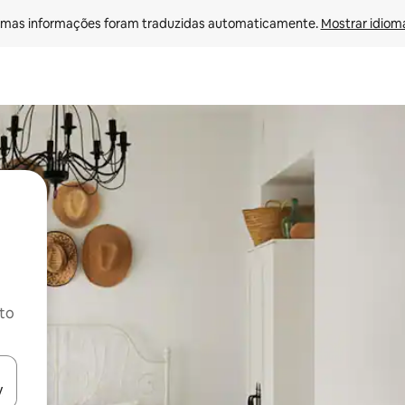
mas informações foram traduzidas automaticamente. 
Mostrar idioma
ito
ore-os usando as seta para cima e para baixo do teclado ou tocando e