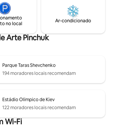
+ área de
requer aprovação separada do
r (prédio
proprietário. Apartamento elegante no
coração da cidade de Kiev. Com vista
ionamento
heck-in
para o pôr do sol do 6º andar do moderno
Ar-condicionado
to no local
ria e
arranha-céu, um complexo de
apartamentos CHICAGO Central House.
de Arte Pinchuk
Parque Taras Shevchenko
194 moradores locais recomendam
Estádio Olímpico de Kiev
122 moradores locais recomendam
 Wi-Fi