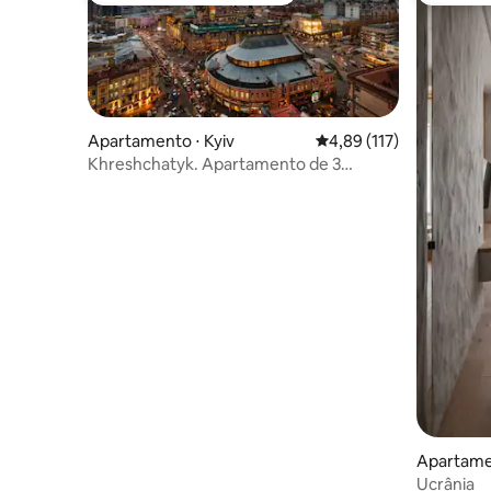
Apartamento ⋅ Kyiv
4,89 de uma avaliação m
4,89 (117)
Khreshchatyk. Apartamento de 3
quartos inteiro.
Apartamen
Ucrânia