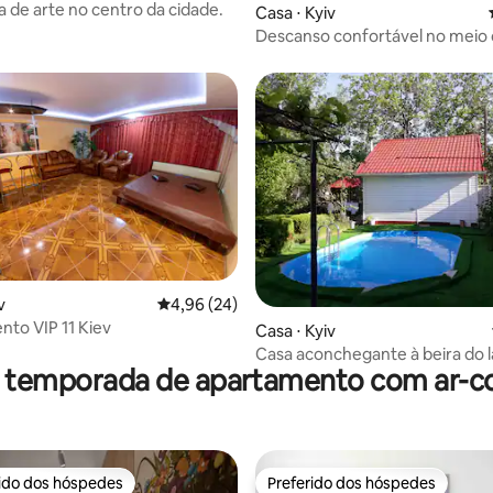
a de arte no centro da cidade.
Casa ⋅ Kyiv
Descanso confortável no meio
parque
v
4,96 de uma avaliação média de 5, 24 avalia
4,96 (24)
to VIP 11 Kiev
 média de 5, 3 avaliações
Casa ⋅ Kyiv
Casa aconchegante à beira do 
r temporada de apartamento com ar-c
banheira e piscina
rido dos hóspedes
Preferido dos hóspedes
 melhores preferidos dos hóspedes
Preferido dos hóspedes