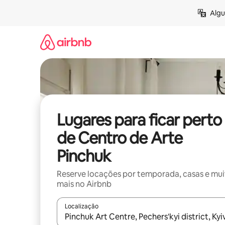
Pular
Algu
para
o
conteúdo
Lugares para ficar perto
de Centro de Arte
Pinchuk
Reserve locações por temporada, casas e mu
mais no Airbnb
Localização
Quando os resultados estiverem disponíveis, expl