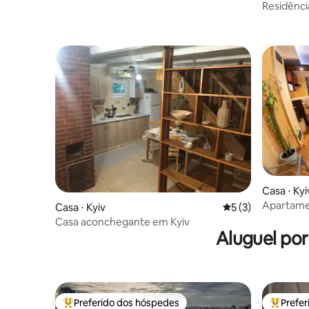
Residênci
Casa ⋅ Kyi
Apartamen
Casa ⋅ Kyiv
5 de uma avaliação
5 (3)
Casa aconchegante em Kyiv
Aluguel po
Preferido dos hóspedes
Prefe
Entre os melhores preferidos dos hóspedes
Entre os