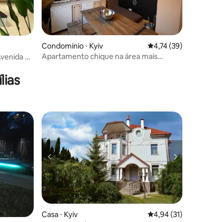
Condomínio ⋅ Kyiv
4,74 de uma avaliação
4,74 (39)
Apartamento chique na área mais
ções
agradável de Kiew
lias
Casa ⋅ Kyiv
4,94 de uma avaliação
4,94 (31)