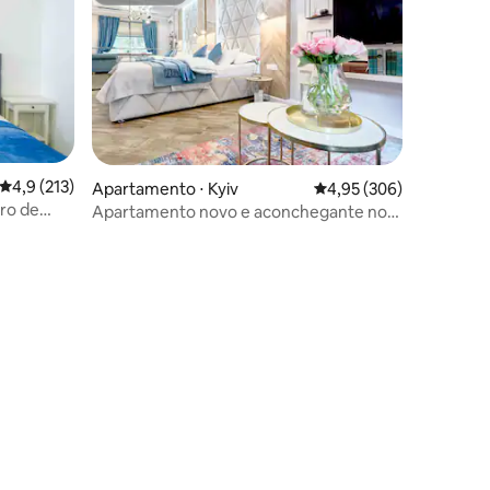
4,9 de uma avaliação média de 5, 213 avaliações
4,9 (213)
Apartamento ⋅ Kyiv
4,95 de uma avaliação m
4,95 (306)
ro de
Apartamento novo e aconchegante no
centro de Kiev
ções