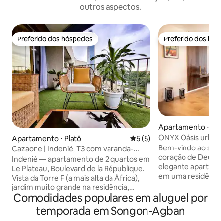
outros aspectos.
Preferido dos hóspedes
Preferido dos hó
Preferido dos hóspedes
Preferido dos hó
Apartamento ⋅ C
ONYX Oásis urban
Apartamento ⋅ Platô
5 de uma avaliação média d
5 (5)
jardins @2 andare
Bem-vindo ao seu 
Cazaone | Indenié, T3 com varanda-
coração de Deux P
jardim Tour F Plateau
Indenié — apartamento de 2 quartos em
elegante apartame
Le Plateau, Boulevard de la République.
em uma residênci
Vista da Torre F (a mais alta da África),
mistura perfeita 
jardim muito grande na residência,
vistas deslumbran
Comodidades populares em aluguel por
estacionamento subterrâneo, elevador.
exuberante. * Mob
Acomode-se no seu apartamento
temporada em Songon-Agban
e toques chiques 
iluminado de 2 quartos no coração da