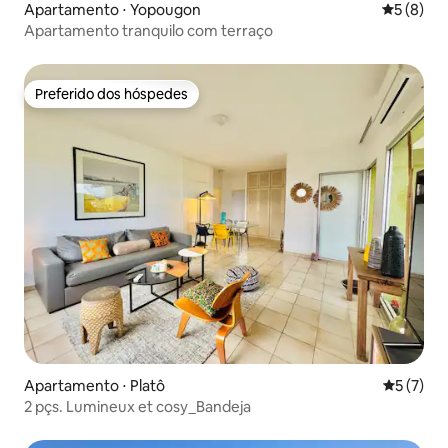
Apartamento ⋅ Yopougon
5 de uma 
5 (8)
Apartamento tranquilo com terraço
Preferido dos hóspedes
Preferido dos hóspedes
Apartamento ⋅ Platô
5 de uma 
5 (7)
2 pçs. Lumineux et cosy_Bandeja