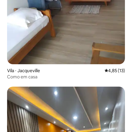
Vila ⋅ Jacqueville
4,85 de uma a
4,85 (13)
Como em casa