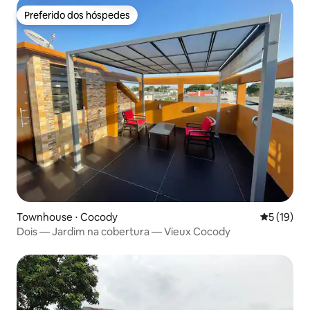
Preferido dos hóspedes
Preferido dos hóspedes
Townhouse ⋅ Cocody
5 de uma a
5 (19)
Dois — Jardim na cobertura — Vieux Cocody