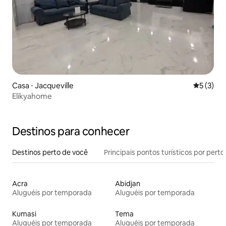
Casa ⋅ Jacqueville
5 de uma 
5 (3)
Elikyahome
Destinos para conhecer
Destinos perto de você
Principais pontos turísticos por perto
Acra
Abidjan
Aluguéis por temporada
Aluguéis por temporada
Kumasi
Tema
Aluguéis por temporada
Aluguéis por temporada