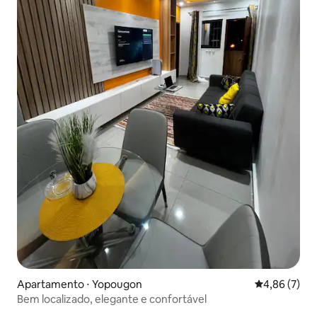
Apartamento ⋅ Yopougon
4,86 de uma 
4,86 (7)
Bem localizado, elegante e confortável