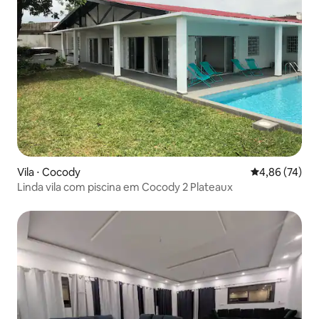
Vila ⋅ Cocody
4,86 de uma a
4,86 (74)
Linda vila com piscina em Cocody 2 Plateaux