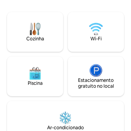
equipada com ele
"Pequena Manhattan" de Abidjan —
linha *Dois quartos serenos, cada um
chegue ao seu estacionamento seguro
oferecendo roupa
com uma vaga exclusiva, pegue o
*Comodidades de 
elevador para o 4º andar e desfrute
piscina *Localização privilegiada:
deste apartamento totalmente
localizado em um
equipado com sua varanda com jardim
plateaux, Rue des 
paisagístico e vista desobstruída, sem
Cozinha
Wi-Fi
vizinhos olhando. Conforto tranquilo no
coração do distrito comercial.
Estacionamento
Piscina
gratuito no local
Ar-condicionado