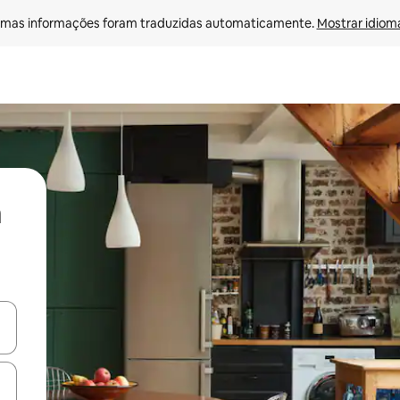
mas informações foram traduzidas automaticamente. 
Mostrar idioma
ore-os usando as seta para cima e para baixo do teclado ou tocando e