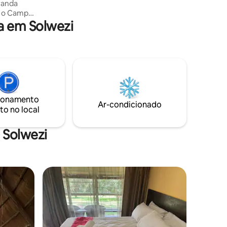
randa
a o Campo
a em Solwezi
 para
ontos
wezi, você
amento e
seios,
sta aos
ossa Smart
ionamento
Ar-condicionado
to no local
 Solwezi