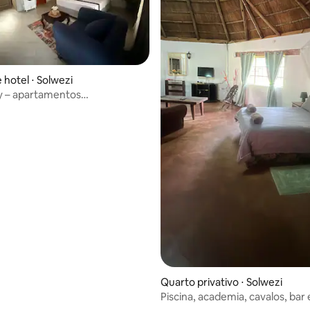
 hotel ⋅ Solwezi
y – apartamentos
tes, confortáveis e de luxo
Quarto privativo ⋅ Solwezi
Piscina, academia, cavalos, bar 
restaurante