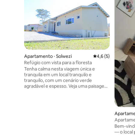
Apartamento ⋅ Solwezi
4,6 de uma avaliação
4,6 (5)
Refúgio com vista para a floresta
Tenha calma nesta viagem única e
tranquila em um local tranquilo e
tranquilo, com um cenário verde
agradável e espesso. Veja uma paisagem
maravilhosa com as belas vistas da
natureza. O apartamento é desligado da
rede com um sistema solar funcional
para você ter fonte de alimentação
Apartamen
todos os dias, juntamente com um fogão
Apartamen
a gás. Ele está localizado em uma área
Bem-vindo
residencial ao longo de uma estrada de
— o local
cascalho a apenas 7 minutos de carro da