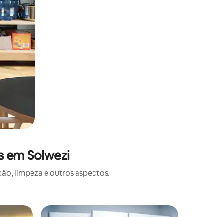
s em Solwezi
o, limpeza e outros aspectos.
Casa ⋅ So