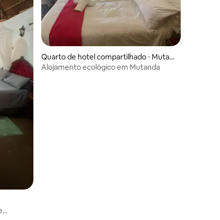
Quarto de hotel compartilhado ⋅ Mutan
da
Alojamento ecológico em Mutanda
e