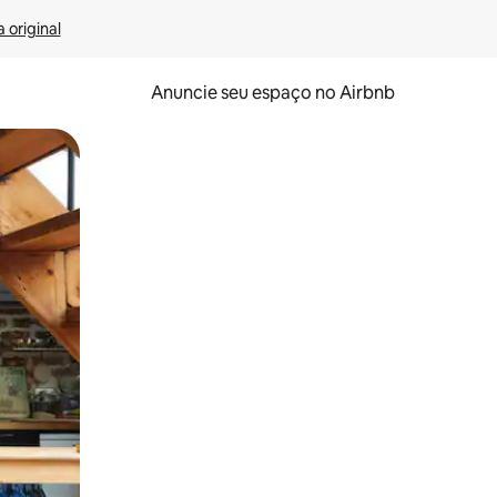
 original
Anuncie seu espaço no Airbnb
 deslizando o dedo na tela.