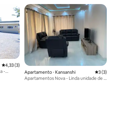
4,33 de uma avaliação média de 5, 3 avaliações
4,33 (3)
a -
Apartamento ⋅ Kansanshi
3 de uma avaliaçã
3 (3)
Apartamentos Nova - Linda unidade de 3
quartos em Solwezi