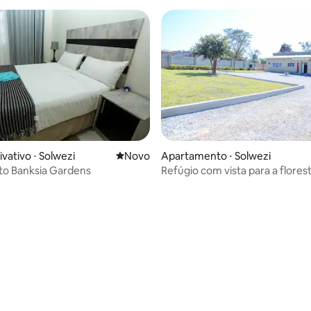
vativo ⋅ Solwezi
Novo lugar para ficar
Novo
Apartamento ⋅ Solwezi
to Banksia Gardens
Refúgio com vista para a florest
Apartamento 2