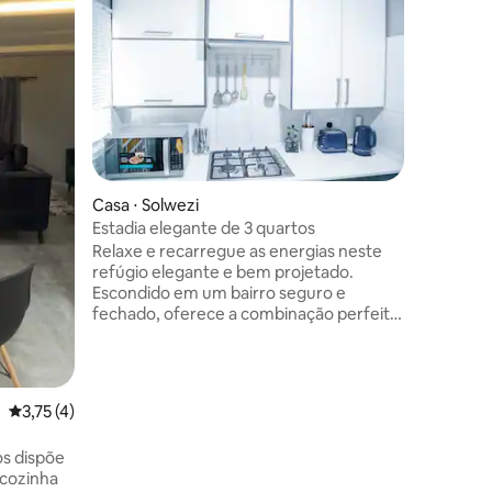
Apartame
horizont
Nosso es
situado e
proporcio
atrações,
público d
explorar 
oferecer
Casa ⋅ Solwezi
Estadia elegante de 3 quartos
Relaxe e recarregue as energias neste
refúgio elegante e bem projetado.
Escondido em um bairro seguro e
fechado, oferece a combinação perfeita
de paz e conveniência, a apenas 15
minutos de carro do movimentado
Distrito Central de Negócios e da
renomada Mina Kansanshi.
3,75 de uma avaliação média de 5, 4 avaliações
3,75 (4)
os dispõe
cozinha