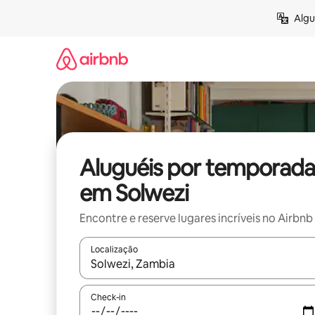
Pular
Algu
para
o
conteúdo
Aluguéis por temporada
em Solwezi
Encontre e reserve lugares incríveis no Airbnb
Localização
Quando os resultados estiverem disponíveis, expl
Check-in