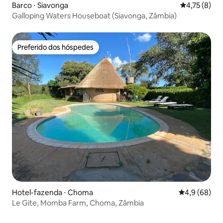
Barco ⋅ Siavonga
4,75 de uma 
4,75 (8)
Galloping Waters Houseboat (Siavonga, Zâmbia)
Preferido dos hóspedes
Preferido dos hóspedes
Hotel-fazenda ⋅ Choma
4,9 de uma a
4,9 (68)
Le Gite, Momba Farm, Choma, Zâmbia