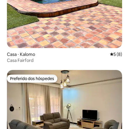
Casa ⋅ Kalomo
5 de uma 
5 (8)
Casa Fairford
Preferido dos hóspedes
Preferido dos hóspedes