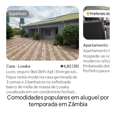
Superhost
Preferido dos 
Superhost
Entre os melhore
Apartamento ⋅ Lu
Apartamento Nku
2Quarto Haven Ibex
Hospede-se no N
moderno refúgio d
Embaixada dos EUA
Casa ⋅ Lusaka
4,82 de uma avaliação média de
4,82 (39)
Perfeito para esta
Luxe, seguro 3bd 2bth Apt | Energia solar
lazer, oferece uma
e poço
Fique nesta moderna casa geminada de
iluminada, cozinh
3 camas e 2 banheiros no sofisticado
quartos acolhedore
bairro de mídia de massa de Lusaka.
quartos com ar co
Localizado em um condomínio fechado
de lavar louça, má
Comodidades populares em aluguel por
seguro com CFTV, esgrima eletrificada e
energia de reserv
segurança 24 horas por dia, 7 dias por
temporada em Zâmbia
reserva e estaci
semana. Desfrute de energia solar, um
gratuito em uma 
poço, vegetação exuberante e móveis
tranquila. Perto de