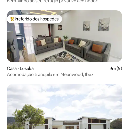
Bem-vindo ao seu refúgio privativo acolhedor!
Preferido dos hóspedes
Entre os melhores preferidos dos hóspedes
Casa ⋅ Lusaka
5 de uma 
5 (9)
Acomodação tranquila em Meanwood, Ibex