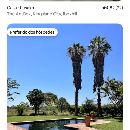
Casa ⋅ Lusaka
4,82 de uma a
4,82 (22)
The AntBox, Kingsland City, Ibexhill
Preferido dos hóspedes
Preferido dos hóspedes