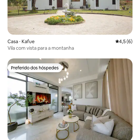
Casa ⋅ Kafue
4,5 de uma 
4,5 (6)
Vila com vista para a montanha
Preferido dos hóspedes
Preferido dos hóspedes