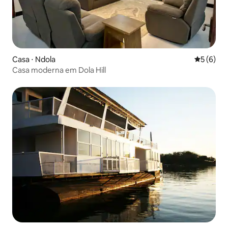
Casa ⋅ Ndola
5 de uma 
5 (6)
Casa moderna em Dola Hill