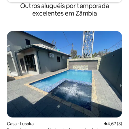
Outros aluguéis por temporada
excelentes em Zâmbia
Casa ⋅ Lusaka
4,67 de uma 
4,67 (3)