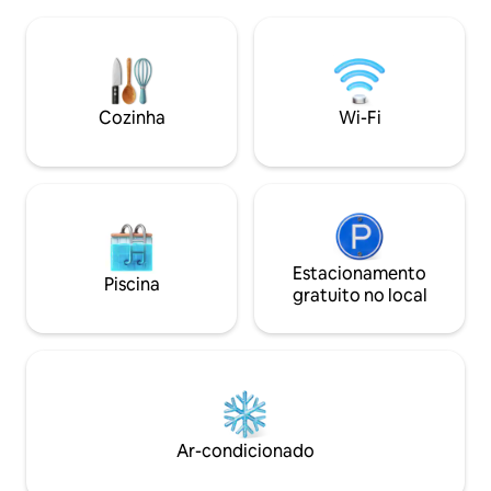
modernos. A poucos minutos do East
Nkuche Apartment
Park Mall, dos melhores hotéis, hospitais
conveniência e ho
e centros de conferências. Serviço de
seu lar longe de c
limpeza disponível por uma pequena
taxa. Pergunte sobre o aluguel de carros
para estadias mais longas. Opção
Cozinha
Wi-Fi
perfeita para profissionais médicos,
viajantes de negócios, turistas e famílias.
Estacionamento
Piscina
gratuito no local
Ar-condicionado